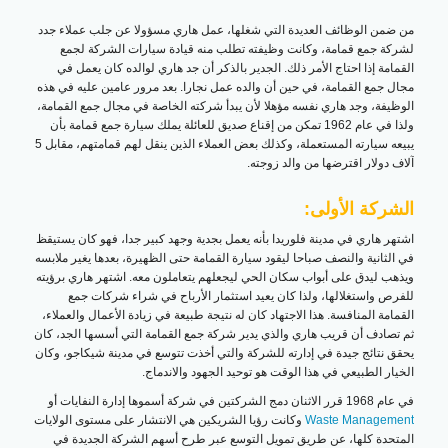
من ضمن الوظائف العديدة التي شغلها، عمل هاري مسؤولا عن جلب عملاء جدد
لشركة جمع قمامة، وكانت وظيفته تطلب منه قيادة سيارات الشركة لجمع
القمامة إذا احتاج الأمر ذلك. الجدير بالذكر أن جد هاري لوالده كان يعمل في
مجال جمع القمامة، في حين أن والده عمل نجارا. بعد مرور عامين عليه في هذه
الوظيفة، وجد هاري نفسه مؤهلا لأن يبدأ شركته الخاصة في مجال جمع القمامة،
ولذا في عام 1962 تمكن من إقناع صديق للعائلة يملك سيارة جمع قمامة بأن
يبيعه سيارته المستعملة، وكذلك بعض العملاء الذين ينقل لهم قمامتهم، مقابل 5
آلاف دولار اقترضها من والد زوجته.
الشركة الأولى:
اشتهر هاري في مدينة فلوريدا بأنه يعمل بجدية وجهد كبير جدا، فهو كان يستيقظ
في الثانية والنصف صباحا ليقود سيارة القمامة حتى الظهيرة، بعدها يغير ملابسه
ويذهب ليدق على أبواب سكان الحي ليجعلهم يتعاملون معه. اشتهر هاري برؤيته
للفرص واستغلالها، ولذا كان يعيد استثمار الأرباح في شراء شركات جمع
القمامة المنافسة. هذا الاجتهاد كان له نتيجة طبيعة في زيادة الأعمال والعملاء،
ثم تصادف أن قريب هاري والذي يدير شركة جمع القمامة التي أسسها الجد، كان
يحقق نتائج جيدة في إدارته للشركة والتي أخذت تتوسع في مدينة شيكاجو، وكان
الخيار الطبيعي في هذا الوقت هو توحيد الجهود والاندماج.
في عام 1968 قرر الاثنان دمج الشركتين في شركة أسموها إدارة النفايات أو
Waste Management
وكانت رؤيا الشريكين هي الانتشار على مستوى الولايات
المتحدة كلها، عن طريق تمويل التوسع عبر طرح أسهم الشركة الجديدة في