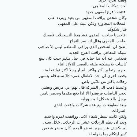
وقصه نجاح اخرى.
احد شبكات المقاهي.
افتتحت فرع لمقهى جديد
وكان شخص يراقب المقهى من بعيد ويتردد على
المحلات المجاوره ولكن عينه على المقهى
فثار شكوكنا
.فاخبرنا صاحب المقهى.فشاهدنا التسجيلات فضحك
صاحب المقهى وقال انه سر النجاح
اتضح ان الشخص الذي يراقب المطعم ليس الا صاحب
شبكه المقاهي يراقب الفرع الجديد
فحدثني عنه انه بدا حياته في جيل صغير حيث كان يبيع
كاسات بلاستيكيه مليئه بالعصير للاولاد اثناء
لعبهم. وتطور اكثر واكثر. لم ار رجلا اكثر تواضعا منه.
وقصه اخرى ان احد الاطفال عمره 15 سنه قام بتسيير
رحلات باكثر من ثلاثين باص.
وعندما ذهب الى الشركه قال لهم ابي مريض وبعثني
لحجز الباصات فرفضوا الا اذا دفع مقدما ويحضر تامين
ورجل بالغ يتحكل المسؤوليه
وبعد مفاوضات مع عده شركات وافقت احدى
الشركات.
ولكن كانت تنتظر شفاء الاب. ووافقت لمره واحده.
وبعد ان نظم الرحلات عشرات الرحلات. خلال سنه.
لم يكشف عن سره انه هو المدير كان يحضر شخص
كبير ليتكلم بما يقوله له.