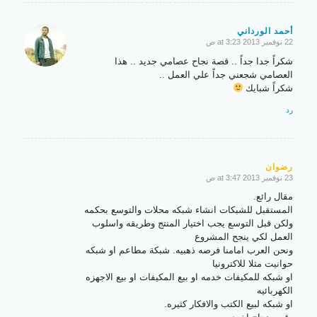
أحمد الورداني
22 نوفمبر 2013 at 3:23 ص
says:
شكراً جدا جداً .. قصة نجاح عصامي جديد .. هذا
العصامي شجعني جداً علي العمل ..
شكراً شبايك
رد
رضوان
23 نوفمبر 2013 at 3:47 ص
says:
مقال رائع.
المستقبل للشبكات انشاء شبكه محلات والتوسع بحكمه
ولكن قبل التوسع يجب اختيار المنتج وطريقه واسلوب
العمل لكي ينجح المشروع
ونحن العرب امامنا فرصه ذهبيه. شبكة مطاعم او شبكه
حوانيت مثلا للاكترونيا
او شبكه للمكيفات خدمه او بيع المكيفات او بيع الاجهزه
الكهربائيه
او شبكه لبيع الكتب والافكار كثيره.