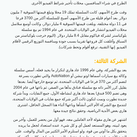
الطرح في شراء المنافسين، محلات تأجير شرائط الفيديو الأخرى.
وقت طرح الأسهم، كانت السلسلة تملك 19 محلا وتبلغ قيمتها السوقية 7 مليون
دولار. بعد أعوام قليلة من طرح الأسهم، أصبح للسلسلة أكثر من 3700 فرعا
في 11 دولة مختلفة، وبلغت قيمتها السوقية 4 مليار دولار، وكانت أوسع سلاسل
محلات الفيديو انتشار في الولايات المتحدة. في عام 1994 تم بيع سلسلة
بلوكباستر لشركة فياكوم مقابل 8.4 مليار دولار. (اليوم خرجت بلوكباستر من
السباق وأغلقت كل فروعها تقريبا بسبب جودة ومنافسة التوزيع الرقمي لأفلام
الفيديو. إنها التقنية، ترفع أقوام وتحط شركات).
الشركة الثالثة:
بعد بيع الشركة، وفي عام 1996 عاد هاري لتكرار ما يجيد فعله، أسس سلسلة
وكالة بيع سيارات أسماها اوتو نيشن أو AutoNation والتي تطورت بسرعة
لتضم أكثر من 370 فرعا في الولايات المتحدة، ثم توسع خارجها أيضا. بعدها
بقليل كرر الأمر ذاته مع سلسلة فنادق بدأها من الصفر، ثم باعها في عام 2004
وهى تضم 500 فندق! بعدها عاد هاري لنشاطه الأول، جمع النفايات، وبدأ شركة
جديدة تطورت ونمت لتكون ثالث أكبر شركة جمع نفايات في الولايات المتحدة،
لتندمج مع الشركة الأم التي أنشأها وباعها! أثناء هذا السجل الحافل، اشترى
هاري بعض الأندية الرياضية، وحقق نتائج جيدة معها.
اشتهر عن هاري مقولة لأحد العاملين معه، فهو أول من يحضر للعمل، وآخر من
يعود لبيته، وهو المستعد لعمل أي و كل شيء. عنده استعداد لجعل ما يريده
يتحقق بكل ما أوتي من قوة، ولو استلزم الأمر الكثير من المال والوقت. على
الجهة الأخرى، اشتهر عن هاري استخدامه للضمير (نحن) في كلامه، أكثر بكثير