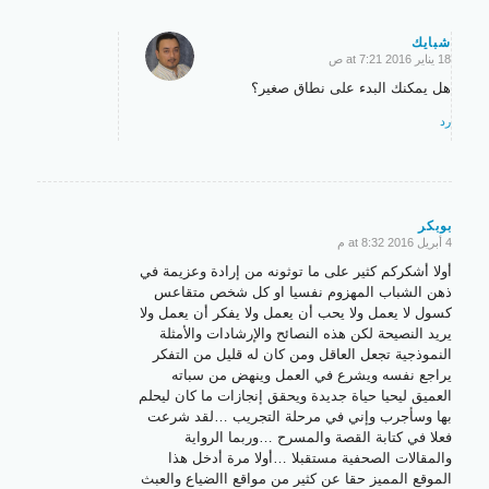
شبايك
18 يناير 2016 at 7:21 ص
says:
هل يمكنك البدء على نطاق صغير؟
رد
بوبكر
4 أبريل 2016 at 8:32 م
says:
أولا أشكركم كثير على ما توثونه من إرادة وعزيمة في
ذهن الشباب المهزوم نفسيا او كل شخص متقاعس
كسول لا يعمل ولا يحب أن يعمل ولا يفكر أن يعمل ولا
يريد النصيحة لكن هذه النصائح والإرشادات والأمثلة
النموذجية تجعل العاقل ومن كان له قليل من التفكر
يراجع نفسه ويشرع في العمل وينهض من سباته
العميق ليحيا حياة جديدة ويحقق إنجازات ما كان ليحلم
بها وسأجرب وإني في مرحلة التجريب …لقد شرعت
فعلا في كتابة القصة والمسرح …وربما الرواية
والمقالات الصحفية مستقبلا …أولا مرة أدخل هذا
الموقع المميز حقا عن كثير من مواقع االضياع والعبث