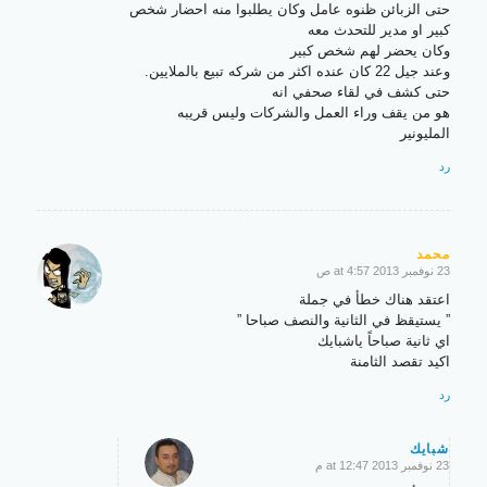
حتى الزبائن ظنوه عامل وكان يطلبوا منه احضار شخص
كبير او مدير للتحدث معه
وكان يحضر لهم شخص كبير
وعند جيل 22 كان عنده اكثر من شركه تبيع بالملايين.
حتى كشف في لقاء صحفي انه
هو من يقف وراء العمل والشركات وليس قريبه
المليونير
رد
محمد
23 نوفمبر 2013 at 4:57 ص
says:
اعتقد هناك خطأ في جملة
” يستيقظ في الثانية والنصف صباحا ”
اي ثانية صباحاً ياشبايك
اكيد تقصد الثامنة
رد
شبايك
23 نوفمبر 2013 at 12:47 م
says: