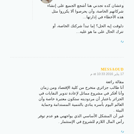
says:
وعشان كده تجدني هنا أشجع الجميع على إنشاء
شركاتهم الخاصة، وأن يحرصوا ألا يكرروا مثل
هذه الأخطاء في إدارتها…
دلوقت إيه الحل؟ إما تبدأ شركتك الخاصة، أو
تترك الحال على ما هو عليه…
رد
MESSAOUD
17 يناير 2016 at 10:33 م
says:
مقالة رائعة
أنا طالب جزائري متخرج من كلية الإقتصاد ومن زمان
وأنا أفكر في مشروع مماثل لإعادة تدوير النفايات في
الجزائر باعتبار أن مردوديته ستكون معتبرة خاصة وأن
العالم اليوم بأسره ينادي بالتنمية المستدامة وحماية
البيئة .
غير أن المشكل الأساسي الذي يواجهني هو عدم توفر
رأس المال اللازم للشروع في الإستثمار .
رد