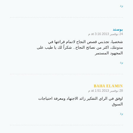
رد
بوسند
24 نوفمبر 2013 at 3:16 م
says:
شخصيا، تجذبني قصص النجاح لاتمام قرائتها في
مدونتك، اكثر من نصائح النجاح.. شكراً لك يا طيب على
المجهود المستمر
رد
BAHA ELAMIN
28 نوفمبر 2013 at 1:51 م
says:
اوفق في الراي التفكير زائد الاجتهاد ومعرفة احتياجات
السوق
رد