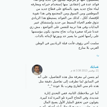
فوائد عدة في إعتقادي: منها إستخدام خبراته ومعارفه
لبناء نجاح جديد يعود بالمنافع على قطاع جديد من
الموظفين ومن السوق ومن المجتمع وفي هذا تقوية
للإقتصاد ككل ، كذلك من الفوائد يستيطع هذا الريادي
تذوق طعم الحياة البسيط من جديد وإستنشاق عبير
البدايات وفي هذا تربية للنفس على التواضع ، مش زي
عندنا شركة صغيرة وذات نجاح محدود يكون مؤسسها
على رأسها لحين ما يصير جد ويورثها لإبنائه بالذات.
سلمت أخي رؤوف فأنت قبلة الرياديين في الوطن
العربي بلا منازع
رد
شبايك
21 نوفمبر 2013 at 3:38 م
says:
لم يتسن لي معرفة مثل هذه التفاصيل، على أنه
في السابق لما تطرقت إلى تفاصيل دقيقة مثل
هذه نام مني القارئ وهرب بلا عودة ^_^
أما عن ملاحظتك الثانية، ففي التحدي إثارة
شديدة، وفي النجاح المرة تلو المرة لذة كبيرة.
يقولون حين تحقق المليار الأول يصبح المال
عرض جانبي، ويفسح المجال أمام أهداف أخرى