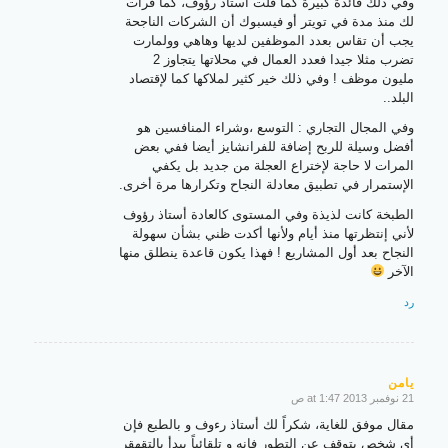
وفي ذلك فائدة كبيرة كما قلت أستاذ رؤوف، كما قرأت
لك منذ مدة في تويتر أو فيسبوك أن الشركات الناجحة
يجب أن تقاس بعدد الموظفين لديها وهاهي وولمارت
تضرب مثلا جيدا فعدد العمال في محلاتها يتجاوز 2
مليون موظف ! وفي ذلك خير كثير لملاكها كما لإقتصاد
البلد..
وفي المجال التجاري : التوسع ،وشراء المنافسين هو
أفضل وسيلة للربح إضافة للفرانشايز أيضا ففي بعض
المرات لا حاجة لإختراع العجلة من جديد بل يكفي
الإستمرار في تطبيق معادلة النجاح وتكرارها مرة أخرى.
الطبخة كانت لذيذة وفي المستوى كالعادة أستاذ رؤوف
لأني إنتظرتها منذ أيام ولأنها أكدت ظني بشأن سهولة
النجاح بعد أول المشاريع ! فهذا يكون قاعدة ينطلق منها
الآخر
رد
يامن
21 نوفمبر 2013 at 1:47 ص
says:
مقال موفق للغاية، شكراً لك أستاذ رءوف و بالطبع فإن
أي شخص يتوقف عن التطور فإنه و تلقائياً يبدأ بالتقهقر