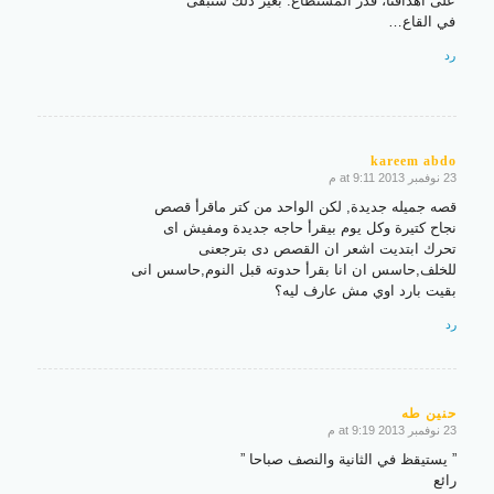
على أهدافنا، قدر المستطاع. بغير ذلك سنبقى
في القاع…
رد
kareem abdo
23 نوفمبر 2013 at 9:11 م
says:
قصه جميله جديدة, لكن الواحد من كتر ماقرأ قصص
نجاح كتيرة وكل يوم بيقرأ حاجه جديدة ومفيش اى
تحرك ابتديت اشعر ان القصص دى بترجعنى
للخلف,حاسس ان انا بقرأ حدوته قبل النوم,حاسس انى
بقيت بارد اوي مش عارف ليه؟
رد
حنين طه
23 نوفمبر 2013 at 9:19 م
says:
” يستيقظ في الثانية والنصف صباحا ”
رائع