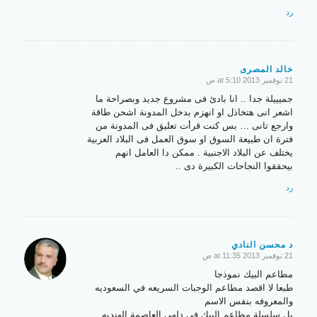
رد
خالد المصرى
21 نوفمبر 2013 at 5:10 ص
says:
جميييلة جدا .. انا بادئ فى مشروع جديد وبصراحة ما
اشعر انى هتخاذل او انهزم بدخل المدونة اشحن طاقة
وارجع تانى … بس كنت قرأت تعليق فى المدونة من
فترة ان طبيعة السوق او سوق العمل فى البلاد العربية
يختلف عن البلاد الاجنبية . ممكن دا العامل انهم
بيحققوا النجاحات الكبيرة دى ..
رد
د محسن النادي
21 نوفمبر 2013 at 11:35 ص
says:
مطاعم البيك نموذجا
طبعا لا اقصد مطاعم الوجبات السريعه في السعوديه
والمعروفه بنفس الاسم
بل سلسلة مطاعم البيك في دلهي العاصمة الهنديه