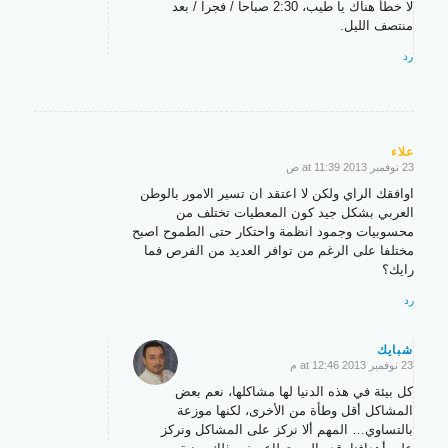
لا خطأ هناك يا طيب، 2:30 صباحا / فجرا / بعد
منتصف الليل.
رد
علاء
23 نوفمبر 2013 at 11:39 ص
says:
اوافقك الراي ولكن لا اعتقد ان تسير الامور بالوطن
العربي بشكل جيد كون المعطيات تختلف من
محسوبيات وجمود انظمة واحتكار حتى الطموح اصبح
مختلفا على الرغم من توافر العديد من الفرص فما
رايك؟
رد
شبايك
23 نوفمبر 2013 at 12:46 م
says:
كل بيئة في هذه الدنيا لها مشاكلها، نعم بعض
المشاكل أقل وطأة من الأخرى، لكنها موزعة
بالتساوي… المهم ألا نركز على المشاكل ونركز