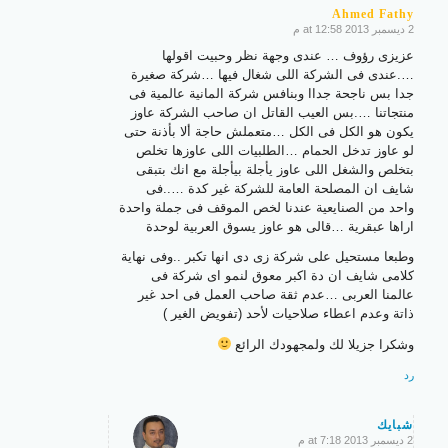
Ahmed Fathy
2 ديسمبر 2013 at 12:58 م
says:
عزيزى رؤوف … عندى وجهة نظر وحبيت اقولها
….عندى فى الشركة اللى شغال فيها …شركة صغيرة
جدا بس ناجحة جداا وبنافس شركة المانية عالمية فى
منتجاتنا ….بس العيب القاتل ان صاحب الشركة عاوز
يكون هو الكل فى الكل …متعملش حاجة ألا بأذنة حتى
لو عاوز تدخل الحمام …الطلبيات اللى عاوزها تخلص
بتخلص والشغل اللى عاوز يأجلة بيأجلة مع انك بتبقى
شايف ان المصلحة العامة للشركة غير كدة …..فى
واحد من الصنايعية عندنا لخص الموقف فى جملة واحدة
اراها عبقرية …قالى هو عاوز يسوق العربية لوحدة
وطبعا مستحيل على شركة زى دى انها تكبر ..وفى نهاية
كلامى شايف ان دة اكبر معوق لنمو اى شركة فى
عالمنا العربى …عدم ثقة صاحب العمل فى احد غير
ذاتة وعدم اعطاء صلاحيات لأحد (تفويض الغير )
وشكرا جزيلا لك ولمجهودك الرائع
رد
شبايك
2 ديسمبر 2013 at 7:18 م