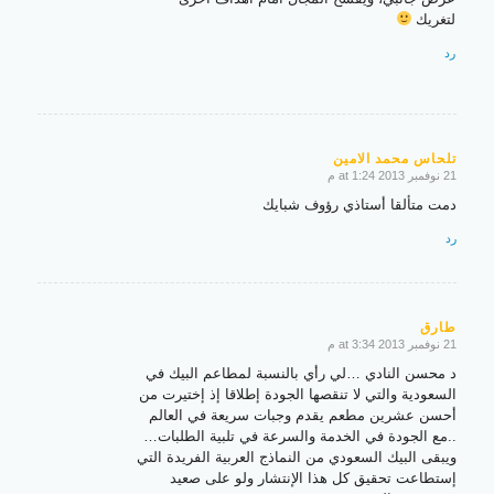
لتغريك
رد
تلحاس محمد الامين
21 نوفمبر 2013 at 1:24 م
says:
دمت متألقا أستاذي رؤوف شبايك
رد
طارق
21 نوفمبر 2013 at 3:34 م
says:
د محسن النادي …لي رأي بالنسبة لمطاعم البيك في
السعودية والتي لا تنقصها الجودة إطلاقا إذ إختيرت من
أحسن عشرين مطعم يقدم وجبات سريعة في العالم
..مع الجودة في الخدمة والسرعة في تلبية الطلبات…
ويبقى البيك السعودي من النماذج العربية الفريدة التي
إستطاعت تحقيق كل هذا الإنتشار ولو على صعيد