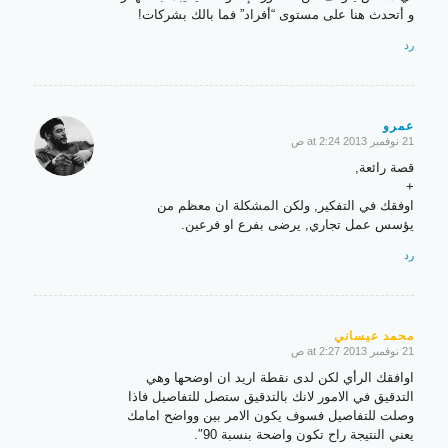
و أتحدث هنا على مستوى “أفراد” فما بالك بشركات!
رد
عمرو
21 نوفمبر 2013 at 2:24 ص
says:
قصة رائعة,
+
اوفقك في التفكير, ولكن المشكلة ان معظم من
يؤسس عمل تجاري, يرضى بفرع او فرعين.
رد
محمد عيساني
21 نوفمبر 2013 at 2:27 ص
says:
اوافقك الرأي لكن لدى نقطة اريد ان اوضحها وهي
التدقيق في الامور لانك بالتدقيق ستصل للتفاصيل فاذا
وصلت للتفاصيل فسوف يكون الامر بين وواضح امامك
يعني النتيجة راح تكون واضحة بنسبة 90″.