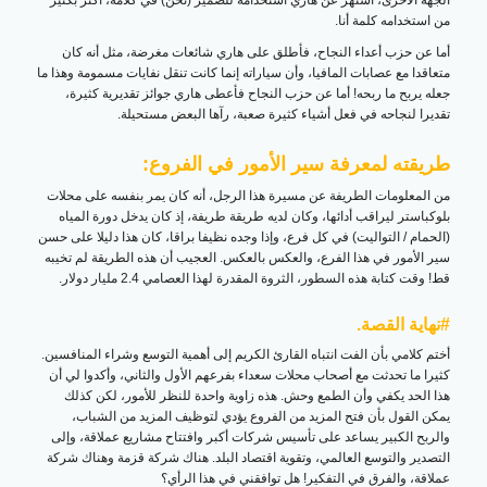
من استخدامه كلمة أنا.
أما عن حزب أعداء النجاح، فأطلق على هاري شائعات مغرضة، مثل أنه كان
متعاقدا مع عصابات المافيا، وأن سياراته إنما كانت تنقل نفايات مسمومة وهذا ما
جعله يربح ما ربحه! أما عن حزب النجاح فأعطى هاري جوائز تقديرية كثيرة،
تقديرا لنجاحه في فعل أشياء كثيرة صعبة، رآها البعض مستحيلة.
طريقته لمعرفة سير الأمور في الفروع:
من المعلومات الطريفة عن مسيرة هذا الرجل، أنه كان يمر بنفسه على محلات
بلوكباستر ليراقب أدائها، وكان لديه طريقة طريفة، إذ كان يدخل دورة المياه
(الحمام / التواليت) في كل فرع، وإذا وجده نظيفا براقا، كان هذا دليلا على حسن
سير الأمور في هذا الفرع، والعكس بالعكس. العجيب أن هذه الطريقة لم تخيبه
قط! وقت كتابة هذه السطور، الثروة المقدرة لهذا العصامي 2.4 مليار دولار.
#نهاية القصة.
أختم كلامي بأن الفت انتباه القارئ الكريم إلى أهمية التوسع وشراء المنافسين.
كثيرا ما تحدثت مع أصحاب محلات سعداء بفرعهم الأول والثاني، وأكدوا لي أن
هذا الحد يكفي وأن الطمع وحش. هذه زاوية واحدة للنظر للأمور، لكن كذلك
يمكن القول بأن فتح المزيد من الفروع يؤدي لتوظيف المزيد من الشباب،
والربح الكبير يساعد على تأسيس شركات أكبر وافتتاح مشاريع عملاقة، وإلى
التصدير والتوسع العالمي، وتقوية اقتصاد البلد. هناك شركة قزمة وهناك شركة
عملاقة، والفرق في التفكير! هل توافقني في هذا الرأي؟