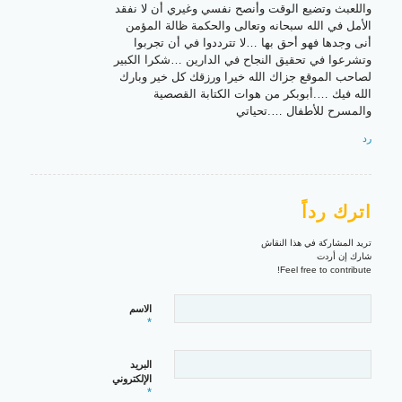
واللعبث وتضيع الوقت وأنصح نفسي وغيري أن لا نفقد
الأمل في الله سبحانه وتعالى والحكمة ظالة المؤمن
أنى وجدها فهو أحق بها …لا تترددوا في أن تجربوا
وتشرعوا في تحقيق النجاح في الدارين …شكرا الكبير
لصاحب الموقع جزاك الله خيرا ورزقك كل خير وبارك
الله فيك ….أبوبكر من هوات الكتابة القصصية
والمسرح للأطفال ….تحياتي
رد
اترك رداً
تريد المشاركة في هذا النقاش
شارك إن أردت
Feel free to contribute!
الاسم
*
البريد
الإلكتروني
*