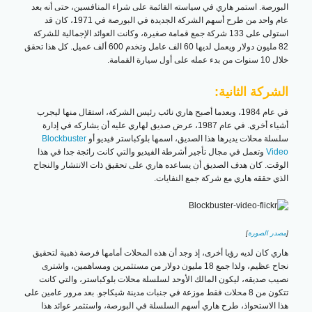
البورصة. استمر هاري في سياسته القائمة على شراء المنافسين، حتى أنه بعد
عام واحد من طرح أسهم الشركة الجديدة في البورصة في 1971، كان قد
استولى على 133 شركة جمع قمامة صغيرة، وكانت العوائد الإجمالية للشركة
82 مليون دولار ويعمل لديها 60 الف عامل وتخدم 600 ألف عميل. كل هذا تحقق
خلال 10 سنوات من بدء عمله على أول سيارة القمامة.
الشركة الثانية:
في عام 1984، وبعدما أصبح هاري نائب رئيس الشركة، استقال منها ليجرب
أشياء أخرى. في عام 1987، عرض صديق لهاري عليه أن يشاركه في إدارة
سلسلة محلات يديرها هذا الصديق، اسمها بلوكباستر فيديو أو
Blockbuster
Video
وتعمل في مجال تأجير أشرطة الفيديو والتي كانت رائجة جدا في هذا
الوقت. كان هدف الصديق أن يساعده هاري على تحقيق ذات الانتشار والنجاح
الذي حققه هاري مع شركة جمع النفايات.
[
مصدر الصورة
]
هاري كان لديه رؤيا أخرى، إذ وجد أن هذه المحلات أمامها فرصة ذهبية لتحقيق
نجاح عظيم، ولذا جمع 18 مليون دولار من مستثمرين ومساهمين، واشترى
نصيب صديقه، ليكون المالك الأوحد لسلسلة محلات بلوكباستر، والتي كانت
تتكون من 8 محلات فقط موزعة في جنبات مدينة شيكاجو. بعد مرور عامين على
هذا الاستحواذ، طرح هاري أسهم السلسلة في البورصة، واستثمر عوائد هذا