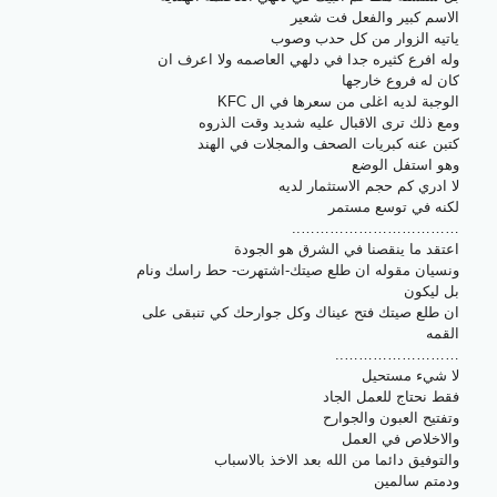
الاسم كبير والفعل فت شعير
ياتيه الزوار من كل حدب وصوب
وله افرع كثيره جدا في دلهي العاصمه ولا اعرف ان
كان له فروع خارجها
الوجبة لديه اغلى من سعرها في ال KFC
ومع ذلك ترى الاقبال عليه شديد وقت الذروه
كتبن عنه كبريات الصحف والمجلات في الهند
وهو استفل الوضع
لا ادري كم حجم الاستثمار لديه
لكنه في توسع مستمر
……………………………..
اعتقد ما ينقصنا في الشرق هو الجودة
ونسيان مقوله ان طلع صيتك-اشتهرت- حط راسك ونام
بل ليكون
ان طلع صيتك فتح عيناك وكل جوارحك كي تنبقى على
القمه
……………………..
لا شيء مستحيل
فقط نحتاج للعمل الجاد
وتفتيح العبون والجوارح
والاخلاص في العمل
والتوفيق دائما من الله بعد الاخذ بالاسباب
ودمتم سالمين