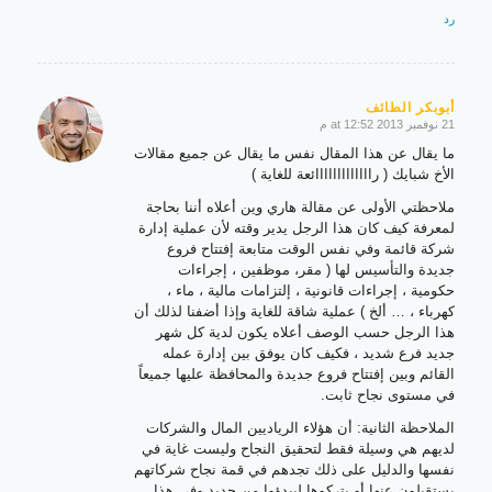
رد
أبوبكر الطائف
21 نوفمبر 2013 at 12:52 م
says:
ما يقال عن هذا المقال نفس ما يقال عن جميع مقالات
الأخ شبايك ( رااااااااااااائعة للغاية )
ملاحظتي الأولى عن مقالة هاري وين أعلاه أننا بحاجة
لمعرفة كيف كان هذا الرجل يدير وقته لأن عملية إدارة
شركة قائمة وفي نفس الوقت متابعة إفتتاح فروع
جديدة والتأسيس لها ( مقر، موظفين ، إجراءات
حكومية ، إجراءات قانونية ، إلتزامات مالية ، ماء ،
كهرباء ، … ألخ ) عملية شاقة للغاية وإذا أضفنا لذلك أن
هذا الرجل حسب الوصف أعلاه يكون لدية كل شهر
جديد فرع شديد ، فكيف كان يوفق بين إدارة عمله
القائم وبين إفتتاح فروع جديدة والمحافظة عليها جميعاً
في مستوى نجاح ثابت.
الملاحظة الثانية: أن هؤلاء الرياديين المال والشركات
لديهم هي وسيلة فقط لتحقيق النجاح وليست غاية في
نفسها والدليل على ذلك تجدهم في قمة نجاح شركاتهم
يستقيلون عنها أو يتركوها ليبدؤوا من جديد وفي هذا