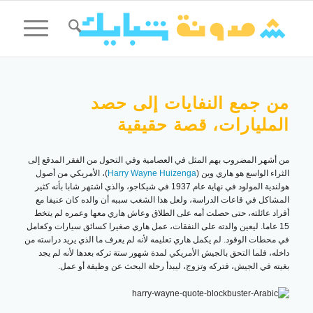
من جمع النفايات إلى حصد
المليارات، قصة حقيقية
من أشهر المضروب بهم المثل في العصامية وفي التحول من الفقر المدقع إلى
الثراء الواسع هو هاري وين (
Harry Wayne Huizenga
)، الأمريكي من أصول
هولندية المولود في نهاية عام 1937 في شيكاجو، والذي اشتهر شابا بأنه كثير
المشاكل في قاعات الدراسة، ولعل هذا الشغب سببه أن والده كان عنيفا مع
أفراد عائلته، حتى حصلت أمه على الطلاق وعاش هاري معها وعمره لم يتخط
15 عاما. ليعين والدته على النفقات، عمل هاري صغيرا كسائق سيارات وكعامل
في محطات الوقود. لم يكمل هاري تعليمه لأنه لم يعرف ما الذي يريد دراسته من
داخله، فلما التحق بالجيش الأمريكي لمدة شهور ستة تركه بعدها لأنه لم يجد
بغيته في الجيش، فتركه وتزوج، ليبدأ رحلة البحث عن وظيفة أو عمل.