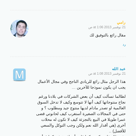
رامي
21 نوفمبر 2013 at 1:06 ص
says:
مقال رائع بالتوفيق لك
رد
عبد الله
21 نوفمبر 2013 at 1:08 ص
says:
هذا الرجل مثال رائع للريادي الناجح وفي مجال الأعمال
يجب ان يكون نموذجا للآخرين …
لطالما تسآلت كيف أن بعض الشركات في بلادنا ورغم
نجاح منتوجاتها كيف أنها لا تتوسع وكيف لا تدخل السوق
العالمية او تصدر مادام لديها منتوج جيد ومطلوب ؟ و
حتى في المجالات الصغيرة أستغرب كيف لحانوتي قضى
عمرا طويلا في البيع بالتجزئة كيف لا تكون له محلات
أخرى (هي أقدار الله نعم ولكن وجب التوكل والسعي
للأفضل) ..