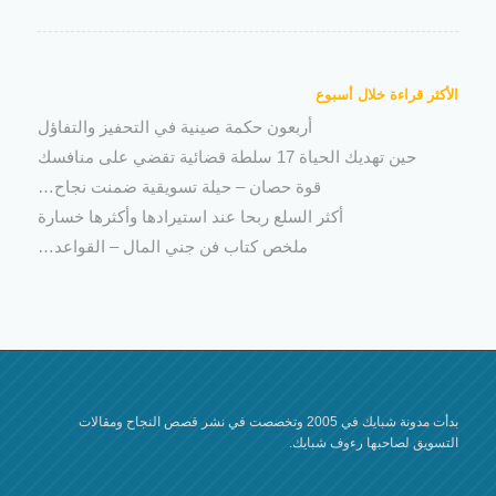
الأكثر قراءة خلال أسبوع
أربعون حكمة صينية في التحفيز والتفاؤل
حين تهديك الحياة 17 سلطة قضائية تقضي على منافسك
قوة حصان – حيلة تسويقية ضمنت نجاح…
أكثر السلع ربحا عند استيرادها وأكثرها خسارة
ملخص كتاب فن جني المال – القواعد…
بدأت مدونة شبايك في 2005 وتخصصت في نشر قصص النجاح ومقالات
التسويق لصاحبها رءوف شبايك.