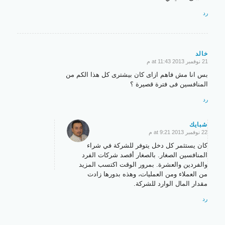
رد
خالد
21 نوفمبر 2013 at 11:43 م
says:
بس انا مش فاهم ازاى كان بيشترى كل هذا الكم من
المنافسين فى فترة قصيرة ؟
رد
شبايك
22 نوفمبر 2013 at 9:21 م
says:
كان يستثمر كل دخل يتوفر للشركة في شراء
المنافسين الصغار. بالصغار أقصد شركات الفرد
والفردين والعشرة. بمرور الوقت اكتسب المزيد
من العملاء ومن العمليات، وهذه بدورها زادت
مقدار المال الوارد للشركة.
رد