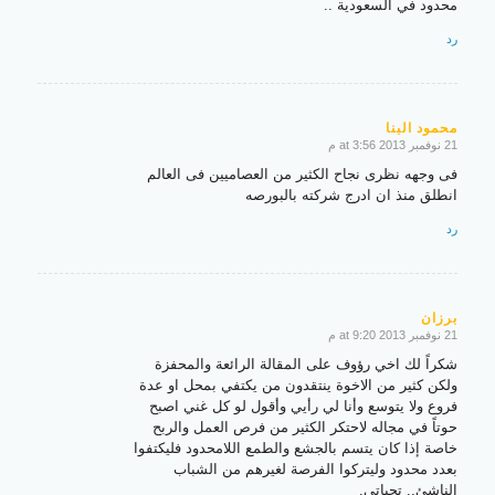
محدود في السعودية ..
رد
محمود البنا
21 نوفمبر 2013 at 3:56 م
says:
فى وجهه نظرى نجاح الكثير من العصاميين فى العالم
انطلق منذ ان ادرج شركته بالبورصه
رد
برزان
21 نوفمبر 2013 at 9:20 م
says:
شكراً لك اخي رؤوف على المقالة الرائعة والمحفزة
ولكن كثير من الاخوة ينتقدون من يكتفي بمحل او عدة
فروع ولا يتوسع وأنا لي رأيي وأقول لو كل غني اصبح
حوتاً في مجاله لاحتكر الكثير من فرص العمل والربح
خاصة إذا كان يتسم بالجشع والطمع اللامحدود فليكتفوا
بعدد محدود وليتركوا الفرصة لغيرهم من الشباب
الناشئ.. تحياتي.