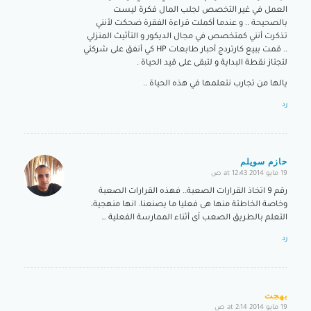
العمل في غير التخصص لجلب المال فكرة ليست
بالصحيحة .. و عندما أكملت قراءة الفقرة ضحكت لأنني
تذكرت أنني كمتخصص في مجال الديكور و التأثيث المنزلي
.. قمت ببيع كارتردج أحبار طابعات HP كي أنفق على شركتي
لتجتاز نقطة البداية و لتبقى على قيد الحياة .
يالها من تجارب نتعلمها في هذه الحياة ..
رد
حازم سويلم
19 مايو 2014 at 12:43 ص
says:
رقم 9 اتخاذ القرارات الصعبة.. فهذه القرارات الصعبة
وخاصة الخاطئة منها هى فعليا ما يصنعنا. انها منهجية،
التعلم بالطريق الصعب آى أثناء الممارسة الفعلية …
رد
بهجت
19 مايو 2014 at 2:14 ص