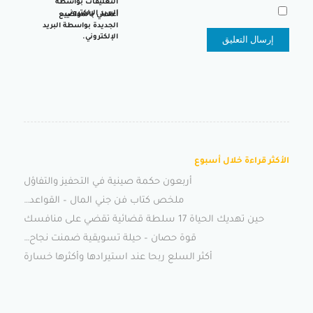
التعليقات بواسطة
البريد الإلكتروني.
أعلمني بالمواضيع
الجديدة بواسطة البريد
الإلكتروني.
الأكثر قراءة خلال أسبوع
أربعون حكمة صينية في التحفيز والتفاؤل
ملخص كتاب فن جني المال – القواعد…
حين تهديك الحياة 17 سلطة قضائية تقضي على منافسك
قوة حصان – حيلة تسويقية ضمنت نجاح…
أكثر السلع ربحا عند استيرادها وأكثرها خسارة