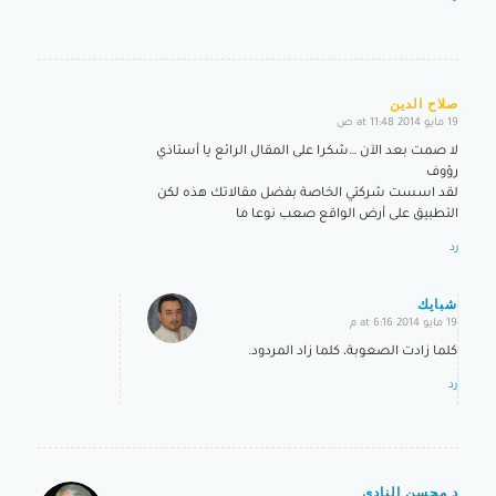
صلاح الدين
19 مايو 2014 at 11:48 ص
says:
لا صمت بعد الآن …شكرا على المقال الرائع يا أستاذي
رؤوف
لقد اسست شركتي الخاصة بفضل مقالاتك هذه لكن
التطبيق على أرض الواقع صعب نوعا ما
رد
شبايك
19 مايو 2014 at 6:16 م
says:
كلما زادت الصعوبة، كلما زاد المردود.
رد
د محسن النادي