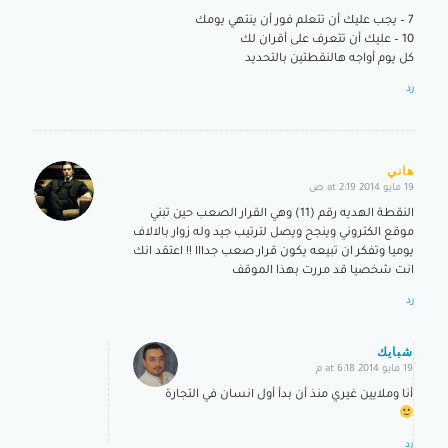
says:
7 – يجب عليك أن تتعلم فور أن ينتهي يومك
10 – عليك أن تتعرف على أقران لك
كل يوم أواجه هالنقطتين بالتحديد
رد
هاني
19 مايو 2014 at 2:19 ص
says:
النقطة الهديه رقم (11) وهي القرار الصعب حين تبني
موقع الكتروني وينجح ويصل لترتيب جيد وله زوار بالالاف
يوميا وتفكر ان تبيعه يكون قرار صعب جدااا !! اعتقد انك
انت شخصيا قد مررت بهذا الموقف
رد
شبايك
19 مايو 2014 at 6:18 م
says:
أنا وملايين غيري منذ أن بدأ أول انسان في التجارة
رد