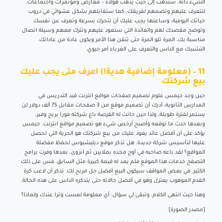
الشيء ذاته. ستذهب إلى حيث يذهب هؤلاء – معارض ومؤتمرات واجتماعات،
لتتعرف عليهم وتضمهم لفريقك، كما ستقابلهم بشكل عشوائي في دروب
حياتك اليومية، وساعتها يجب عليك أن تتحرك بسرعة وتعرف عن نفسك
وتوضح مقصدك لهم والفائدة التي ستعود عليهم وتترك معهم وسيلة اتصال
مناسبة بك، المرة تلو المرة حتى تتقن هذا الأمر ويكون عادة من عاداتك.
التشبيك مع الناس والتعرف على الغرباء أمر حيوي.
11 – (معلومة إضافية هدية!) اعرف متى يجب عليك
بيع شركتك
حين وجد جيمس علوم تصميم صفحات مواقع انترنت قيد التدريس في
المدارس الثانوية، أدرك أن تصميم موقع من 3 صفحات مقابل 75 ألف دولار لن
يستمر لفترة طويلة، ولذا حين حانت له الفرصة باع شركته فورا بربح وفير،
وبعدها حدث ما توقعه وأصبح أرخص شيء هو تصميم مواقع انترنت. جيمس
يؤكد على أن أفضل عائد يعود عليك من بيع شركتك هو الحرية التي تحصل
عليها لتأسيس شركة جديدة. هل تذكر موقع ديليشيوس لحفظ مفضلة
المواقع؟ لقد باعه صاحبه في أوج مجده بملايين ثم انزوى، بعدها وفرت برامج
التصفح خدمات هذا الموقع فلم يعد له قيمة كبيرة مثل السابق. فس على ذلك
الكثير. في بعض المواقف سيكون البيع أفضل حل مربح لك. تذكر أن لاعب كرة
القدم الموهوب يعتزل وهو في أفضل حالاته حتى يتذكره الناس على هذه الحالة.
وهنا حيث انتهى الكلام، وتبقى لي سؤال: أي معلومة لمست وترا عندك ولماذا؟
[مصدر الصورة]