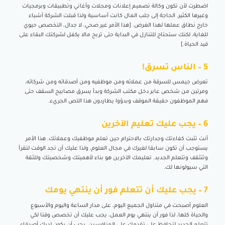
اضطرت لأن تكون وكالة تصميم إعلانات ومجلات وأغاني وتطبيقات وبرمجيات
وغيرها الكثير. الحاجة إلى جلب المال كانت أساسية ولذا قبلت الشركة أشياء
خارج نطاق عملها لهذا الغرض. [هذا الأمر غير صحي، لا جدال، التخصص حيوي
للغاية، لكنك ستحتاج للتنازل في البداية حتى تربح مالا يكفل لشركتك البقاء على
قيد الحياة.]
5 – الناس تسرق!
تعرض جيمس للسرقة من عملائه ومن موظفيه ومن أصدقائه ومن شركائه،
ومرتين من شخص عابر دخل مكتب الشركة وبدأ يسرق مصابيح السقف حتى
فهم الموظفون حقيقة الموقف وبدؤوا يطاردون هذا اللص الجريء.
6 – يجب عليك تعليم الآخرين
أنت تثبت كفاءتك وجدارتك بالاحترام حين تعلم موظفيك وعملائك. هذا الأمر
يستوجب أن تكون سابقا لغيرك في مجال العلوم، ولذا عليك أن تجد الوقت لتقرأ
وتتثقف وتتعلم الجديد. تعليمك الآخرين هو بناء لأهميتك وشخصيتك وللثقة
التي سيولونها لك.
7 – يجب عليك أن تتعلم فور أن ينتهي يومك
العلوم أصبحت في متناول الجميع اليوم، على مدار الساعة واليوم والأسبوع
والحياة كلها، لذا فور أن ينتهي يوم العمل، يجب عليك أن تخصص وقتا لكي
تتعلم الجديد لتحافظ على تقدمك على المنافسين. يجب أن يكون لديك أصدقاء