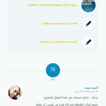
سبع نصائح تسويقية للمنشآت الصغيرة
نصائح من عصاميين سبقوك
أشياء قد لا تعرفها عن الأغنياء
16
ردود
أحمد سعد
18 مايو 2014 at 11:01 م
says:
بداية .. شكرا شبايك على هذا المقال الممتع ..
حينما قرأت النقطة رقم (4) قلت في نفسي أن فكرة