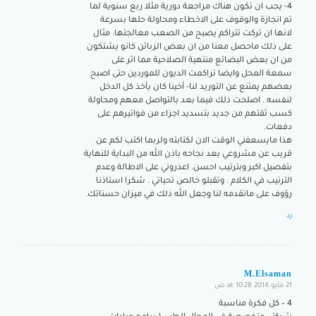
4- يجب ان تكون هناك مراجعة دورية مثلا ربع سنوية لما
تم انجازة والوقوف على الاخطاء ومحاولة حلها بسرعة
لانها ان تركت تتراكم يصبح من الصعب معالجتها. مثال
على ذلك ماحصل معنا من ان بعض الزبائن كانو يشتكون
من ان بعض البضائع منتهية الصلاحية مما اثر على
سمعة المحل وايضا تراكمت الديون للموردين حتى اصبح
بعضهم يمتنع عن التوريد لنا- أخينا كان يأخذ كل الدخل
لنفسه . اصلحت ذلك فيما بعد بالتواصل معهم ومحاولة
كسب ثقتهم من جديد بتسديد اجزاء من فواتيرهم على
دفعات.
هذا مايسعفني الوقت الان لكتابته ولربما اكتب لكم عن
قريب عن مشروعي بعد نجاحه باذن الله من البداية للنهاية
بتفصيل اكبر وبترتيب احسن. اعذروني على الاطالة وعدم
الترتيب في الكلام . وتقبلو خالص تحياتي . شكرا استاذنا
رؤوف على ماتقدمه لنا وجعل الله ذلك في ميزان حسناتك.
رد
M.Elsaman
21 مايو 2014 at 10:28 ص
says:
4 – كل فكرة مناسبة