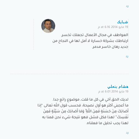
رد
شبايك
19 مايو 2014 at 6:16 م
says:
العواطف في مجال الأعمال تجعلك تخسر.
ارتباطك بشركة خسارة لا أمل لها في النجاح من
جديد رهان خاسر مدمر.
رد
هشام بنعلي
19 مايو 2014 at 6:01 م
says:
لديك الحق أخي في كل ما قلت، موضوع رائع جدا.
ما أعجبني أكثر هو أول نصيحة، فحسب قول الله تعالى “إذا
أَصَابَكَ مِنْ حَسَنَةٍ فَمِنَ اللَّهِ ۖ وَمَا أَصَابَكَ مِنْ سَيِّئَةٍ فَمِنْ
نَفْسِكَ” لهذا فكل فشل فهو نتيجة شيء نحن قمنا به
لهذا يجب تحليل ما فعلناه.
رد