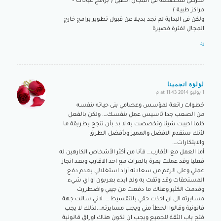
شركتى متخصصة فى المجال الطبى ( برامج عيادات –
مراكز طبية )
ولكن فى البداية لم نجد بديلا عن قبول تطوير برامج خارج
المجال لفترة قصيرة
رد
لؤلؤة انجمينا
1 يوليو 2014 at 11:43 م
says:
خطوات رائعة لمؤسس وعصامي بنى حياته بنفسه
من الصعب جدا تاسيس عمل بنفسك…. ولكن بالفعل
كلما احببت شيئا وتخصصت به لا بد بأن تنجح بطريقة ما
لأنك ستقدم الافضل والمميز وبأفضل الطرق
والابتكارات….
أما العمل مع الأقارب… فأنا من أكثر الأشخاص الكارهين له
فعليا وقد عملت بمرة بالمرات مع احد الاقارب وبعد انجاز
عملي وعلى الرغم من سعادته أراد استغلالي بعدم دفع
المستحقات وقد وثقت به ولم ابدء بعربون او اي شيء
وقدمت الكثير وهناك ما دفعت من جيبي واضطررت
مسايرته الى ان اخذت حقي بالتقسيط …. لاني سالت جهة
قانونية وقالوا الخطأ مني ويجب مسايرته….لذلك لا يجب
فتح باب الثقة للجميع ويجب ان تكون هناك اوراق قانونية