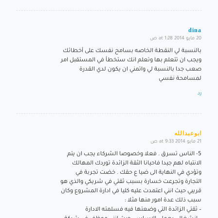
dina
20 مايو 2014 at 1:28 ص
says:
بالنسبة لي النقطة الخاصه بسامح نفسك على أخطائك
ويجب ان تتعلم بها وتعلم انك ستخطأ في المستقبل امر
صعب جدا بالنسبة لي واتمني ان يكون لدي القدرة
لمسامحة نفسي
رد
ابوعبدالله
21 مايو 2014 at 9:33 ص
says:
5- الناس تسرق . فعلا وخصوصا الشركاء يجب ان يتم
الانتباه لهم جيدا فاحيانا الثقة الزائدة توردك المهالك
وتؤدي في النهاية الى ضيا ع حقك . خضت تجربة في
التجارة وتجرعت خسارة بسبب ثقتي في شريكي والذي هو
قريبي حيث انني اعتمدت عليه كليا في ادارة المشروع وكان
سبب ذلك عدة امور منها مثلا :
– ثقتي الزائدة التي وضعتها فيه فسلمته الادارة