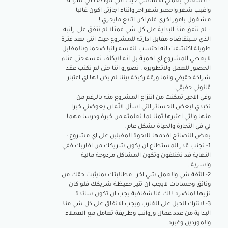
– انشغالي بعملي الاساسي حيث انني موظف في شركة
واغيب شهر واحضر شهر اخر واثناء اجازتي اكون غالبا
مشغول بامور اخرى فلم اكن اتابع مايجري !
– لم نتفق منذ البداية على كل شي فمثلا لم نتفق على راتبه
الذي سيتقاضاه مقابل ادارته للمشروع حيث انني بعد فترة
طويلة اكتشفت انه احتسب لنفسه راتبا ضخما وبالمقابل
لايعطي المشروع اي اهمية بل انه لايكلف نفسه حتى عناء
الحضور للعمل ولاتطويره . تصورو اننا حتى لم نكتب عقد
شراكة حقيقي وانما ورقة ركيكة بيننا لم يكن لها اي اعتبار
قانوني حقيقي.
وفي الاخير تمكنت من انتزاع المشروع منه بالرغم من
تكبدي لبعض الخسائر التي اسأل الله ان يعوضني خيرا
منها والتي اعتبرها ثمنا لما تعلمته من خبرة ودرسا مهما
لي في التجارة والحياة بشكل عام .
بعض النصائح اقدمها للاخوة المقبلين على اي مشروع :
1- تجنب قدر المستطاع ان يكون شريكك من اقاربك ففي
النهاية قد تختلفون وتكون المشاكل مزدوجة مالية
واسرية .
2- الثقة شي والعمل شي اخر . مطالبتك بمايثبت حقك من
وثائق وحسابات لايجب ان تثير حفيظة شريكك فلو كان
نزيها لماضره ذلك فالشفافية يجب ان تكون سائدة .
3- لاتترك الحبل على الغارب ويجب الاتفاق على كل شي منذ
البداية من عدد عمال ورواتب وطريقة تعامل مع العملاء
والموردين وغيره.