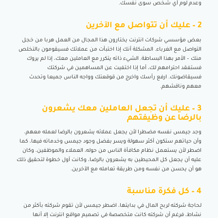
وعدم لوم أي شخص سوى نفسك.
2 – عليك أن تتواصل مع الآخرين
بعض مؤسسي شركات انترنت يختارون هذا المجال من العمل هربا من خجل
التواصل مع الغرباء. المشكلة أنك إذا اختبأت من عملائك فسيقومون بالتخلص
منك – الأمر بهذا البساطة. الشيء ذاته يتكرر مع العاملين معك، إذا لم يروك
فستفقد احترامهم لك، أما إذا اختفيت عن المساهمين في شركتك
فسيقاضونك. ارفع رأسك واخرج من قوقعتك وواجه الناس جميعا وتحدث
معهم وناقشهم.
3 – عليك أن تجعل العاملين معك يشعرون
بالرضا عن وظيفتهم
وجد جيمس نفسه مضطرا لأن يجعل عملائه يشعرون بالرضا لعمله معهم،
وأن حياتهم ستكون أكثر سهولة ويسر بفضل وجود جيمس وخدماته فيها، كما
اضطر لأن يستعمل نظام مكافأة الناس من حوله، العملاء والموظفين، وكان
عليه أن يجعل كل المحيطين به يشعرون بالرضا، وكانت أول خطوة لتحقيق ذلك
هو أن يحسن من نفسه ومن طريقة تعامله مع الآخرين.
4 – كل فكرة مناسبة
لحاجة شركته لربح المال في بدايتها، اضطر جيمس لأن تقوم شركته بأكثر من
نشاط، فرغم أن شركته كانت متخصصة في تصميم مواقع انترنت إلا أنها