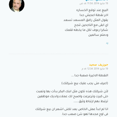
19 مايو 2014 at 11:56 ص
says:
البيع عند توقع الخساره
اخر نقطة اعجبتني جدا
يقول المثل رافق المسعد تسعد
اي ابقى مع الناجحين تنجح
شكرا رءوف لكل ما يخطه قلمك
ودمتم سالمين
رد
جوزيف سعيد
19 مايو 2014 at 12:34 م
says:
النقطة الاخيرة صعبة جدا ….
(اعرف متى يجب عليك بيع شركتك)
لأن شركتك هذه تكون مثل ابنك البكر بدأت بها وتعبت
حتى كبرت وترعرعت واصبح لك عملاء ولديك موظفين
ترتبط بهم ارتباط وثيق …….
انا لم ابدأ عملى الخاص بعد لكننى اشعر ان بيع شركتك
فى اوج مجدها لهو شئ صعب جدا.