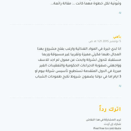
وثبوتية لكل خطوة مهما كانت …. مقالة رائعة….
رد
باهي
5 نوفمبر 2015 at 1:21 ص
says:
انا لدي خبرة في المواد الغذائية وارغب بفتح مشروع بهذا
المجال طبعا فكرتي مميزة وتقريبا غير مسبوقة وربما
مستقبلا تتحول لشركة وابحث عن ممول لم اجد للاسف
وواجهتني صعوبة الاجراءات الحكومية والتعقيدات الغير
مبررة في الدول المتقدمة تستطيع تأسيس شركة بيوم او
3 ايام اما في دولنا يضعون شروط تكبح طموحات الشباب
رد
اترك رداً
تريد المشاركة في هذا النقاش
شارك إن أردت
Feel free to contribute!