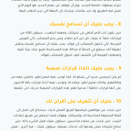
خبراء يعطوك خلاصة الجديد. يوم أن تتوقف عن تعلم الجديد، هو اليوم الذي
تضل فيه الطريق ولا تجد علامات ترشدك إلى الجهة التي تريد الذهاب إليها.
8 – يجب عليك أن تسامح نفسك
حين تكون أنت الآمر الناهي في شركتك، ومهما اجتهدت، سيكون 50% من
قراراتك خطأ. لا عليك، كل ابن آدم خطاء، ومن رحم المصائب تأتي الفرص
المربحة. لكي تتحول المصائب إلى فوائد، يجب عليك أن تسامح نفسك وتقبل
حقيقة أنك ستقع في الخطأ لا محالة. هذه المسامحة تضع عنك عبئا ثقيلا
وتعطيك الفرصة لأن تكتشف كيف تتحول المصائب لفوائد.
9 – يجب عليك اتخاذ قرارات صعبة
لم يكن لجيمس مديرا كي يشكو له، كما توجب عليه فصل/طرد عاملين معه من
وظائفهم، وكذلك فصل/طرد عملاء له، وتوجب عليه اتخاذ قرارات رآها الآخرون
على أنها قرارات خاطئة / مدمرة لهم. هذه القرارات الصعبة تدربك حتى تتقنها.
10 – عليك أن تتعرف على أقران لك
حين تبحث عن موظفين لينضموا لفريق العمل لديك، ستحتاج لأن تصل إلى
الفئة المحترفة المناسبة لك ولشركتك، وهؤلاء قلما تجدهم عن طريق إعلانات
انترنت. حين تبحث عن عملاء مناسبين، سيكون عليك فعل الشيء ذاته. حين
تحتاج لشركاء عمل يقدموا لك خدمات بعينها، سيكون عليك – مرة أخرى – فعل