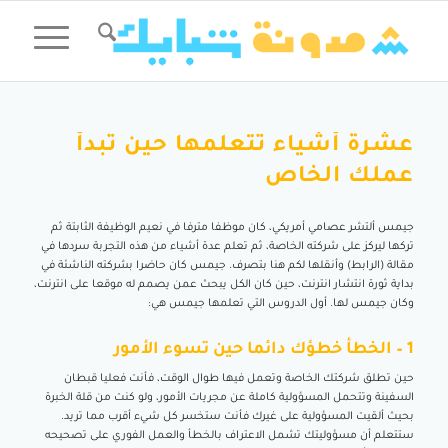
عشرة أشياء تتعلمها حين تبدأ
عملك الخاص
جيمس ألتشر عصامي أمريكي، كان موظفا مترفا في نعيم الوظيفة الثابتة ثم
تركها ليركز على شركته الخاصة، ثم تعلم عدة أشياء من هذه التجربة سردها في
مقالة (الرابط) وأنقلها لكم هنا بتصرف. جيمس كان حاضرا بشركته الناشئة في
بداية ثورة انتشار انترنت، حين كان الكل يبحث عمن يصمم له موقعا على انترنت،
وكان جيمس لها. أول الدروس التي تعلمها جيمس هي:
1 – الخطأ خطؤك دائما حين تسوء الأمور
حين تطلق شركتك الخاصة وتعمل فيها طوال الوقت، فأنت فعليا قبطان
السفينة وتتحمل المسؤولية كاملة عن مجريات الأمور، ولو كنت من قلة الخبرة
بحيث ألقيت المسؤولية على غيرك فأنت ستخسر كل شيء أقرب مما تريد.
ستتعلم أن مسؤوليتك تشمل الاعتراف بالخطأ والعمل الفوري على تصحيحه