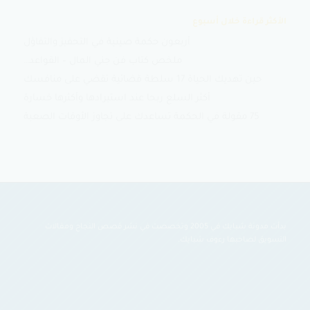
الأكثر قراءة خلال أسبوع
أربعون حكمة صينية في التحفيز والتفاؤل
ملخص كتاب فن جني المال – القواعد…
حين تهديك الحياة 17 سلطة قضائية تقضي على منافسك
أكثر السلع ربحا عند استيرادها وأكثرها خسارة
75 مقولة في الحكمة تساعدك على تجاوز الأوقات الصعبة
بدأت مدونة شبايك في 2005 وتخصصت في نشر قصص النجاح ومقالات
التسويق لصاحبها رءوف شبايك.