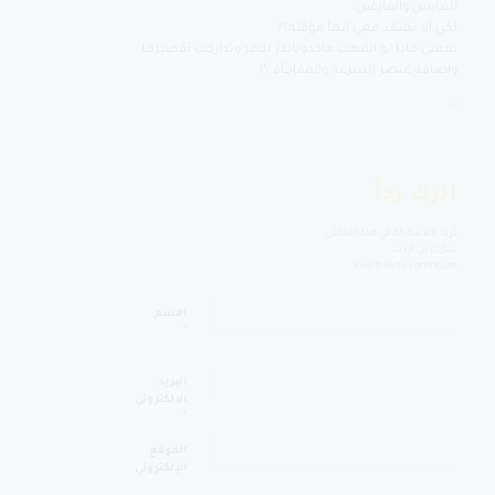
العابثين والفارغين.
لكن ألا تعتقد معي انها مؤقته؟!
بمعنى ماذا لو انتبهت ماكدونالدز للامر وتداركت تقصيرها
واضافة عنصر السرعة والمفاجأة ؟!
رد
اترك رداً
تريد المشاركة في هذا النقاش
شارك إن أردت
Feel free to contribute!
الاسم
*
البريد
الإلكتروني
*
الموقع
الإلكتروني