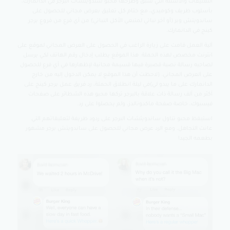
التعليقات والأسئلة التي سبق وطرحها محبو سندويتشات البرجر في الدانمارك،
بأسلوب ظريف وكوميدي، مع ختام كل تعليق بعرض مجاني للحصول على
ساندويتش وبر (أو آخر نباتي لمتبعي الأكل النباتي) من أي فرع من فروع برجر
كينج في الدانمارك.
آلية العمل قامت على زيارة الراغب في الحصول على العرض المجاني لموقع على
انترنت مخصص لهذه الحملة. هذا الموقع يطلب إدخال رقم الهاتف لكي يرسل
لصاحبه رسالة نصية قصيرة فيها قسيمة مجانية لإظهارها في أي فرع للحصول
على العرض المجاني. (لاحظت أن هذا الموقع لا يمكن الدخول إليه من خارج
الدانمارك على ما يبدو لي)في ليلة انطلاق الحملة، رد فريق عمل برجر كينج على
أكثر من ألف رسالة ذات علاقة بالبرجر تركها محبو هذه الشطائر على صفحات
فيسبوك، خاصة صفحة ماكدونالدز، ولم يحصلوا على رد.
استيقظ محبو تناول ساندويتشات البرجر على ردود ظريفة لتعليقاتهم التي
عانت التجاهل، ومع الرد عرض مجاني للحصول على ساندويتش برجر مشهور
بطعمه الجيد!