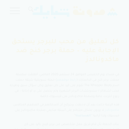
كل تعليق من محب للبرجر يستحق
الإجابة عليه – حملة برجر كنج ضد
ماكدونالدز
في مساء يوم الخميس الموافق 24 سبتمبر 2020 الماضي، أطلقت سلسلة
محلات برجر كنج في الدانمارك (
رابط موقعهم
) حملة تسويقية شيقة حملت
اسم The Whopper Reply تقوم على الرد على كل تعليق وكل سؤال سبق وطرحه
محب لشطائر / سندويتشات البرجر الشهيرة ولم يحصل على رد أو إجابة – في
ربوع انترنت عامة وصفحة ماكدونالدز على فيسبوك خاصة.
هذه الرغبة جاءت بعد أن لاحظت برجركنج أن أصدقائهم في المطعم المنافس
ماكدونالدز
لا يردون بشكل منتظم على أسئلة متابعي صفحة ماكدونالدز على
فيسبوك ولذا أرادوا “
المساعدة
!”
بدأت الحملة بأن قام فريق عمل متخصص من برجر كينج بالرد على كل