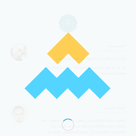
2
ردود
أحمد سعد
2 أكتوبر 2020 at 5:54 م
says:
وجدت في الأمر جرأة كبيرة من طرف برجر كينج ..
في أن يرد على رسائل لم تصل إليه .. وإنما وصلت على
صفحة منافسه !
رد
أحمد باحصين
6 أكتوبر 2020 at 1:00 م
says:
الفكرة جميلة ومجهدة في نفس الوقت .. خصوصا انها
تتطلب مهارة ولباقة وبديهة من كاتب الردود على
التعليقات المتنوعة التي يكتبها المهتمون فضلا عن