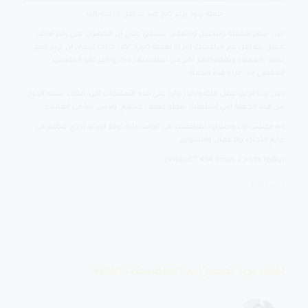
حملة ردود برجر كنج ضد تجاهل ماكدونالدز
حين تنظر للحملة بالتحليل والتفكير، ستتفق معي أن الحصول على رقم هاتف
عميل يتعامل مع منافسك أمر له أهمية كبيرة، لكن كذلك إيضاح أن برجر كينج
تهتم بالعملاء وتعليقاتهم أكثر من منافستها ماكدونالدز لهو المكسب
الحقيقي من جراء هذه الحملة.
حين يبدأ فريق عمل ماكدونالدز بالرد على هذه التعليقات الآن، فذلك سببه الحرج
من هذه الحملة التي استغلت نقطة ضعف عندهم، وليس حبا في العملاء.
إنه مكسب لك وخسارة لمنافسك في الوقت ذاته، وهو أمر لو تدري عظيم في
عالم التجارة والأعمال والتسويق.
(Visited 1٬454 times, 2 visits today)
2 أكتوبر 2020
لعلك تريد تصفح أحد الموضوعات التالية