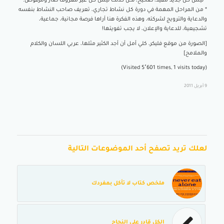
* ليس كل جديد مفيد، صحيح، لكن كذلك ليس كل غير معروف ضار ومرفوض.
* من المراحل المهمة في دورة كل نشاط تجاري، تعريف صاحب النشاط بنفسه
والدعاية والترويج لشركته، وهذه الفكرة هنا أراها فرصة مجانية، جماعية،
تشجيعية، للدعاية والإعلان، لا يجب تفويتها!
[الصورة من موقع فليكر، كلي أمل أن أجد الكثير مثلها، عربي اللسان والكلام
والملامح]
(Visited 5٬601 times, 1 visits today)
9 أبريل 2011
لعلك تريد تصفح أحد الموضوعات التالية
ملخص كتاب لا تأكل بمفردك
الكل قادر على النجاح