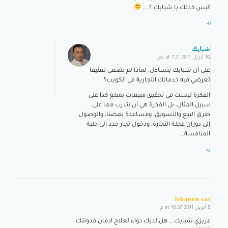
أليس كذلك يا شبايك ؟…..
رد
شبايك
10 أبريل 2011 at 7:21 ص
says:
على أن شبايك يتساءل، لماذا لم تضعي تعليقا
تعرضي فيه خدماتك التجارية في الكويت؟
الفكرة ليست في تحقيق مبيعات بمبلغ كذا على
سبيل المثال، بل الفكرة هي أن نتدرب معا على
طرق البيع والتسويق، ومساعدة بعضنا، والوصول
إلى دوران عجلة التجارة، ودخول تجار جدد إلى حلبة
المنافسة…
رد
lebanon cat
9 أبريل 2011 at 10:37 م
says:
عزيزي شبايك … هل لديك دواء لعلاج ادمان مدونتك