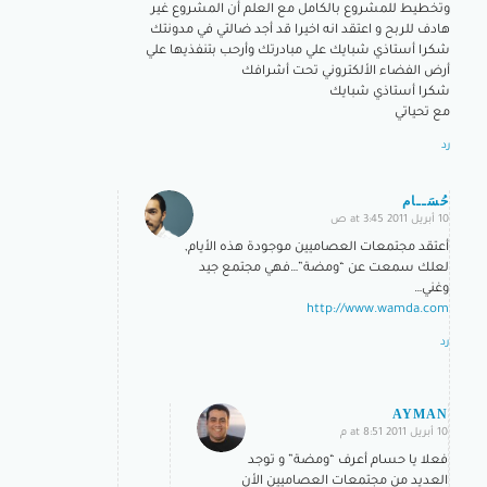
وتخطيط للمشروع بالكامل مع العلم أن المشروع غير
هادف للربح و اعتقد انه اخيرا قد أجد ضالتي في مدونتك
شكرا أستاذي شبايك علي مبادرتك وأرحب بتنفذيها علي
أرض الفضاء الألكتروني تحت أشرافك
شكرا أستاذي شبايك
مع تحياتي
رد
حُسَــام
10 أبريل 2011 at 3:45 ص
says:
أعتقد مجتمعات العصاميين موجودة هذه الأيام,
لعلك سمعت عن “ومضة”…فهي مجتمع جيد
وغني…
http://www.wamda.com
رد
AYMAN
10 أبريل 2011 at 8:51 م
says:
فعلا يا حسام أعرف “ومضة” و توجد
العديد من مجتمعات العصاميين الأن