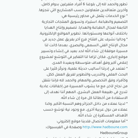
تطور والحمد لله إلى بلوغنا 6 أفراد متفرغين بدوام كامل،
وآخرين متعاقدين متعاونين حسب المشاريع التي ننجزها.
* نوع الخدمات يتثمل في محاور رئيسية هي:
التصميم والطباعة، استيراد وتسويق المنتجات التجارية
التابعة لمجال الطباعة والهدايا، تصميم وإنتاج الهدايا
باختلاف أنواعها ومستوياتها، تطوير المواقع الإلكترونية.
* وحاليا نشرف على افتتاح فرع آخر بفريق عمل جديد في
مجال الإنتاج الفني السمعي والبصري، بعدما كانت لنا
مسيرة موفقة إن شاء الله لحد بعيد في إنشاء وتسيير
موقع إخباري، فكان لزاما لنا التفكير في التوسّع لمشروع
إعلامي أكبر وفق أهداف متوسطة وبعيدة المدى.
* تعتمد في إدرتنا أساليب حديثة علمية، ونركّز كثيرا على
البحث العلمي والتدريب والتطوير لفريق العمل ككل،
وكأفراد وفق التخصص والمهام، والحمد لله فإننا نتنقل
من نجاح لآخر، مع ما يشوب المسيرة من إخفاقات عادية
تندرج في طبيعة العمل البشري، المهم أننا نهدف إلى
الاستفادة من أخطائنا كل مرة إن شاء الله.
* لدينا عملاء من داخل الجزائر وهم النسبة الأكبر، وكذا
عملاء من دول عربية أخرى، مع وجود نية توسّع حسب
الأهداف المسطّرة إن شاء الله.
* أما معلومات الاتصال فلدينا موقع إلكتروني:
http://www.hadboune.com
وصفحة في الفيسبوك:
HadbouneGroup