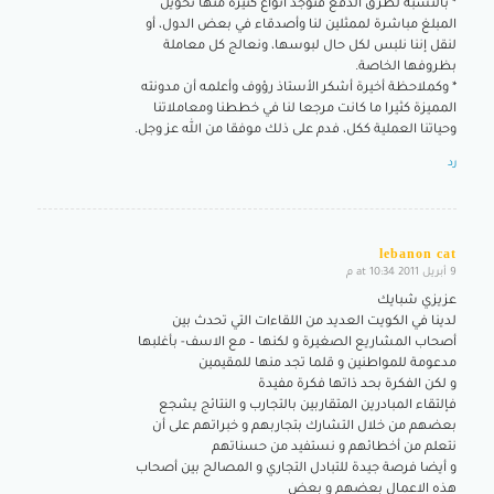
* بالنسبة لطرق الدفع فتوجد أنواع كثيرة منها تحويل
المبلغ مباشرة لممثلين لنا وأصدقاء في بعض الدول، أو
لنقل إننا نلبس لكل حال لبوسها، ونعالج كل معاملة
بظروفها الخاصة.
* وكملاحظة أخيرة أشكر الأستاذ رؤوف وأعلمه أن مدونته
المميزة كثيرا ما كانت مرجعا لنا في خططنا ومعاملاتنا
وحياتنا العملية ككل، فدم على ذلك موفقا من الله عز وجل.
رد
lebanon cat
9 أبريل 2011 at 10:34 م
says:
عزيزي شبايك
لدينا في الكويت العديد من اللقاءات التي تحدث بين
أصحاب المشاريع الصغيرة و لكنها – مع الاسف- بأغلبها
مدعومة للمواطنين و قلما تجد منها للمقيمين
و لكن الفكرة بحد ذاتها فكرة مفيدة
فإلتقاء المبادرين المتقاربين بالتجارب و النتائج يشجع
بعضهم من خلال التشارك بتجاربهم و خبراتهم على أن
نتعلم من أخطائهم و نستفيد من حسناتهم
و أيضا فرصة جيدة للتبادل التجاري و المصالح بين أصحاب
هذه الاعمال بعضهم و بعض