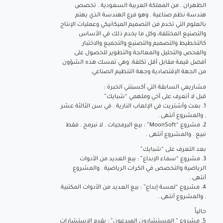
الظهران . من المملكة العربية السعودية . تخصص
هندسة نظم صناعية . وهو فرع الهندسة الذي يهتم
بالعلوم التي تخدم فن التصميم الميكانيكي وعمليات الإنتاج
والتصنيع المختلفة، وكل ما يخدم ذلك في الأساس
كالتخطيط والتصميم والتصنيع والتجميع والاختبار
والفحص والتحليل والمعالجة والتطوير للحصول على
أفضل قيمة مقابل أقل تكلفة. وهي تمسك هذه الشؤون
من الجهة الاِقتصادية وجهة التنظيم الصناعي.
مشاريعي السابقة التي أكسبتني الخبرة :
قبل لا أتعرف على أخي وملهمي “شبايك”
1. بعت وأشتريت في الإلعاب النارية . في سن الثالثة عشر
. والمشروع أنتهى .
2. مشروع “MoonSoft” : بيع البرمجيات . لا نبرمج . فقط
نبيع . والمشروع أنتهى .
بعد التعرف على “شبايك”
3. مشروع “سماء الإبداع” : بيع العديد من الأدوات
الرياضية والتخصص في الكرات الرياضية . والمشروع
أنتهى .
4. مشروع “لمسة إبداع” : بيع العديد من الأدوات المكتبية
. والمشروع أنتهى .
حالياً
5. مشروع ” المستشارون المبدعون” : يقدم الإستشارات