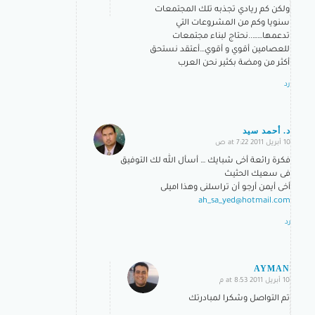
ولكن كم ريادي تجذبه تلك المجتمعات
سنويا وكم من المشروعات التي
تدعمها……..نحتاج لبناء مجتمعات
للعصامين أقوي و أقوي…أعتقد نستحق
أكثر من ومضة بكثير نحن العرب
رد
د. أحمد سيد
10 أبريل 2011 at 7:22 ص
says:
فكرة رائعة أخى شبايك … أسأل الله لك التوفيق
فى سعيك الحثيث
أخى أيمن أرجو أن تراسلنى وهذا اميلى
ah_sa_yed@hotmail.com
رد
AYMAN
10 أبريل 2011 at 8:53 م
says:
تم التواصل وشكرا لمبادرتك