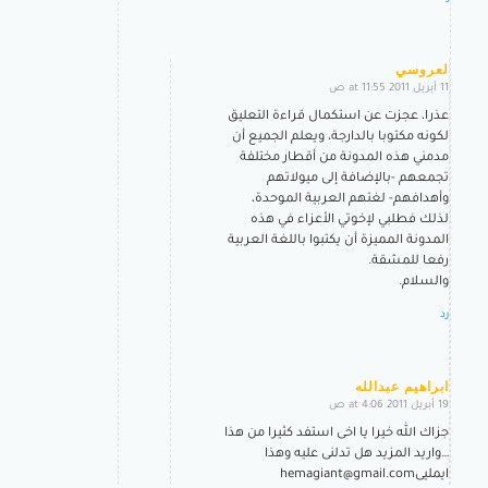
لعروسي
11 أبريل 2011 at 11:55 ص
says:
عذرا، عجزت عن استكمال قراءة التعليق
لكونه مكتوبا بالدارجة، ويعلم الجميع أن
مدمني هذه المدونة من أقطار مختلفة
تجمعهم -بالإضافة إلى ميولاتهم
وأهدافهم- لغتهم العربية الموحدة،
لذلك فطلبي لإخوتي الأعزاء في هذه
المدونة المميزة أن يكتبوا باللغة العربية
رفعا للمشقة.
والسلام.
رد
ابراهيم عبدالله
19 أبريل 2011 at 4:06 ص
says:
جزاك الله خيرا يا اخى استفد كثيرا من هذا
…واريد المزيد هل تدلنى عليه وهذا
ايمليى
hemagiant@gmail.com