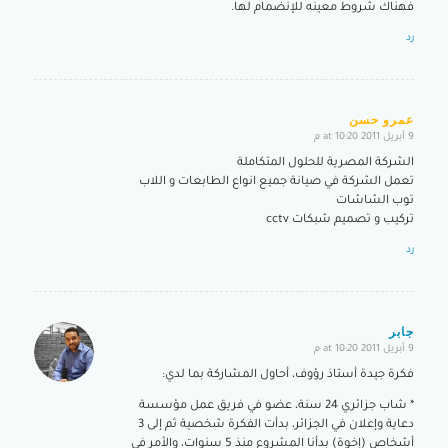
فهناك شروط معينه للإنضمام لها.
رد
عمرو حسن
9 أبريل 2011 at 10:20 م
says:
الشركة المصرية للحلول المتكاملة
تعمل الشركة في صيانة جميع انواع الطابعات و اللاب
توب الشاشات
تركيب و تصميم شبكات cctv
رد
جابر
9 أبريل 2011 at 10:20 م
says:
فكرة جيدة أستاذ رؤوف، أحاول المشاركة بما لدي:
* شاب جزائري 24 سنة، عضو في فريق عمل مؤسسة
دعاية وإعلان في الجزائر، بدأت الفكرة شخصية ثم إلى 3
أشخاص (إخوة) بدأنا المشروع منذ 5 سنوات، والأمر في