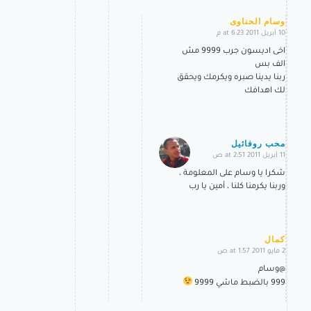
وسام الحناوى
10 أبريل 2011 at 6:23 م
says:
اخى اديسون جرب 9999 مش
الف بس
ربنا يدينا صبره ويكرمك ويحقق
لك اهدافك
محب روفائيل
11 أبريل 2011 at 2:51 ص
says:
شكرا يا وسام على المعلومة ،
وربنا يكرمنا كلنا ، أمين يا رب
كمال
2 مايو 2011 at 1:57 ص
says:
@وسام
999 بالضبط ماشي 9999