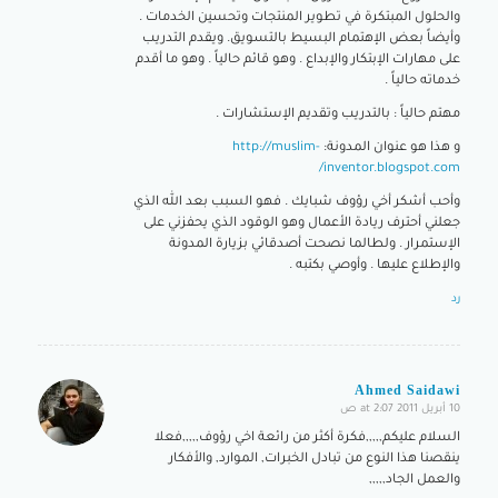
والحلول المبتكرة في تطوير المنتجات وتحسين الخدمات .
وأيضاً بعض الإهتمام البسيط بالتسويق. ويقدم التدريب
على مهارات الإبتكار والإبداع . وهو قائم حالياً . وهو ما أقدم
خدماته حالياً .
مهتم حالياً : بالتدريب وتقديم الإستشارات .
و هذا هو عنوان المدونة:
http://muslim-
inventor.blogspot.com/
وأحب أشكر أخي رؤوف شبايك . فهو السبب بعد الله الذي
جعلني أحترف ريادة الأعمال وهو الوقود الذي يحفزني على
الإستمرار . ولطالما نصحت أصدقائي بزيارة المدونة
والإطلاع عليها . وأوصي بكتبه .
رد
Ahmed Saidawi
10 أبريل 2011 at 2:07 ص
says:
السلام عليكم,,,,,فكرة أكثر من رائعة اخي رؤوف,,,,,فعلا
ينقصنا هذا النوع من تبادل الخبرات, الموارد, والأفكار
والعمل الجاد,,,,,