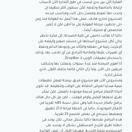
الفكرة التي بين يدي ليست في طور التجارة الآن لأسباب
ارتباط بالجامعة وخلافه، لكن ستكون أكثر تنظيما إن
وجدت حقا تمويلا ومصدر دخل ثابت ومناسب لبدءه
كمشروع تجاري هادف…عملي هذا أعمل به كهواية منذ زمن
حتى تخطيت مرحلة الهواية على ما أظن لكن لا أعتبر
متخصص أو محترف أيضا…
حاليا أنا طالب جامعي في كلية الصيدلة, كل فكرة تخطر
ببالي لكل مشروع أسجلها في مستند صغير وأرفعه على
الإنترنت رغبة في حفظه والتأكد من وجودها الدائم وحفظ
أي تغييرات عليها وإمكانية التراجع عن أي تلاعب بها…وذلك
باستخدام تطبيقات الويب كـ DropBox…
أنا أهوى البرمجة منذ عدة سنوات, وعملت بها وشكلت
فريقين حتى الآن…وما زال الثاني قائما بخلاف الأول…الذي
فشل إداريا…
ومشروعي الآن هو مشروع فريق برمجة لعمل تطبيقات
مبنية مبدئيا لغرض الحفاظ على الوقت وتنظيمه, قد تكون
أحيانا الأفكار لبرامج قديمة موجودة بالفعل, لكن نبتكر
طرق لجعلها أفضل وأوفر للوقت…, لكن عل كل حال هناك
برامج بأفكار جديدة كليا وهي تحتل نسبة 85% تقريبا من
الأفكار الموجودة…حاليا في الخطة قرابة الـ27 تطبيق,
وبعضها سيدمج في بعض فتصبح 23 تقريبا…
هذه البرامج نقدمها حاليا بشكل مجاني, لكن يوجد في
خطتنا طرق للتربح المستقبلي بشكل لا يفسد على
المستخدم متعة التجربة, فهدفنا الأول أن تصل الفائدة