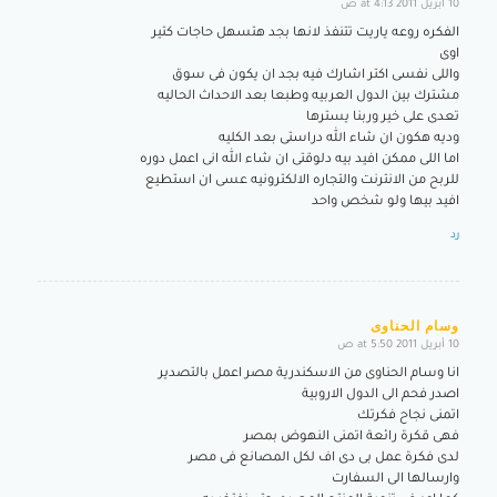
10 أبريل 2011 at 4:13 ص
says:
الفكره روعه ياريت تتنفذ لانها بجد هتسهل حاجات كتير
اوى
واللى نفسى اكتر اشارك فيه بجد ان يكون فى سوق
مشترك بين الدول العربيه وطبعا بعد الاحداث الحاليه
تعدى على خير وربنا يسترها
وديه هكون ان شاء الله دراستى بعد الكليه
اما اللى ممكن افيد بيه دلوقتى ان شاء الله انى اعمل دوره
للربح من الانترنت والتجاره الالكترونيه عسى ان استطيع
افيد بيها ولو شخص واحد
رد
وسام الحناوى
10 أبريل 2011 at 5:50 ص
says:
انا وسام الحناوى من الاسكندرية مصر اعمل بالتصدير
اصدر فحم الى الدول الاروبية
اتمنى نجاح فكرتك
فهى قكرة رائعة اتمنى النهوض بمصر
لدى فكرة عمل بى دى اف لكل المصانع فى مصر
وارسالها الى السفارت