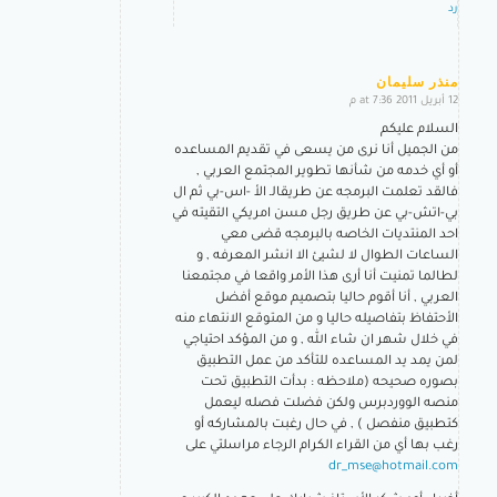
رد
منذر سليمان
12 أبريل 2011 at 7:36 م
says:
السلام عليكم
من الجميل أنا نرى من يسعى في تقديم المساعده
أو أي خدمه من شأنها تطوير المجتمع العربي ,
فالقد تعلمت البرمجه عن طريقالـ الأ -اس-بي ثم ال
بي-اتش-بي عن طريق رجل مسن امريكي التقيته في
احد المنتديات الخاصه بالبرمجه قضى معي
الساعات الطوال لا لشيئ الا انشر المعرفه , و
لطالما تمنيت أنا أرى هذا الأمر واقعا في مجتمعنا
العربي , أنا أقوم حاليا بتصميم موقع أفضل
الأحتفاظ بتفاصيله حاليا و من المتوقع الانتهاء منه
في خلال شهر ان شاء الله , و من المؤكد احتياجي
لمن يمد يد المساعده للتأكد من عمل التطبيق
بصوره صحيحه (ملاحظه : بدأت التطبيق تحت
منصه الووردبرس ولكن فضلت فصله ليعمل
كتطبيق منفصل ) , في حال رغبت بالمشاركه أو
رغب بها أي من القراء الكرام الرجاء مراسلتي على
dr_mse@hotmail.com