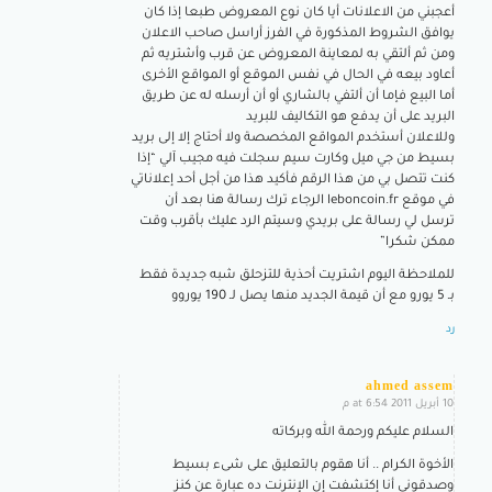
أعجبني من الاعلانات أيا كان نوع المعروض طبعا إذا كان
يوافق الشروط المذكورة في الفرز أراسل صاحب الاعلان
ومن ثم ألتقي به لمعاينة المعروض عن قرب وأشتريه ثم
أعاود بيعه في الحال في نفس الموقع أو المواقع الأخرى
أما البيع فإما أن ألتفي بالشاري أو أن أرسله له عن طريق
البريد على أن يدفع هو التكاليف للبريد
وللاعلان أستخدم المواقع المخصصة ولا أحتاج إلا إلى بريد
بسيط من جي ميل وكارت سيم سجلت فيه مجيب آلي “إذا
كنت تتصل بي من هذا الرقم فأكيد هذا من أجل أحد إعلاناتي
في موقع leboncoin.fr الرجاء ترك رسالة هنا بعد أن
ترسل لي رسالة على بريدي وسيتم الرد عليك بأقرب وقت
ممكن شكرا”
للملاحظة اليوم اشتريت أحذية للتزحلق شبه جديدة فقط
بـ 5 يورو مع أن قيمة الجديد منها يصل لـ 190 يوروو
رد
ahmed assem
10 أبريل 2011 at 6:54 م
says:
السلام عليكم ورحمة الله وبركاته
الأخوة الكرام .. أنا هقوم بالتعليق على شىء بسيط
وصدقونى أنا إكتشفت إن الإنترنت ده عبارة عن كنز