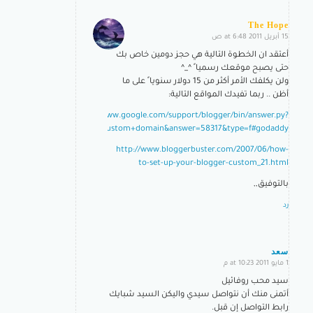
The Hope
15 أبريل 2011 at 6:48 ص
says:
أعتقد ان الخطوة التالية هي حجز دومين خاص بك
حتى يصبح موقعك رسميا ً ^_^
ولن يكلفك الأمر أكثر من 15 دولار سنويا ً على ما
أظن .. ربما تفيدك المواقع التالية:
http://www.google.com/support/blogger/bin/answer.py?
hl=en&query=custom+domain&answer=58317&type=f#godaddy
http://www.bloggerbuster.com/2007/06/how-
to-set-up-your-blogger-custom_21.html
بالتوفيق,,
رد
سعد
1 مايو 2011 at 10:23 م
says:
سيد محب روفائيل
أتمنى منك أن نتواصل سيدي واليكن السيد شبايك
رابط التواصل إن قبل.