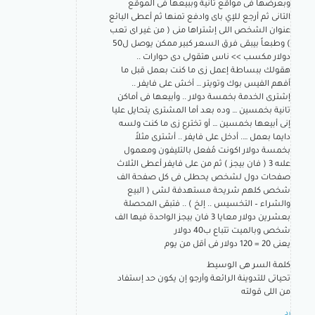
وبعرضها فى مواقع تانية وببيعها فى الموقع
التانى ثم أرجع للإي باى وادفع تمنها ثم أعطى البائع
عنوان الشخص اللى إشتراها منى ( من غير اى تعب
) وطبعاً بيبقى فرق السعر كبير ممكن يوصل ل50
دولار مكسب >> ناس هتقولى دى حوارات ..
هقولك ببساطة إعمل زى ما كنت بعمل قبل ما
أفهم الفيس بوك وتويتر … أخش على فايفر ..
إشترى الخدمة بخمسة دولار .. وأبيعها فى أماكن
تانية بخمسين … وده بعد أما المشترى يتحايل عليا
إنى أبيعها بخمسين … أو تخترع زى ما كنت ولسه
دايما بعمل …. أدخل على فايفر .. أشترى مثلاً
بخمسة دولار اكونت مُفعل بالتليفون ومعمول
علىه 3 ( فان بيجز ) ثم من على فايفر أعطى الثلاث
صفحات دول لشخص يحطلى فى كل صفحة الف
شخص كلهم شريحة مستهدفة لشى ( البيع
والشراء – التخسيس .. إلخ ) .. فتبقى المحصلة
بعشرين دولار معايا 3 فان بيجز الواحدة فيها الف
شخص وبالميت تتباع ب40 دولار
يعنى 20 = 120 دولار فى أقل من يوم
كلمة السر هى الوسيط
تحياتى للتدوينة الرائعة وأرجو إن يكون حد إستفاد
من اللى قولته
رد