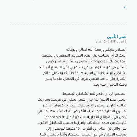
رد
عمر الأمين
9 أبريل 2011 at 10:46 م
says:
السلام عليكم ورحمة الله تعالى وبركاته
أشكرك أخ شبايك على هذه التدوينة الصغيرة والشيقة
ربما فكرتك المطروحة لا تعنيني بشكل مباشر كوني
أسكن في فرنسا وليس في بلد عربي لكن لا يمنع أن أكتب
نشاطي البسيط التي أمارسها فقط للتعرف على عالم
التجارة حتى لا أجد نفسي غريبا في المجال عندما يحين
وقت الدخول فيه بجد.
اسمحوا لي أن أقدم لكم نشاطي البسيط:
اسمي عمر الأمين من جزر القمر أسكن في فرنسا وما زلت
طالب أمارس بعض النشاطات التجارية كهواية لا أكثر
أما نوع التجارة فهو شراء الأغراض ثم إعادة بيعها كالتالي:
أدخل في المواقع التجارية الشعبية مثل leboncoin.fr
فأبحث عن جديد الاعلانات وأفرزها حسب المناطق الأقرب
مني والتي لن أحتاج إلى أكثر من 15 دقيقة للوصول إلى
صاحب الاعلان ثم أفرز حسب الأسعار وأبدأ بالتجول فما