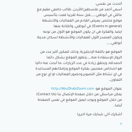
أتحدث عن نفسي:
أسمي أحمد من فلسطين/الأردن, طالب جامعي مقيم مع
عائلتي في أبوظبي,,,,,,قبل سنة تقريبا قمت بتأسيس
موقع مختص يعرض القادم من الفعاليات والأنشطة
(Events in general) في أبوظبي, والكتابة عنها
ايضا..والفكرة هي ان يكون الموقع هو الأول من نوعه
ويكون المصدر الأول للفعاليات والأنشظة لسكان مدينة
أبوظبي,,,,,
الموقع هو باللغة الإنجليزية, وذلك لتمكين أكبر عدد من
الزوار للإستفادة منه,,,,,يتطور الموقع بشكل دائما
الحمدلله, ويحقق زيادة في عدد الزيارات…ما أبحث عنه حاليا
هو اشخاص معجبين بفكرة الموقع وبإمكانهم المساعدة
في اي نشاط مثل التصوير وحضور الفعاليات او اي نوع من
التعاون…
عنوان الموقع هو:
http://AbuDhabiZoom.com
يمكن مراستلي من خلال صفحة الإتصال بنا (Contact Us)
من خلال الموقع ويوجد ايميل الموقع في نفس الصفحة
أيضا…
أشكرك أخي شبايك مرة اخرى!
رد