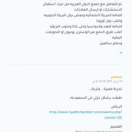
تم التعامل مع جميع الدول العربيه من حيث استقبال
الاستشارات او ارسال العلاجات
اضافه لامريكا الشماليه وبعض دول امريكا الجنوبيه
واغلب دول اوروبا
اضافه للهند واندونسيا وحتى غانا وجنوب افريقيا
اغلب طرق الدفع عبر الوسترن يونيون او التحويلات
البنكيه
ودمتم سالمين
رد
مبتسم
9 أبريل 2011 at 10:19 م
says:
تجربة مميزة .. وثرية،،،
طبقت بشكل جزئي في السعودية،،
الرياض
http://www.riyadhchamber.com/viewme.php?
comid=125
القصيم