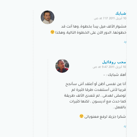
شبايك
10 أبريل 2011 at 7:17 ص
says:
مشوار الألف ميل يبدأ بخطوة، وها أنت قد
خطوتها، الدور الآن على الخطوة التالية، وهكذا
رد
محب روفائيل
10 أبريل 2011 at 9:47 ص
says:
أهلا شبايك : –
أنا عن نفسى أظن أو أعتقد أننى سأنجح
قريبا لأننى أستنفدت طرقا كثيرة لم
توصلنى لهدفى ، لم تتعدى الألف طريقة
كما حدث مع أديسون ، لكنها كثيرات
بالفعل .
شكرا جزيلا لرفع معنوياتى
رد