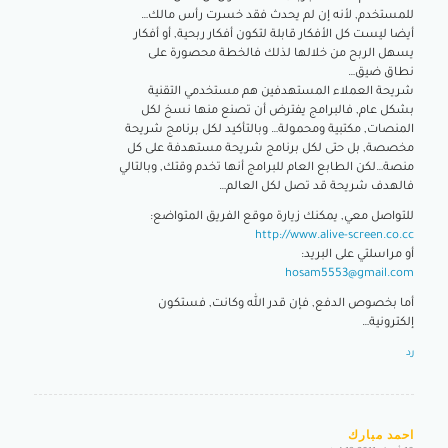
للمستخدم, لأنه إن لم يحدث فقد خسرت رأس مالك…
أيضا ليست كل الأفكار قابلة لتكون أفكار ربحية, أو أفكار
يسهل الربح من خلالها لذلك فالخطة محصورة على
نطاق ضيق…
شريحة العملاء المستهدفين هم مستخدمي التقنية
بشكل عام, فالبرامج يفترض أن تصنع منها نسخ لكل
المنصات, مكتبية ومحمولة… وبالتأكيد لكل برنامج شريحة
مخصصة, بل حتى لكل برنامج شريحة مستهدفة على كل
منصة…لكن الطابع العام للبرامج أنها تخدم وقتك, وبالتالي
فالهدف شريحة قد تصل لكل العالم…
للتواصل معي, يمكنك زيارة موقع الفريق المتواضع:
http://www.alive-screen.co.cc
أو مراسلتي على البريد:
hosam5553@gmail.com
أما بخصوص الدفع, فإن قدر الله وكانت, فستكون
إلكترونية…
رد
احمد مبارك