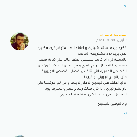
رد
ahmed hassan
9 أبريل 2011 at 11:04 م
says:
فكره جيده استاذ شبايك و اعتقد انها ستوفر فرصه كبيره
لمن يريد بدء مشاريعه الخاصه
بالنسبه لي : انا كاتب قصصي اعكف حاليا علي كتابه قصه
صغيرره للاطفال بروح المرح و في نفس الوقت تكون من
القصص المميزه التي تنافس افضل القصص الاوروبية
مثل راتوتاي او ويني او غيرها …
حاليا اعكف علي تجميع الافكار لاجلها و من ثم اعرضها علي
دار نشر كبري , اذا كان هناك رسام مميز و محترف يود
التعامل معي و مشاركتي فيها فهذا يسرني ..
و بالتوفيق للجميع
رد