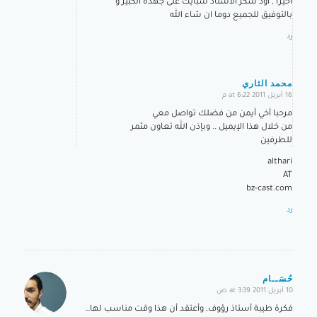
أخيرا , أود شكر الأستاذ شبايك على جهده الكبير و
بالتوفيق للجميع دوما ان شاء الله
رد
محمد الثاري
16 أبريل 2011 at 6:22 م
says:
مرحبا أخي أيمن من فضلك تواصل معي
من خلال هذا الإيميل .. وبإذن الله تعاون مثمر
للطرفين
althari
AT
bz-cast.com
رد
حُسَــام
10 أبريل 2011 at 3:39 ص
says:
فكرة طيبة أستاذ رؤوف, وأعتقد أن هذا وقت مناسب لها…