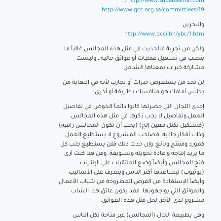
http://www.shbabaamal.com/
http://www.qcc.org.sa/committiees/19
والبحرين
http://www.bcci.bh/ybc/1.htm
ولكن من تجربة فالحديث في مثل هذه المجالس غالبآ ما
ينصب في تسهيل عمليات أو عوائق حاليه،، وليست
مشاركة خبرات بمعناها الشامل.
لن تجد من يستعرض خبرات أو تجارب لأنه في النهاية من
يجلس أمامك هو منافسك بطريقة أو أخرى!
إحدى اللجان التي حضرتها كانوا دائمآ الخوض في تفاصيل
العمل وتفاصيل لا يجب ذكرها في مثل هذه المجالس.
(كتشكيل تكتل معين إلخ) (يجب أن تكون المجالس راقيه)
وذات أفكار جاذبه. فصاحب المشروع لا يستطيع العمل
كمورد ومنتتج وبائع. وإن حدث ذلك فلن يستطيع جلب كل
ما يريد إنتاجه وإعادة تحويله وتسويقة. ومن هنا كنت أرى
فتح المجالس وأيضآ وضع الملتقيات على الإنترنت
(يوتيوب) ليشاهدها أكثر الناس ويتعرف على الأساليب
وأيضآ الإستفادة من الفرص المطروحة من شباب الأعمال
والعوائق التي يواجهونها. فقد يكون عائق هذا الشاب
مشروع لدى الآخر. لحل مثل هذه العوائق.
وهي بطبيعة الحال (المجالس) غير متاحة لكل الناس