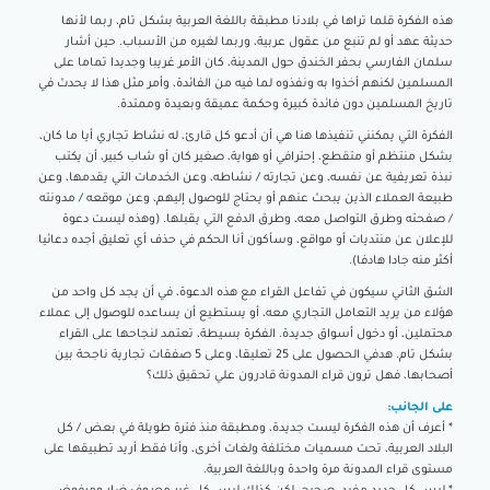
هذه الفكرة قلما تراها في بلادنا مطبقة باللغة العربية بشكل تام، ربما لأنها
حديثة عهد أو لم تنبع من عقول عربية، وربما لغيره من الأسباب. حين أشار
سلمان الفارسي بحفر الخندق حول المدينة، كان الأمر غريبا وجديدا تماما على
المسلمين لكنهم أخذوا به ونفذوه لما فيه من الفائدة، وأمر مثل هذا لا يحدث في
تاريخ المسلمين دون فائدة كبيرة وحكمة عميقة وبعيدة وممتدة.
الفكرة التي يمكنني تنفيذها هنا هي أن أدعو كل قارئ، له نشاط تجاري أيا ما كان،
بشكل منتظم أو متقطع، إحترافي أو هواية، صغير كان أو شاب كبير، أن يكتب
نبذة تعريفية عن نفسه، وعن تجارته / نشاطه، وعن الخدمات التي يقدمها، وعن
طبيعة العملاء الذين يبحث عنهم أو يحتاج للوصول إليهم، وعن موقعه / مدونته
/ صفحته وطرق التواصل معه، وطرق الدفع التي يقبلها. (وهذه ليست دعوة
للإعلان عن منتديات أو مواقع، وسأكون أنا الحكم في حذف أي تعليق أجده دعائيا
أكثر منه جادا هادفا).
الشق الثاني سيكون في تفاعل القراء مع هذه الدعوة، في أن يجد كل واحد من
هؤلاء من يريد التعامل التجاري معه، أو يستطيع أن يساعده للوصول إلى عملاء
محتملين، أو دخول أسواق جديدة. الفكرة بسيطة، تعتمد لنجاحها على القراء
بشكل تام. هدفي الحصول على 25 تعليقا، وعلى 5 صفقات تجارية ناجحة بين
أصحابها، فهل ترون قراء المدونة قادرون علي تحقيق ذلك؟
على الجانب:
* أعرف أن هذه الفكرة ليست جديدة، ومطبقة منذ فترة طويلة في بعض / كل
البلاد العربية، تحت مسميات مختلفة ولغات أخرى، وأنا فقط أريد تطبيقها على
مستوى قراء المدونة مرة واحدة وباللغة العربية.