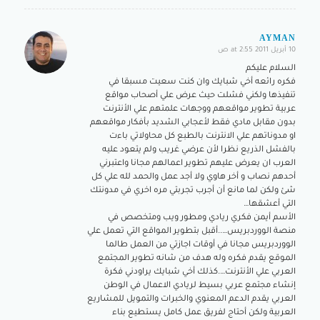
AYMAN
10 أبريل 2011 at 2:55 ص
says:
السلام عليكم
فكره رائعه أخي شبايك وان كنت سعيت مسبقا في
تنفيذها ولكني فشلت حيث عرض علي أصحاب مواقع
عربية تطوير مواقعهم ووجهات علمتهم علي الأنترنت
بدون مقابل مادي فقط لأعجابي الشديد بأفكار مواقعهم
او مدوناتهم علي الانترنت بالطبع كل محاولاتي باءت
بالفشل الذريع نظرا لأن عرضي غريب ولم يتعود عليه
العرب ان يعرض عليهم تطوير اعمالهم مجانا واعتبرني
أحدهم نصاب و أخر هاوي ولا أجد عمل والحمد لله علي كل
شئ ولكن لما مانع أن أجرب تجربتي مره اخري في مدونتك
التي أعشقها…
الأسم أيمن فكري ريادي ومطور ويب ومتخصص في
منصة الووردبريس…..أقبل بتطوير المواقع التي تعمل علي
الووردبريس مجانا في أوقات اجازتي من العمل طالما
الموقع يقدم فكره وله هدف من شانه تطوير المجتمع
العربي علي الأنترنت….كذلك أخي شبايك يراودني فكرة
إنشاء مجتمع عربي بسيط لريادي الاعمال في الوطن
العربي يقدم الدعم المعنوي والخبرات والتمويل للمشاريع
العربية ولكن أحتاج لفريق عمل كامل يستطيع بناء