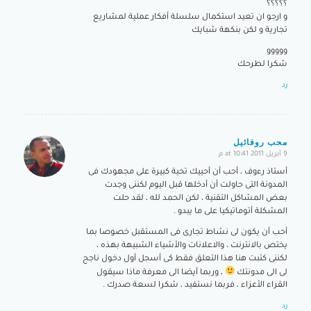
؟؟؟؟؟
و ارجو ان تعيد استكمال سلسلة أفكار عملية لمشاريع
تجارية و لكن بنكهة شبايك
ووووو
شكرا لطرحك
رد
محب روفائيل
9 أبريل 2011 at 10:41 م
says:
أستاذ رءوف ، أحب أن أحييك تحية كبيرة على مجهودك فى
المدونة التى حاولت أن أدخلها قبل اليوم لكننى وجدت
بعض المشاكل التقنية ، لكن الحمد لله ، لقد حلت
المشكلة أتوماتيكيا على ما يبدو .
أحب أن يكون لى نشاط تجارى فى المستقبل خصوصا بما
يختص بالانترنت ، والاعلانات والأشياء الشبيهة بهذه ،
لكننى كتبت هنا هذا التعلق فقط كى أسجل أول دخول ناجح
لى الى مدونتك
، وربما أيضا الى معرفة ماذا سيقول
القراء الأعزاء ، فربما نستفيد ، شكرا لسعة صدرك .
رد