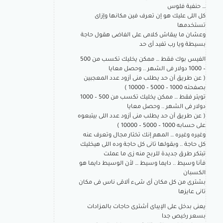
… حنفية فلوس
كل اللى عليك هو إن تعرف فين مكانها وإزاى
تستخدمها
وعشان ما يبقاش كلامى على الفاضى هقول حاجة
بسيطة ويا رب تفيد أى حد
الفيس بوك فقط … ممكن يخليك تكسب من 500
– 1000 دولار فى الشهر .. وحصل معايا
( عن طريق أن حد يطلب منى أزود عدد المعجبين
بصفحته 1000 – 5000 – 10000 )
تويتر فقط … ممكن يخليك تكسب من 500 – 1000
دولار فى الشهر .. وحصل معايا
( عن طريق أن حد يطلب منى أزود عدد اللى بيتبعوه
على حسابه 1000 – 5000 – 10000 )
وغيره وغيره … المهم إنك تختار مجال وتعرف عنه
كل حاجة .. وبقولها تانى كل حاجة وده اللى هيخليك
تبتكر طرق جديدة للربح منه زى ما عملت
فأنا وسيط .. دايما وسيط … لأن الوسيط دايما هو
الكسبان
بشترى من كل مكان أى شىء ألاقى ناس فى مكان
تانى عايزها
يعنى بدخل على الإيباى أشترى حاجات بالمزادات
بسعر رخيص جدا