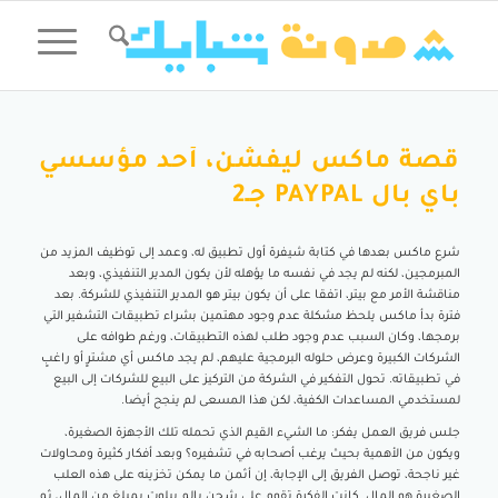
قصة ماكس ليفشن، أحد مؤسسي
باي بال PAYPAL جـ2
شرع ماكس بعدها في كتابة شيفرة أول تطبيق له، وعمد إلى توظيف المزيد من
المبرمجين، لكنه لم يجد في نفسه ما يؤهله لأن يكون المدير التنفيذي، وبعد
مناقشة الأمر مع بيتر، اتفقا على أن يكون بيتر هو المدير التنفيذي للشركة. بعد
فترة بدأ ماكس يلحظ مشكلة عدم وجود مهتمين بشراء تطبيقات التشفير التي
برمجها، وكان السبب عدم وجود طلب لهذه التطبيقات، ورغم طوافه على
الشركات الكبيرة وعرض حلوله البرمجية عليهم، لم يجد ماكس أي مشترٍ أو راغبٍ
في تطبيقاته. تحول التفكير في الشركة من التركيز على البيع للشركات إلى البيع
لمستخدمي المساعدات الكفية، لكن هذا المسعى لم ينجح أيضا.
جلس فريق العمل يفكر: ما الشيء القيم الذي تحمله تلك الأجهزة الصغيرة،
ويكون من الأهمية بحيث يرغب أصحابه في تشفيره؟ وبعد أفكار كثيرة ومحاولات
غير ناجحة، توصل الفريق إلى الإجابة، إن أثمن ما يمكن تخزينه على هذه العلب
الصغيرة هو المال. كانت الفكرة تقوم على شحن بالم بيلوت بمبلغ من المال، ثم