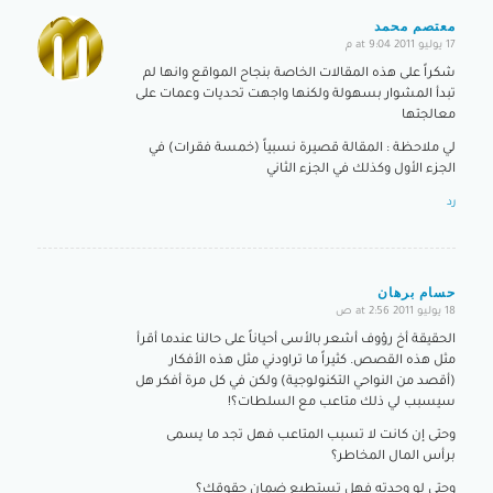
معتصم محمد
17 يوليو 2011 at 9:04 م
says:
شكراً على هذه المقالات الخاصة بنجاح المواقع وانها لم
تبدأ المشوار بسهولة ولكنها واجهت تحديات وعمات على
معالجتها
لي ملاحظة : المقالة قصيرة نسبياً (خمسة فقرات) في
الجزء الأول وكذلك في الجزء الثاني
رد
حسام برهان
18 يوليو 2011 at 2:56 ص
says:
الحقيقة أخ رؤوف أشعر بالأسى أحياناً على حالنا عندما أقرأ
مثل هذه القصص. كثيراً ما تراودني مثل هذه الأفكار
(أقصد من النواحي التكنولوجية) ولكن في كل مرة أفكر هل
سيسبب لي ذلك متاعب مع السلطات؟!
وحتى إن كانت لا تسبب المتاعب فهل تجد ما يسمى
برأس المال المخاطر؟
وحتى لو وجدته فهل تستطيع ضمان حقوقك؟