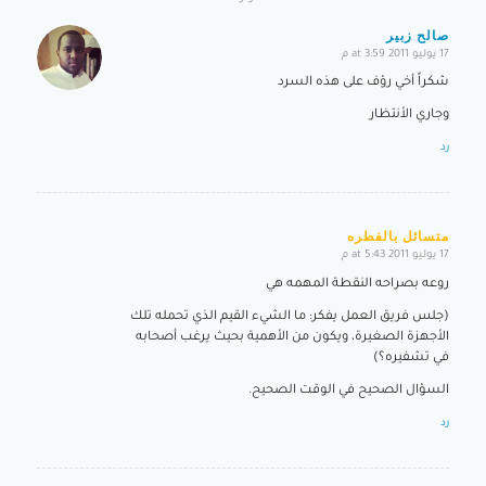
صالح زبير
17 يوليو 2011 at 3:59 م
says:
شكراً أخي رؤف على هذه السرد
وجاري الأنتظار
رد
متسائل بالفطره
17 يوليو 2011 at 5:43 م
says:
روعه بصراحه النقطة المهمه هي
(جلس فريق العمل يفكر: ما الشيء القيم الذي تحمله تلك
الأجهزة الصغيرة، ويكون من الأهمية بحيث يرغب أصحابه
في تشفيره؟)
السؤال الصحيح في الوقت الصحيح.
رد