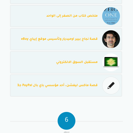
ملخص كتاب من الصفر إلى الواحد
قصة نجاح بيير اوميديار وتأسيس موقع إيباي eBay
مستقبل السوق الالكتروني
قصة ماكس ليفشن، أحد مؤسسي باي بال PayPal جـ3
6
ردود