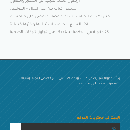
أربعون حكمة صينية في التحفيز والتفاؤل
ملخص كتاب فن جني المال – القواعد…
حين تهديك الحياة 17 سلطة قضائية تقضي على منافسك
أكثر السلع ربحا عند استيرادها وأكثرها خسارة
75 مقولة في الحكمة تساعدك على تجاوز الأوقات الصعبة
بدأت مدونة شبايك في 2005 وتخصصت في نشر قصص النجاح ومقالات
التسويق لصاحبها رءوف شبايك.
البحث في محتويات الموقع