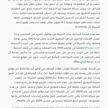
تذهب به إلى مطعم ما، وعوضا عن أن تدفع نقدا، تجعل جهاز بالم بيلوت
الخاص بك يرسل رسالة مشفرة عبر الأشعة تحت الحمراء بدفع ثمن الطعام،
ويخصم التطبيق من حسابك ويضيف إلى حساب المطعم! هذه الفكرة جاءت
بعد خمسة أشهر من تأسيس الشركة ومن العمل الشاق المتواصل، لكنها
كذلك جلبت لهم تمويلا قيمته 4.5 مليون دولار، (وهنا جاء وقت تغيير اسم
الشركة إلى Confinity).
بعد هذه النفحة السخية، بدأت الشركة في توظيف المزيد من العاملين، وبدأ
معدل العملاء الراغبين في هذا التطبيق الجديد يصل قرابة 300 عميل يوميا،
ومعها بدأت الشركة في توفير تطبيق مماثل تماما يعمل على انترنت (أسمته
Paypal.com
) أطلقته في نوفمبر 1999، وبدأ العملاء يرغبون في تنفيذ الخدمة
ذاتها من على انترنت بدلا من على متن المساعد الشخصي. بدأ ماكس يلاحظ أن
أغلب الراغبين في تنفيذ المعاملات المالية عبر انترنت يأتون من موقع مزادات
جديد اسمه إيباي eBay.
في البداية، رفضت الشركة طلبات هؤلاء العملاء في توفير الخدمة فقط عبر موقع
انترنت، لكن بعدما بلغ عدد هؤلاء أرقاما كبيرة جدا، بدأت الشركة في الإذعان للأمر
وبدأت تركز على هؤلاء، حتى أنه بنهاية عام 2000 توقفت الشركة عن تطوير
نسخة التطبيق العاملة على جهاز بالم وتحولت للتركيز فقط على المعاملات
المالية عبر انترنت، وقتها كان عملاء الموقع قرابة مليون ونصف عميل. في هذه
الأثناء من عام 2000، كان على الشركة اتخاذ قرار مؤلم بشكل نسبي، الاندماج
مع شركة x.com والتي كانت المنافس الأول والكبير للخدمات المالية التي كانوا
يقدمونها، (ليصبح اسم الشركة رسميا في مارس 2000 باي بال PayPal).
تزامن مع هذا الاندماج انشغال بيتر ثيل واضطراره لترك مهمته كمدير تنفيذي