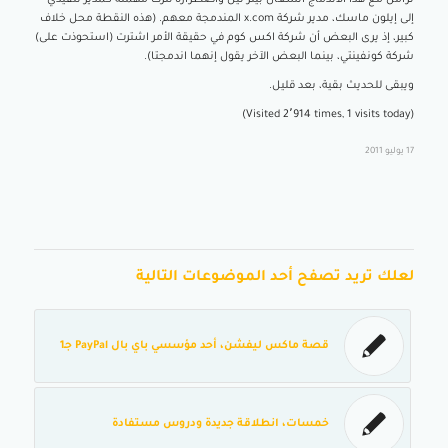
إلى إيلون ماسك، مدير شركة x.com المندمجة معهم. (هذه النقطة محل خلاف
كبير، إذ يرى البعض أن شركة اكس كوم في حقيقة الأمر اشترت (استحوذت على)
شركة كونفينتي، بينما البعض الآخر يقول إنهما اندمجتا).
ويبقى للحديث بقية، بعد قليل.
(Visited 2٬914 times, 1 visits today)
17 يوليو 2011
لعلك تريد تصفح أحد الموضوعات التالية
قصة ماكس ليفشن، أحد مؤسسي باي بال PayPal جـ1
خمسات، انطلاقة جديدة ودروس مستفادة