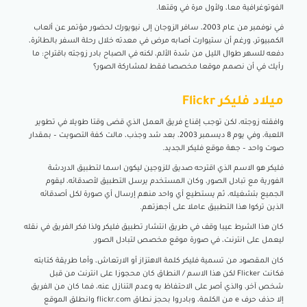
الفوتوغرافية معا، ولأول مرة في وقتها.
في نوفمبر من عام 2003، سافر الزوجان إلى نيويورك لحضور مؤتمر عن ألعاب
الكمبيوتر، ورغم أن ستيوارت أصابه مرض في معدته خلال رحلة السفر بالطائرة،
دفعه للسهر طوال الليل من شدة الألم، لكنه في الصباح بادر زوجته باقتراح: ما
رأيك في أن نصمم موقعا مخصصا فقط لمشاركة الصور؟
ميلاد فليكر Flickr
وافقته زوجته، لكن توجب إقناع فريق العمل الذي قضى وقتا طويلا في تطوير
اللعبة، وفي يوم 8 ديسمبر 2003، بعد شد وجذب، مالت كفة التصويت – بمقدار
صوت واحد – جهة موقع فليكر الجديد.
فليكر هو الاسم الذي اقترحه صديق للزوجين ليكون اسما لتطبيق الدردشة
الفورية مع تبادل الصور، وكان المستخدم يرسل التطبيق لأصدقائه، ليقوم
الجميع بتشغيله، ثم يستطيع أي واحد منهم إرسال أي صورة لكل أصدقائه
الذين تركوا هذا التطبيق عاملا على أجهزتهم.
كان هذا الشرط عيبا وقف في طريق انتشار تطبيق فليكر ولذا فكر الفريق في نقله
ليعمل على انترنت، في صورة موقع مخصص لتبادل الصور.
كان المقصود من تسمية فليكر كلمة الاهتزاز أو الارتعاش، وأما طريقة كتابته
فكانت Flicker لكن هذا الاسم / النطاق كان محجوزا على انترنت من قبل
شخص آخر، والذي أصر على الاحتفاظ به وعدم التنازل عنه، فما كان من الفريق
إلا حذف حرف e من الكلمة، وبادروا بحجز نطاق flickr.com وانطلق الموقع