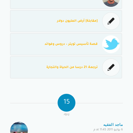
[مقابلة] أرض المليون دولار
قصة تأسيس تويتر – دروس وفوائد
ترجمة: 21 درسا من الحياة والتجارة
15
ردود
ماجد الفقيه
6 يوليو 2011 at 11:45 م
says: