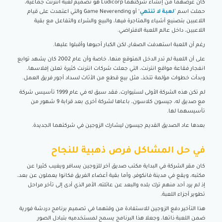
كان غرضهما من إنشاء شركتهما Ludicorp هو تصميم لعبة انترنت جماعية،
حملت اسم ’
لعبة لا تنتهي
‘ أو Game Neverending والتي اعتمدت على قيام
اللاعبين بتصنيع أشياء والمتاجرة فيها، والبيع والشراء والتفاعل مع بقية
اللاعبين، داخل عالم اللعبة الافتراضي.
رغم أن اللعبة استهدفت الصغار، لكن الكبار أحبوها وأقبلوا عليها.
على أن اللعبة لم تدر الدخل المتوقع منها، خاصة وأن عام 2002 كان يشهد توابع
انفجار فقاعة مواقع انترنت، التي جعلت شركات انترنت كثيرة تعلن إفلاسها،
وبدأت خطوات مؤلمة تتخذ، مثل بيع قطع من الأثاث لسداد أجور فريق العمل.
لم تكن هذه الشركة الأولى لستيوارت، فقد سبق له في عام 1999 تأسيس شركة
مع صديق له، جيسون كلاسون، باعاها لشركة أخرى بعد قرابة 9 شهور من
تأسيسهما لها.
بعدها عاد الصديق القديم جيسون ليشارك الزوجين في شركتهما الجديدة.
في حل المشاكل فرص ذهبية للنجاح
كان مقر الشركة في البداية مكتب صديق آخر للزوجين يسافر ويغيب كثيرا عن
مكتبه، ويقع في مدينة فانكوفر، وأما بقية أعضاء الفريق فكانوا يعملون عن بعد،
إذ لم يرد أحد منهم ترك بلده والبعد عن عائلته، الأمر الذي أدى إلى تأخر مراحل
تطوير أجزاء اللعبة.
هذا التأخير دفع الزوجين للاستفادة من وقتهما في تصميم برنامج دردشة فورية
ضمن اللعبة ذاتها، وجعلا هذا البرنامج يسمح لمستخدميه بتبادل الصور