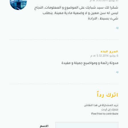
21 يوليو 2011 at 5:53 م
says:
شكرا لك سيد شبايك على الموضوع و المعلومات, النجاح
ليس له سن معين و لا وضعية مادية معينة, ينطلب
شيء بسيط : الارادة
رد
عمرو عبده
6 يوليو 2014 at 5:32 م
says:
مدوتة رائعة و ومواضيع جميلة و مفيدة
رد
اترك رداً
تريد المشاركة في هذا النقاش
شارك إن أردت
Feel free to contribute!
الاسم