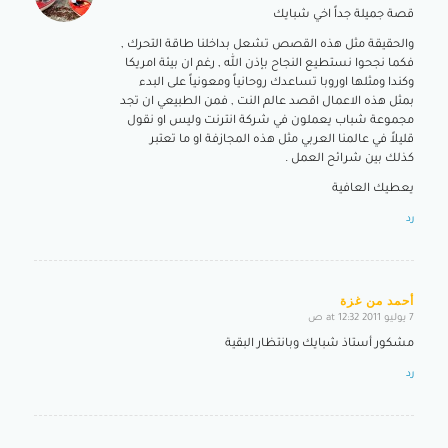
قصة جميلة جداً اخي شبايك
والحقيقة مثل هذه القصص تشعل بداخلنا طاقة التحرك ,
فكما نجحوا نستطيع النجاح بإذن الله , رغم ان بيئة امريكا
وكندا ومثلها اوروبا تساعدك روحانياً ومعونياً على البدء
بمثل هذه الاعمال اقصد عالم النت , فمن الطبيعي ان تجد
مجموعة شباب يعملون في شركة انترنت وليس او نقول
قليلاً في عالمنا العربي مثل هذه المجازفة او ما تعتبر
كذلك بين شرائح العمل .
يعطيك العافية
رد
أحمد من غزة
7 يوليو 2011 at 12:32 ص
says:
مشكور أستاذ شبايك وبانتظار البقية
رد