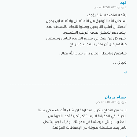
فهد
7 يوليو 2011 at 12:58 ص
says:
رائعه القصه استاذ رؤوف
سبحان الله التوفيق من الله تعالى ولاتعلم أين يكون
ألاحظ أن أغلب الناجحين وصلوا للنجاح بالصدفه بعد
اجتهادهم لتحقيق هدف آخر غير المقصود
احترم كل من يفكر في تقديم الفائده للناس وتسهيل
حياتهم قبل أن يفكر بالعوائد والارباح
متابعين وبانتظار الجزء 2 ان شاء الله تعالى
تحياتي . .
رد
حسام برهان
7 يوليو 2011 at 2:18 ص
says:
لا بد من النجاح بتكرار المحاولة إن شاء الله. هذه هي سنة
الحياة. في الحقيقة لا زلت أذكر تجربة أحد الأخوة من
المغرب -والتي عرضتها في مدونتك- وكيف نجح بشكل
باهر بعد سلسلة طويلة من الإخفاقات المؤلمة.