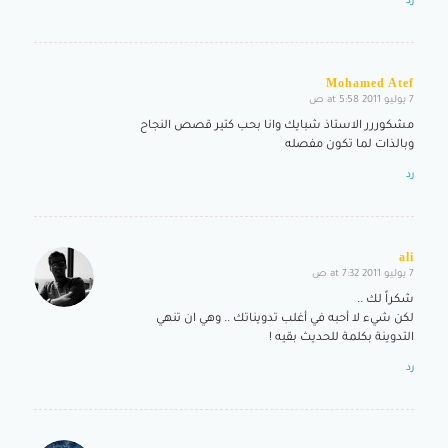
رد
Mohamed Atef
7 يوليو 2011 at 5:58 ص
says:
مشكوررر الاستاذ شبايك وانا بحب كتير قصص النجاح
وبالذات لما تكون مفصله
رد
ali
7 يوليو 2011 at 7:32 ص
says:
شكراً لك ..
لكن شيء لا أحبه في أغلب تدويناتك .. وهي ان تنهي
التدوينة بكلمة للحديث بقيه !
رد