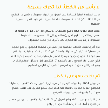
لا بأس من الخطأ، لذا تحرك بسرعة
كانت العقيدة الإدارة السائدة لدى الفريق هي تحرك بسرعة، لا بأس من الوقوع
في الأخطاء، لكن انتبه لها سريعا، عالجها سريعا، ثم عاود التحرك السريع
بسرعة!
كذلك ابتكر الفريق فكرة وضع تصنيفات / وسوم Tags لكل صورة يرفعها كل
عضو، وبذلك يستطيع الكل رؤية الصور التي تقع ضمن هذه التصنيفات
بسهولة، ورغم بساطة الفكرة، لكن تأثيرها كان ممتد المفعول.
مرة أخرى لعبت الأحداث العالمية دورا صب في مصلحة الموقع، إذ وقع انفجار
في سفارة أستراليا في جاكرتا، وتصادف أن ثلاثة من أعضاء فليكر كانوا بالقرب
من موقع التفجير وصوروه ورفعوا الصور على فليكر ضمن تصنيف جاكرتا، الأمر
الذي جعل زوار الموقع يرون بأعينهم آثار التفجير، قبل وسائل الإعلام الأخرى،
وهو الأمر الذي جعل شهرة الموقع تنتشر مثل النار في الهشيم.
ثم دخلت ياهو على الخط…
في يونيو 2004، بدأ موقع فليكر يدخل في طور النضوج، وبدأت تظهر عليه أمارات
المواقع القوية الجديرة بالانتباه لها، الأمر الذي شجع الفريق على طلب اجتماع
مع شركة ياهوو أملا في تمويلها للموقع.
كان الاجتماع مريعا، فقد وقع الفريق في أخطاء كثيرة، وظهر عيب برمجي خطير
في الموقع أثناء استعراضه أمام موظفي ياهو.