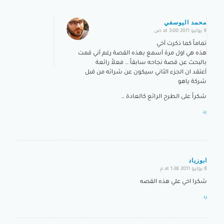
محمد اليوسفي
9 يوليو 2011 at 3:00 ص
says:
تماماً كما ذكرت أخي
هذه هي اول مرة أسمع بهذه القصة رغم أني قمت
بالبحث عن قصة نجاحه سابقاً … فعلاً رائعة
أعتقد ان الجزء الثاني سيكون عن شرائه من قبل
شركة ياهو
شكراً على الطرح الرائع كالعادة …
رد
ابوزياد
8 يوليو 2011 at 1:38 م
says:
شكرا اخي علي هذه القصه
رد