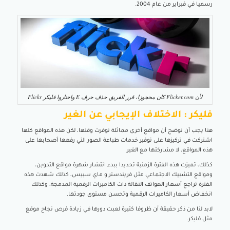
رسميا في فبراير من عام 2004.
لأن Flicker.com كان محجوزا، قرر الفريق حذف حرف E واختاروا فليكر Flickr
فليكر : الاختلاف الإيجابي عن الغير
هنا يجب أن نوضح أن مواقع أخرى مماثلة توفرت وقتها، لكن هذه المواقع كلها
اشتركت في تركيزها على توفير خدمات طباعة الصور التي رفعها أصحابها على
هذه المواقع، لا مشاركتها مع الغير.
كذلك، تميزت هذه الفترة الزمنية تحديدا ببدء انتشار شهرة مواقع التدوين،
ومواقع التشبيك الاجتماعي مثل فريندستر و ماي سبيس، كذلك شهدت هذه
الفترة تراجع أسعار الهواتف النقالة ذات الكاميرات الرقمية المدمجة، وكذلك
انخفاض أسعار الكاميرات الرقمية وتحسن مستوى جودتها.
لابد لنا من ذكر حقيقة أن ظروفا كثيرة لعبت دورها في زيادة فرص نجاح موقع
مثل فليكر.