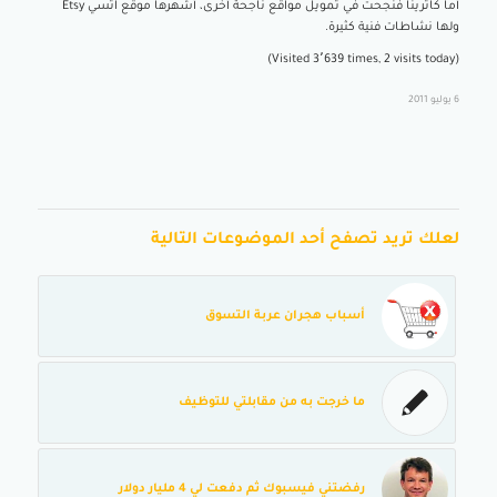
أما كاترينا فنجحت في تمويل مواقع ناجحة أخرى، أشهرها موقع اتسي Etsy
ولها نشاطات فنية كثيرة.
(Visited 3٬639 times, 2 visits today)
6 يوليو 2011
لعلك تريد تصفح أحد الموضوعات التالية
أسباب هجران عربة التسوق
ما خرجت به من مقابلتي للتوظيف
رفضتني فيسبوك ثم دفعت لي 4 مليار دولار