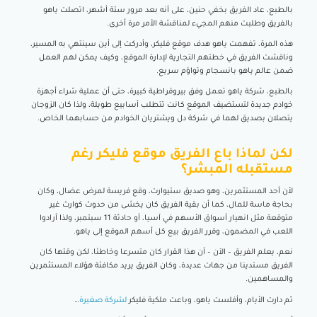
بالطبع، عاد الفريق بخفي حنين، على أنه بعد مرور ستة أشهر، اتصلت ياهو
بالفريق وطلبت منهم المجيء لمناقشة الأمر مرة أخرى.
هذه المرة، تفهمت ياهو هدف موقع فليكر، وأدركت إلى أين سينتهي به المسير،
وناقشت الفريق في خطتهم التجارية لإدارة الموقع، وكيف يمكن لهم العمل
ضمن عالم ياهو بانسجام وتواؤم سريع.
بالطبع، شركة ياهو تعمل وفق بيروقراطية كبيرة، حتى أن عملية شراء أجهزة
خوادم جديدة لتستضيف الموقع كانت تتطلب أسابيع طويلة، ولذا كان الزوجان
يتصلان بصديق لهما في شركة دل ويشتريان الخوادم من حسابهما الخاص.
لكن لماذا باع الفريق موقع فليكر رغم
مستقبله المبشر؟
لأن أحد المستثمرين، وهو صديق ستيوارت، وقع فريسة لمرض عضال، وكان
بحاجة ماسة للمال، كما أن بقية الفريق كان يخشى من حدوث كوارث غير
متوقعة مثل انهيار أسواق الأسهم في آسيا، أو حادثة 11 سبتمبر، ولذا أرادوا
اللعب في المضمون، وقرر الفريق بيع كل أسهم الموقع إلى ياهو.
نعم، يعلم الفريق – الآن – أن هذا القرار كان متسرعا وخاطئا، لكن وقتها كان
الفريق مستدينا من جهات عديدة، وكان الفريق يريد مكافئة هؤلاء المستثمرين
والمساهمين.
ثم دارت الأيام، وأفلست ياهو، وباعت ملكية فليكر
لشركة صغيرة
…