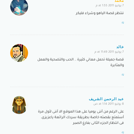
محمد
7 يوليو 2011 at 1:55 م
says:
ننتظر قصة الياهو وشراء فليكر
رد
خالد
7 يوليو 2011 at 11:49 م
says:
قصة جميلة تحمل معاني كثيرة .. الحب والتضحية والعمل
والمثابرة
رد
عبد الرحمن الشريف
8 يوليو 2011 at 1:14 ص
says:
على الرغم من أننى يوميا على هذا الموقع الا أننى لأول مرة
أستمتع بقصته خاصة بطريقة سردك الرائعة ياعزيزى.
فى انتظار الجزء الثانى بفارغ الصبر
رد