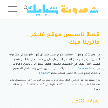
قصة تأسيس موقع فليكر –
كاترينا فيك
في عام 2002، وقبل أن يسألها الزواج، طلب منها أن تكون شريكته في مغامرته
التجارية الجديدة، وما أن انقضى أسبوعان على زواجهما، حتى عادا من شهر
العسل ليبدآ العمل في شركتهما الجديدة، إنهما ستيوارت باترفلاي و كاترينا
فيك
Caterina Fake
، مصمما مواقع انترنت الذين انتهى بهما المآل لتصميم
وإطلاق موقع مشاركة الصور الشهير فليكر
Flickr.com
.
كان ستيوارت من قاطني كندا، بينما كاترينا من ساكني سان فرانسيسكو، لكن
بعد اشتعال نار الحب بينهما، انتقلت كاترينا إلى فانكوفر الكندية لتكون بجانب
زوجها.
لعبة لا تنتهي