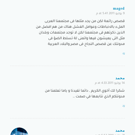
maged
9 يوليو 2011 at 5:41 م
says:
قصص رائعة لكن من يجد مثلها فى مجتمعنا العربى
الملء بالاحباطات وعوامل الفشل هناك من هم افضل من
الذين ذكرتهم فى مجتمعنا لكن لا توجد مجتمعات وبلدان
مثل التى يعيشون فيها واتمنى لة تسلط الضؤ فى
مدونتك عن قصص النجاح فى مصر والبلاد العربية
رد
محمد
14 يوليو 2011 at 4:33 م
says:
شكرا لك أخوي الكريم , دائما تفيدنا و ياما تعلمنا من
مدونتكم الذي نتابعها في صمت …
رد
محمد