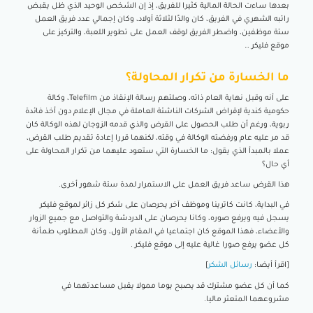
بعدها ساءت الحالة المالية كثيرا للفريق، إذ إن الشخص الوحيد الذي ظل يقبض
راتبه الشهري في الفريق، كان والدًا لثلاثة أولاد، وكان إجمالي عدد فريق العمل
ستة موظفين، واضطر الفريق لوقف العمل على تطوير اللعبة، والتركيز على
موقع فليكر …
ما الخسارة من تكرار المحاولة؟
على أنه وقبل نهاية العام ذاته، وصلتهم رسالة الإنقاذ من Telefilm، وكالة
حكومية كندية لإقراض الشركات الناشئة العاملة في مجال الإعلام دون أخذ فائدة
ربوية، ورغم أن طلب الحصول على القرض والذي قدمه الزوجان لهذه الوكالة كان
قد مر عليه عام ورفضته الوكالة في وقته، لكنهما قررا إعادة تقديم طلب القرض،
عملا بالمبدأ الذي يقول: ما الخسارة التي ستعود عليهما من تكرار المحاولة على
أي حال؟
هذا القرض ساعد فريق العمل على الاستمرار لمدة ستة شهور أخرى.
في البداية، كانت كاترينا وموظف آخر يحرصان على شكر كل زائر لموقع فليكر
يسجل فيه ويرفع صوره، وكانا يحرصان على الدردشة والتواصل مع جميع الزوار
والأعضاء، فهذا الموقع كان اجتماعيا في المقام الأول، وكان المطلوب طمأنة
كل عضو يرفع صورا غالية عليه إلى موقع فليكر .
[اقرأ أيضا:
رسائل الشكر
]
كما أن كل عضو مشترك قد يصبح يوما ممولا يقبل مساعدتهما في
مشروعهما المتعثر ماليا.