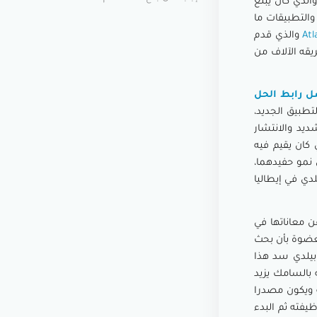
لذي كان يبلغ
ج والتطبيقات ما
Atl
والذي قدم
قه الآلاف من
سل رابط الحل
تطبيق الجديد،
ديد والانتشار
كان يقيم فيه
ل نمو حفيدهما،
لدي في إيطاليا
 العمل عن معاناتها في
لعضوة بأن بحث
 بيلدي سد هذا
ام لمشروعه بالسامك يزيد
بيعه ويكون مصدرا
يفته ثم البدء