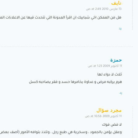
نايف
13 مارس 2010 at 2:49 ص
says:
هل من الممكن اخي شبابيك ان اقرأ المدونة التي تتحدث فيها عن الاعلانات ال
رد
حمزة
11 أكتوبر 2009 at 1:23 ص
says:
ثلاث لا دواء لها
هرم يركبه مرض و عداوة يخامرها حسد و فقر يصاحبه كسل
رد
مجرد سؤال
11 أكتوبر 2009 at 10:56 ص
says:
لا فض فوك
وعقل يؤمن بالجمود ، وسخرية هي طبع رجل ، وتلذذ بتوافه الأمور (أصف بعض 