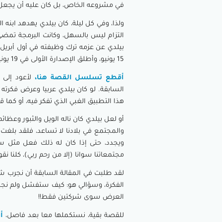
في مشروعه الخاص، بل كان عليه أن يجعل ا
ولذا، وفي كل ليلة، كان بيلدي يهدهد ابنه
التزام ليس بالسهل، وكانت البرمجة تمضي ع
بيلدي عن عزمه ترك وظيفته في أول أبريل، 
15 يونيو، وأطلق الإصدارة الأولى في 19 يونيو.
أقطع تسلسل القصة هنا،
لأعود إلى ع
السابقة. لو كان بيلدي عربيا وعرض فكرته 
هذا التطبيق الغبي الذي تفكر فيه، أو كما
أو لعل بيلدي كان ناله الويل والثبور وعظائ
والمجتمع في بلادنا لا تساعد، فلقد بلغت
ويجدد، حتى إذا كان له ذلك فعل مثل ساب
مجتمعاتنا سوانا (إلا من رحم ربي)، كلنا ن
لقد طلبت في المقالة السابقة أن نجرب شي
الفكرة، وسؤالي هو: كيف ستفشل ولم نجد 
العرض سوى شركتين فقط!!
للقصة بقية، نستكملها معا بعد فاصل،
أ