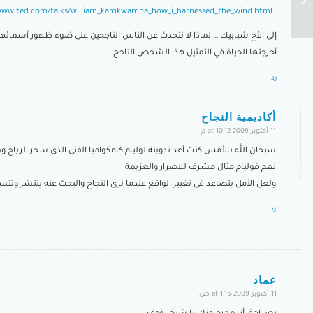
www.ted.com/talks/william_kamkwamba_how_i_harnessed_the_wind.html
..
إلى الأخ شبابيك … لماذا لا نتحدث عن الناس الناجحين على ضوء ظهور أسمائهم
أخرجتها الحياة في التمثيل هذا الشخص الناجح
رد
أكاديمية النجاح
11 أكتوبر 2009 at 10:12 م
says:
سبحان الله بالأمس كنت أعد تدوينة لوليام كامكوامبا الفتى الذى سخر الرياح 
نعم فوليام مثال مشرف للاصرار والعزيمة
ولعل الأمل يتصاعد فى تغيير الواقع عندما نرى النجاح والبحث عنه ينتشر وتتسار
رد
عماد
11 أكتوبر 2009 at 1:16 ص
says: