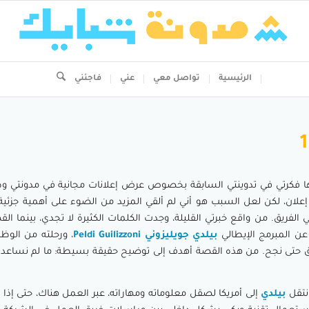
الرئيسية
تواصل معي
عني
فاجئني
ها فكرتي في تدوينتي السابقة بخصوص عرض إعلانات مجانية في مدونتي وط
إعلان، لكن لعل السبب هو أني لم ألقي المزيد من الضوء على أهمية جزئية 
لفريق. من واقع خبرتي القليلة، وجدت الكلمات الكثيرة لا تجدي، بينما ا
عن المبرمج الإيطالي
بيلدي جويليزوني Peldi Guilizzoni
، ورحلته من الوظي
ق حتى نجح. من هذه القصة أهدف إلى توضيح حقيقة بسيطة: ما لم نساعد 
انتقل
بيلدي
إلى أمريكا لصقل معلوماته ومهاراته، عبر العمل هناك، حتى إذا 