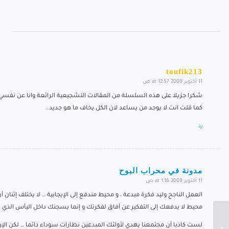
toufik213
11 أكتوبر 2009 at 12:57 ص
says:
شكرا جزيلا على هذه السلسلة من المقالات التشجيعية الرائعة وانا عن نفسي ع
كما قلت انت لا يوجد من يساعد لان الكل يخاف ما هو جديد .
رد
مدونة في محراب البوح
11 أكتوبر 2009 at 1:16 ص
says:
العمل الناجح وليد فكرة مبدعة ، و محيط مندفع إلى الإيجابية … لا يختلف إثنان 
محيط لا يدفعك إلى التفكير عن آفاق لفكرتك و إنما يسجنك داخل اليأس الذي 
لست كاذبا أن مجتمعنا يهدي لأولئك المبدعين نظارات سوداء دائما … لكن الإرا
قصة بالسامك – ج2