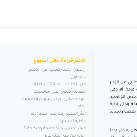
الأكثر قراءة خلال أسبوع
أربعون حكمة صينية في التحفيز
والتفاؤل
لبي من الزوار
حين تهديك الحياة 17 سلطة
هامة، ألا وهي
قضائية تقضي على منافسك
لقصص الواقعية
قوة حصان – حيلة تسويقية ضمنت
فة وحتى إدارة
نجاح…
بعضنا ونساند
أكثر السلع ربحا عند استيرادها
وأكثرها خسارة
كيف تعيش حياة هادفة ومبهجة ؟
كان يعمل يوما
إجابة من بلغ المئة عام