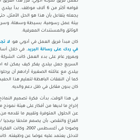
ضمن فريق شركة أدوبي، قرر هذا الفريق 
قوامه أكثر من 6 آلاف موظف.
يجعله يتفاءل بأن هذا هو الحل الأمثل، ح
بيئة عمل رسومية، بسيطة وسهلة، وسرعان
الوثائق والمستندات المعرفية.
كان مبدأ فريق العمل في أدوبي هو:
لا تج
في ردك على رسالة البريد
. في خلال أساب
وبمرور عام على بدء العمل كانت الشركة ك
السريع جعل بيلدي يفكر كيف يمكن له اس
بيلدي مع عائلته الصغيرة أرادهم أن يرحلوا
كما أن النفقات الباهظة لتعليم هذا الحفيد 
كان بدون مقابل في ظل دعم والديه.
إخراج ما لديها من أفكار على هيئة نموذج
عن الحلول المتوفرة وتقييم ما تقدمه من
وضوحا في أغسطس 7
للدخل يعتمد عليه عوضا عن وظيفته. كانت م