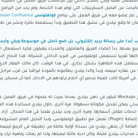
استعمال تقنية ويكي بشكل داخلي بين مراسلات فريق العمل في الشركة وا
 بدأ بيلدي بالبحث عن أفضل السكريبتات التي توفر هذه الخدمة، ولم يجد من البرام
تى عثر عضو معه في فريق العمل على برنامج
كونفلونس
assian Confluence
 ما وقع بيلدي في عشق هذا التطبيق وبدأ يستعمله بكثرة ونشر عن طري
ب أبدا على رسالة بريد إلكتروني، بل ضع الحل في موسوعة ويكي وأر
يع بعدها، بدأ أعضاء الفريق والعاملون والمدراء يتقبلون فكرة استعمال ال
لها تقريبا تستعمل كونفلونس في البريد الداخلي للشركة. هذا النجاح الش
تغلال هذه الظاهرة بشكل تجاري. في هذا الوقت، كان مالك العقار الذي 
 عن عقاره ليبيعه، وبدأ والدا بيلدي يطالبونه بالعودة ليراقبا عن قرب مراح
في أمريكا كانت كفيلة بتدمير أي أحلام تراودهم في الادخار، كما أن مسكن بي
في هذا الوقت، بدأت فكرة تصميم النماذج Mockups تتبلور في ذهن بيلدي، بعدما عبرت له عضوة في فريق
 مبدئي يمكن تعديل مكوناته بسهولة. مرة أخرى، حاول بيلدي مساعدة هذه ا
 خدمات مقابل أسعارها، ومرة أخرى وجد بيلدي نقصا في هذا المجال. أراد
الفراغ والنقص، بأن يصمم ملحقا برمجيا / إضافة (Plugin) تعمل مع تطبيق كونفلونس، وبدأ التخيل الع
200، وكانت الفكرة العامة أن ينتهي بيلدي من نسخة أولية عاملة من تطبيقه في الربيع لي
دخرات بيلدي قليلة، وكان لديه عائلة ليعيلها، ولذا لم يملك رفاهية ترك وظ