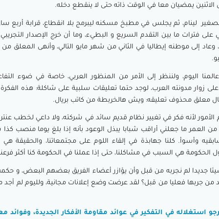
لاثنين يمضيان معا في الوقت ذاته حتى لا ينقطع دخله.
 الصغير لينام، ثم يجلس في مطبخ مسكنه ليبرمج بلا انقطاع، قرابة أربع ساع
لى فترات ما بين التقدم السريع و البطيء، وما أن خرج الإصدار التجريبي إل
وعاد إلى موطنه إيطاليا في الثاني من شهر مايو التالي، وأنهى المعلق من
المنا اليوم، ولننظر إلى الأمر من المنظور العربي، خاصة في ضوء التفا
على زوار مدونته العرب، لوجد حتما تعليقات سلبية على شاكلة: هذه الفكرة ل
 قال معلق محذوف تعليقه: ويش هالخربطة من كاتب بريال.
م الأمور لأنه فكر في تغيير نظام قديم سائد في شركته، ولا داعي لخطب عنتري
 من العمر ما جعلني أراقب شبابا يبذل الوعود بأنه إذا بلغ يوما منصب كذ
قيه وأسوأ. كلنا جهابذة في إلقاء اللوم على مجتمعاتنا، والحقيقة هي 
قول الحكومة هي السبب في مشاكلنا، حتى إذا عملنا في الحكومة كنا أكثر فرعنة
ئا جديدا لم نجربه من قبل وأن يؤازر أعضاء الفريق بعضهم البعض، و حكم
من جربها فعليا من قبل؟ لقد عرضت وضع إعلانات مجانية، ولليوم لم أجد
رجو استغلاله في التفكير في عوائد مقاومة الأفكار الجديدة، وفوائد مع