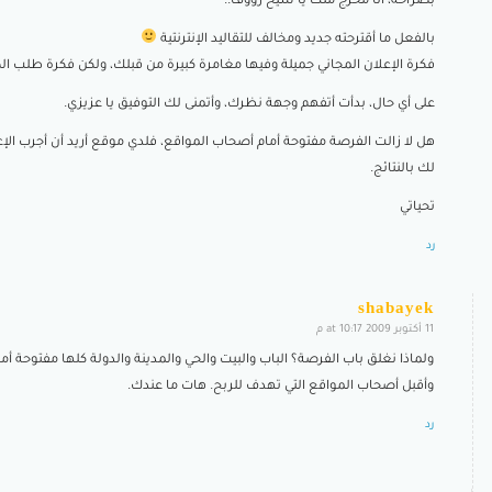
بصراحة، أنا محرج منك يا شيخ رؤوف..
بالفعل ما أقترحته جديد ومخالف للتقاليد الإنترنتية
فكرة الإعلان المجاني جميلة وفيها مغامرة كبيرة من قبلك، ولكن فكرة طلب ال
على أي حال، بدأت أتفهم وجهة نظرك، وأتمنى لك التوفيق يا عزيزي.
هل لا زالت الفرصة مفتوحة أمام أصحاب المواقع، فلدي موقع أريد أن أجرب ال
لك بالنتائج.
تحياتي
رد
shabayek
11 أكتوبر 2009 at 10:17 م
says:
ولماذا نغلق باب الفرصة؟ الباب والبيت والحي والمدينة والدولة كلها مفتوحة أم
وأقبل أصحاب المواقع التي تهدف للربح. هات ما عندك.
رد