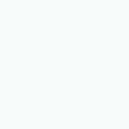
د ذيوع هذه القصة، تمكن داربي من سداد ديونه للمستثمرين في مشروعه، ل
المرة تعلم الدرس وكيف أنه توقف عن الحفر رغم أن الذهب كان على بعد 3 أقدا
ل بسرعة، أو قبل أن يحفر الأقدام الثلاثة. هذه المرة، ركز داربي على المجا
ن، وجمع ثروة لا بأس بها من هذا المجال.
ليأس
يخبرنا نابليون هيل بأنه أحصى أكثر من 500 ثري وغني وناجح، كلهم اشتركوا في أنهم حققوا نجاح
م على بعد خطوات قليلة من النقطة التي كادوا يعلنون فيها فشلهم واست
ال الحديث عن أهمية عدم الفشل وعدم الاستسلام بسرعة، لكني كذلك أري
 غامر وعادت مغامرته عليه بالفائدة. النجاح شرطه المغامرة، وهذا التاجر الذ
أمور حساباتها، ولا يعمد للعشوائية واتخاذ القرارات على غير هدى.
لخردة استغلاليين يستغلون خسارة الخاسرين ويشترون بضاعتهم بثمن بخس
 قد يخسر في الخردة، فالحياة لا تعرف الربح الأبدي، والأمر فيه الخسارة أو الر
ين، وفي هذا الأمر فائدة وإن قلت. انظر إلى الطرق التي تعج بسيارات مهجو
الافتراضي، هذه تبقى خسارة كبيرة حين لا تجد تاجر الخردة الذي يأخذها ويست