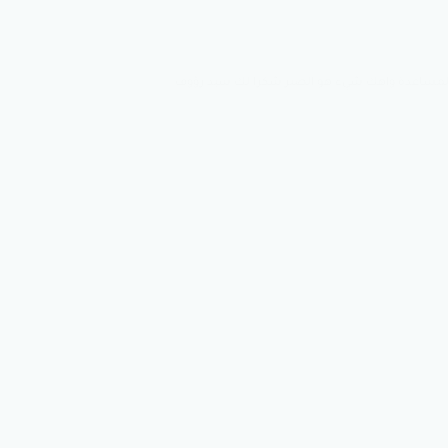
 بالمساعدة واهك شيء هو الصبر شكرا لك سيد رؤوف