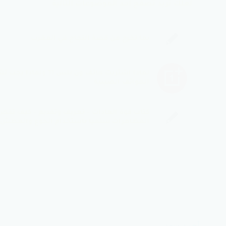
لعلك تريد تصفح أحد الموضوعات التالية
بما نخرج من قصة النجاح في المغرب
لماذا اشتريت هاتف ون بلس 11 ولماذ
الهواتف الصينية
كتاب قوة العادات – تعريف وتقديم – كيف تفض
المظاهرات سلميا باستخدام الجوع والعطش
أحمد سعد