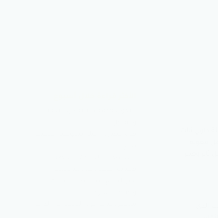
الأكثر قراءة خلال أسبوع
أربعون حكمة صينية في التحفيز
والتفاؤل
 داربي نالت
قوة حصان – حيلة تسويقية ضمنت
مل معوله
نجاح…
 ثابر وصبر
حين تهديك الحياة 17 سلطة
قضائية تقضي على منافسك
أكثر السلع ربحا عند استيرادها
وأكثرها خسارة
ملخص كتاب قوة التحكم في الذات
ب الذي