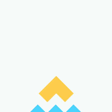
ة بالخبراء والعلماء لمحاولة تفسير الخسارة والفشل، وهو أمر نادر وعزيز في
همية كبيرة. حين تخسر أو تفشل، قد يتكون بحاجة ماسة للاستعانة بخبير لمح
ج منها إلى نجاح وأرباح.
اعرف ما ستقوله الآن، ستقول لي أن الذهب في أرضنا العربية على بعد 30 كيلوم
الصغيرة المتكررة تقطع بك المسافات الطوال، لكنك مخطئ يا صديقي 
طال فله نهاية، وإما أن ينتهي الطريق أو ينتهي مخزونك من الصبر.
 قصص مماثلة في عالمنا العربي لعلنا نشحن معنويات القراء.