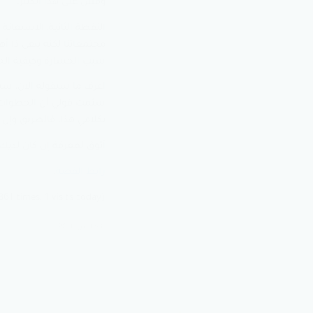
وقس على هذا الكثير.
النقطة الثانية، الاستعان
مجتمعاتنا لكنه يبقى ذا أ
سبب الخسارة وكيفية الخرو
سئمت قولي أن الخطوات 
بكلامي هذا، فالطريق وإن 
أتوق لمعرفة إن كان لديك
رابط القصة
.
(Visited 8٬361 times, 1 visits today)
8 مارس 2016
أسباب الفشل في الحياة