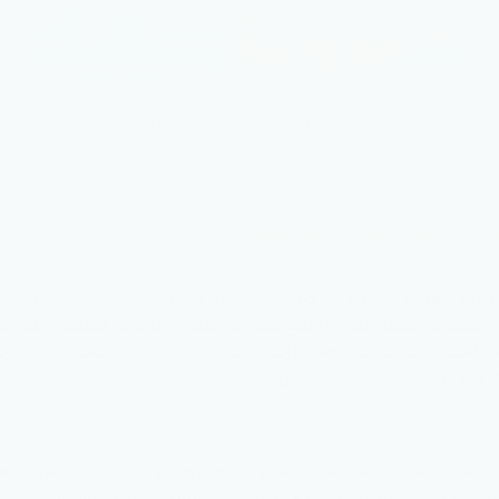
الرئيسية
تواصل معي
عني
فاجئني
 واحد من الذهب
ابليون هيل في العديد من كتبه ومحاضراته، وتدور حول شاب أمريكي من عائلة
 الذهب في مطلع القرن التاسع عشر في صحاري الولايات المتحدة، حيث ح
المعدن النفيس في باطن الأرض. كانت البداية غاية في الصعوبة، لكن الرجل
جاء يوم عثر فيه على بشائر عرق من الذهب في الأرض.
 وفير
م آلات ومعدات وهذه تتطلب مالا وفيرا، ولذا وبهدوء، أخفى الرجل عرق الذه