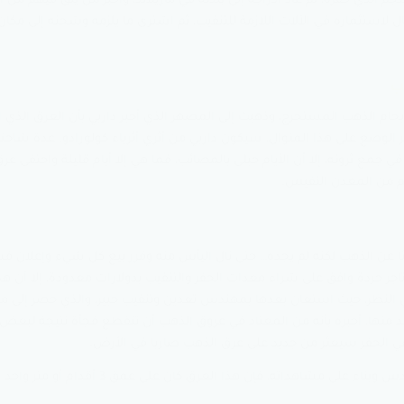
الذي حفره، ثم عاد أدراجه إلى بلدته في ماريلاند، وأخبر من يثق فيهم من ا
ل لاستثماره في الآلات اللازمة للتنقيب، ثم اشترى ما يلزمه وشحنه إلى مكا
ب
بخام الذهب المستخرج، وذهبت إلى المصهر الذي أخبر داربي بأن العرق الذي
الوضع على هذا المنوال، سيكون داربي من أثري أثرياء كولورادو. عدة شاحنا
في جمع ثروته، إلا أن الأيام حبلى بالمصائب، فما هي إلا أيام قليلة واختفى عر
م من المعدن النفيس.
ا عن الذهب لكنه لم يجده… حتى نال اليأس منه وقرر بيع كل شيء وإعلان فش
اجر خردة وافق على شراء معدات الحفر والتنقيب بدولارات معدودة، إلا أن هذا 
النظر، حيث استعان بعدها بمهندس تعدين وتنقيب خبير، والذي حضر إلى مو
د منها، أخبره بأنه من المعتاد في عروق الذهب أن تنقطع فجأة نتيجة لبعض
ي الحفر سيعثر من جديد على عرق الذهب ضاربا في الأرض.
وفقا لحسابات هذا المهندس وبناء على مشاهداته، فإن هذا العرق