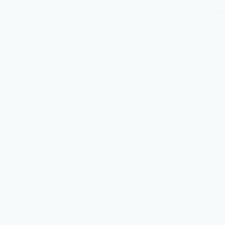
لأقارب
ن منجم الذهب
 اكتشفه ثمين
ت تالية جعلته
ق الذهب تماما
له ونهاية
التاجر لم يكن
قع الحفر
 العوامل
 كان على عمق 3 أقدام أو متر واحد من حيث توقف