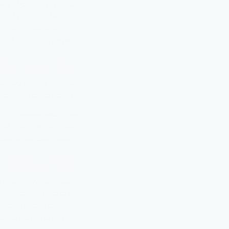
بعد مرور وقت طويل، وبع
يجب الاستسلام وإعلان الفش
فيه وهو بيع بوالص التأمي
الذهب هو في عدم ا
يأسهم وثقتهم بأن نجاحه
هذه القصة مشهورة في مج
الضوء على هذا التاجر الذي
اسمه، اشتهر بأنه يحسب لل
نظرة أخرى للقصة
البعض قد يرى أن تجار ا
الرؤية قاصرة، فتاجر الخردة
الخردة يقلل خسائر الخاسر
يشتريها بعد انتهاء عمرها 