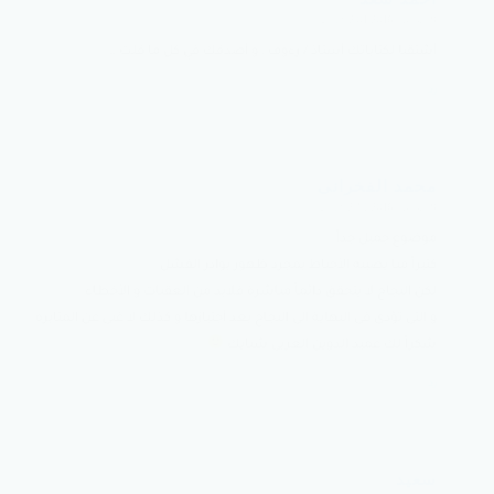
8 مارس 2016 at 2:01 ص
says:
أشتقنا لكتاباتك أستاذ / رءوف ، و أصدقك في كل ما قلت ،،
رد
محمد الفخرانى
8 مارس 2016 at 2:43 ص
says:
موضوع جميل جداً
كثيراً منا يصيبه الأحباط بمجرد ظهور بوادر الفشل
لكن النجاح لا يتحقق دائماً مباشرة فلابد من العقبات و الأخطاء
و التى تؤدى فى النهاية الى النجاح بعد أجتيازها و كذلك لا غنى عن المثابره
شكراً لك عميد الدوين العربى شبايك
رد
سعيد