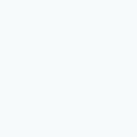
كنه هذه
م منه، واستمر في حياته متعلما أنه لا
ل الذي برع
هم بفضل عدم
سلامهم.
د أن ألقي
ي لم نعرف
، لكن هذه
بح. تاجر
رة لم تجد من
فيد منها،