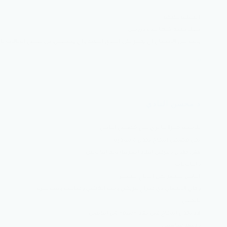
8 مارس 2016 at 5:06 ص
says:
ا لسلام عليكم
فعلا قصة فيها عدة دروس
يجب على الانسان ان يفمر على المدى اليعيد وان يستعين في بعض الحالات
رد
د محسن النادي
8 مارس 2016 at 10:46 ص
says:
للاسف كثيرا ما نرى مثل قصص الياس
لكن قصص النجاح تكون مستوره
ففي طول وعرض البلاد العربيه تجد الناجحين
والناجحات
الياس ينتشر لكن النجاح مستتر
وكان الانسان ذي صراخ عريض وقت الفشل وصامت وقت غيره
بالفعل
قد يكون النجاح على بعد =سم= من اليائس
ودمتم سالمين