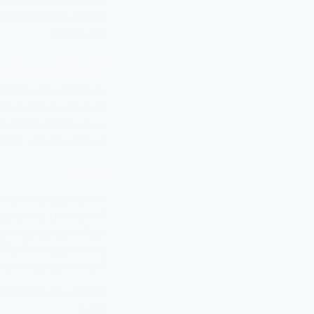
اكتشفه وغطى مدخل المنجم 
والجيران، وجمع منهم الما
الذي اكتشفه.
أول شاحنة من الذه
بعدما امتلأت أول شاحنة 
وكريم، وفي في حال استمر 
يسدد ديونه، ثم بعدها بدأ 
من الأرض. لقد نفد المنج
اليأس
استمر داربي في الحفر بحث
الحلم الجميل. وجد درابي ت
من الحمقى، بل من بعيدي 
وبعدما أجرى حساباته وتأك
الأرضية، لكن من يستمر ف
الحفر!