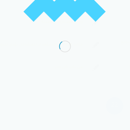
وردة الصحراء الجميلة
ا يجب تشجيع
كتابة هدفك والاستعداد للمشاكل يؤدي للنج
من باب إلى آخر
22
ردود