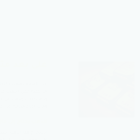
على بعد متر
هذه القصة حقيقية حكاها ن
من عقله حمى التنقيب عن
وذهب يبحث وينقب عن هذا 
ومرت الأيام متتالية حتى 
الذهب يحتاج إلى مال
استخراج هذا الذهب استلز