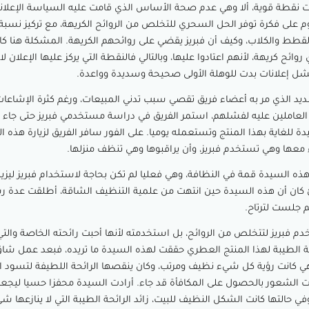
ت نقطة قوية، ألا وهي عدم صحة الأساس الذي قامت عليه السياسة الإعلانية
قوم على فكرة توفر الحل السحري للتخلص من الروائح الكريهة، مع تركيز نسبة 
لقطط والكلاب، وكيف أن فبريز يقضي على روائحهم الكريهة. المشكلة هنا كا
وائح كريهة، لأنهم اعتادوا عليها، وبالتالي فالنقطة التي يركز عليها الإعلان ل
شل إعلانات بدت للوهلة الأولى صحيحة وسديدة وواعدة.
د الذي مر به أعضاء فريق تقصي سبب تدني المبيعات، ورغم كثرة الإشاعا
 العاملين عليه لفشلهم، استمر الفريق في دراسة مستخدمي فبريز حتى جاء ا
للغاية بهذا المنتج وتستعمله يوميا. على الفور سافر الفريق لزيارة هذه 
اء معها وهي تستخدم فبريز، وأن يراقبوها وهي تنظف منزلها.
هذه السيدة قمة في النظافة، وهي فعليا لم تكن بحاجة لاستخدام فبريز ليزيل
 كان أن هذه السيدة حين انتهت من علمية التنظيف الشاقة، أطلقت عدة ر
م جلست لترتاح.
م فبريز لتتخلص من الروائح، بل استخدمته لأنها أحبت رائحته الخاصة والت
ئحة الطيبة لهذا المنتج العطري حققت لهذه السيدة ما تريده، فبعد عمل شا
وهي كانت رؤية كل شيء نظيف ومرتب، وكان ينقصها الرائحة اللطيفة لتسود ا
قت الشعور بالحصول على المكافأة قد جاء. أرادت السيدة محفزا حسيا ليجعل
ي حالتها كانت الشكل النظيف للبيت، زائد الرائحة الطيبة التي لا ينازعها ش