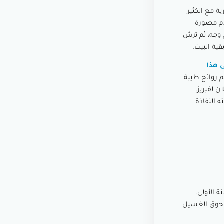
ة مع الكثير
ام مصورة
 وجه، ثم ترش
ية البيت.
 هذا
م روائح طيبة
ن لفبريز.
ه النفاذة
 230 مليون دولار في السنة الأولى.
رية لمسحوق الغسيل