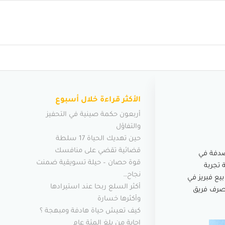
الأكثر قراءة خلال أسبوع
أربعون حكمة صينية في التحفيز
والتفاؤل
حين تهديك الحياة 17 سلطة
قضائية تقضي على منافسك
 صدفة في
قوة حصان – حيلة تسويقية ضمنت
 تجربة
نجاح…
يع فبريز في
أكثر السلع ربحا عند استيرادها
وصرف فريق
وأكثرها خسارة
كيف تعيش حياة هادفة ومبهجة ؟
إجابة من بلغ المئة عام