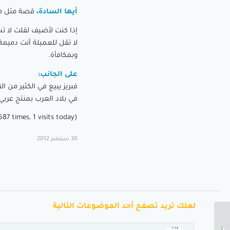
أيها السادة،
قصة مثل هذه 
إذا كنت لأضيف لقلت لا 
لا تقل للعميلة أنت دمي
وبمكافأة.
على الجانب:
فبريز يبيع في الكثير من ال
في بلاد العرب بمنتج عربي
(Visited 12٬587 times, 1 visits today)
30 سبتمبر 2012
لعلك تريد تصفح أحد الموضوعات التالية
تغيير العادات بالإيمان
والثقة ولزوم جماعة