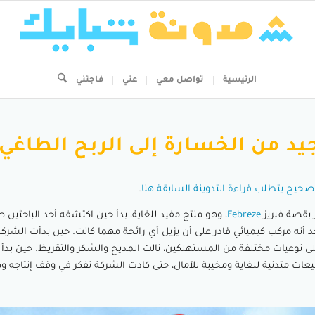
الرئيسية
تواصل معي
عني
فاجئني
يد من الخسارة إلى الربح الطاغي
حيح يتطلب قراءة التدوينة السابقة هنا
.
 بقصة فبريز
Febreze
، وهو منتج مفيد للغاية، بدأ حين اكتشفه أحد الباحثين
د أنه مركب كيميائي قادر على أن يزيل أي رائحة مهما كانت. حين بدأت الشركة
على نوعيات مختلفة من المستهلكين، نالت المديح والشكر والتقريظ. حين بدأ ب
يعات متدنية للغاية ومخيبة للآمال، حتى كادت الشركة تفكر في وقف إنتاجه 