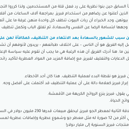
أ السابق حين بنوا نظرية على رد فعل قلة من المستخدمين، ولذا كرروا التجرب
لذين أعلنوا عن رضاهم من استخدام فبريز. بمراجعة آلاف الساعات من أفل
يوتهن، وجد الخبراء أن ربات البيوت تنظف كل واحدة منهن غرفة ما على أتم
 وجهها ابتسامة الرضا عن النفس والسعادة، ثم تغلق الباب وتكمل تنظيف بق
عن سبب للشعور بالسعادة بعد الانتهاء من التنظيف، كمكافأة لهن على
 إليه الفريق هو أن الناس – على اختلاف طبائعهم – يريدون لأنوفهم أن تش
ن ما. هنا أدرك الفريق أن هذه الرغبة هي ما يجب أن تقوم عليه سياسة الإعلا
لدعايات والتغليف لفبريز، مع إضافة المزيد من المواد العطرية لتأكيد رائحت
 فبريز هو نقطة البدء لعملية التنظيف. هذا كان أحد الأخطاء.
إبراز فبريز كعلامة دالة على أن عملية التنظيف قد أكتملت على أفضل وجه.
 يقول: فبريز ينزع الروائح الكريهة من الأقمشة.
ائح الحياة.
في عام 1998 جاءت الإطلاقة الثانية لمعطر الجو فبريز، ليحقق مبيعات قدرها
اليوم يمكن شراء فبريز في أكثر من 12 صورة له مثل معطر جو وشموع عطرية وإضافات عط
جات فبريز السنوية إلى مليار دولار!