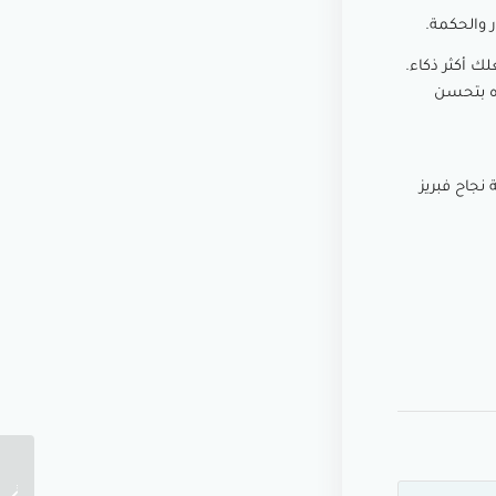
 والحكمة.
 أكثر ذكاء.
ه بتحسن
 نجاح فبريز
كتاب قو