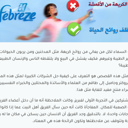
 السماء لكل من يعاني من روائح كريهة، مثل المدخنين ومن يربون الحيوانات
ير الطيبة وغيرهم، فكيف يفشل في البيع ولا يلتقطه الناس والإنسان الطبي
طيبة؟
مثل هذه القصص هو التعرف على كيفية حل الشركات الكبيرة لمثل هذه الم
كتر وجامبل إلى طاقم من العلماء والأساتذة والمحللين والخبراء النفسيين
 منتج مفيد للغاية مثل هذا.
مشتركين في التجربة الأولى لفبريز، وكانت الملاحظة أنه ما أن دخل أعضاء الفر
 الصعبة للمكان. المفاجأة كانت أنه حين سأل الفريق أهل البيت عما إذا كانو
جابات واحدة: لا. بالتدقيق وجد الفريق أن الانسان حين يسكن في مكان ما له ر
ئحة وتتوقف عن ملاحظتها وتكون الرائحة هذه هي المعتاد.