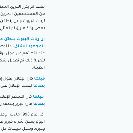
طبعا لم يكرر الفريق الخط
من المستخدمين الآخرين ا
لربات البيوت وهن ينظفن ب
بعض رذاذ فبريز، ثم تعتلي
إن ربات البيوت يبحثن 
المجهود الشاق.
ما توصل
عند انتهائهم من عمل روتي
لتجربة ذلك تم تعديل شكل ا
الطيبة.
قبلها
كان الإعلان يقول إن
بعدها
اعتمد الإعلان على 
قبلها
كان السطر الإعلاني
بعدها
قال: فبريز ينظف رو
وغيره، وتصل مبيعات كل منت