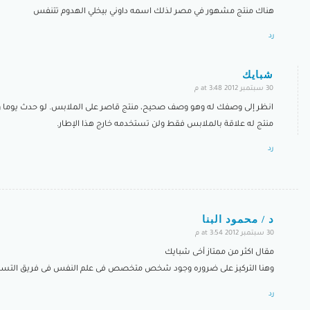
هناك منتج مشهور في مصر لذلك اسمه داوني بيخلي الهدوم تتنفس
رد
شبايك
30 سبتمبر 2012 at 3:48 م
says:
انظر إلى وصفك له وهو وصف صحيح، منتج قاصر على الملابس. لو حدث يوما 
منتج له علاقة بالملابس فقط ولن تستخدمه خارج هذا الإطار.
رد
د / محمود البنا
30 سبتمبر 2012 at 3:54 م
says:
مقال اكثر من ممتاز أخى شبايك
وهنا التركيز على ضروره وجود شخص متخصص فى علم النفس فى فريق التسويق 
رد