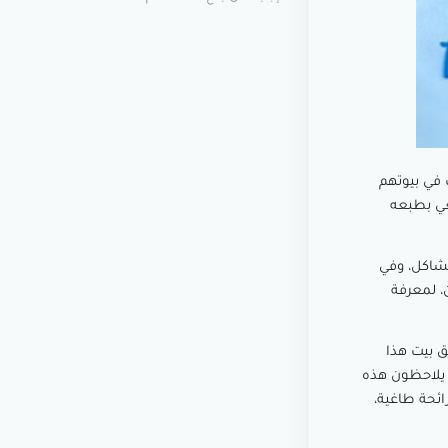
 في بيوتهم
عي بطبعه
شاكل، وفي
، لمعرفة
يق بيت هذا
ا يلاحظون هذه
ائحة طاغية،