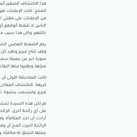
هذا الاكتشاف الصغير أثب
المنتج. كانت الإعلانات ت
من الإعلانات على مقتني ا
الناس لا تلتقط أنوفهم أي ر
حالتهم، وكان هذا سبب ف
رغم الضغط العصبي الشدي
وقف إنتاج فبريز وطرد كل
صورة خبر عن عميلة سعيدة 
منزلها، وطلبوا منها البق
كانت الملاحظة الأولى أن 
كريهة. الاكتشاف المفاجئ
فبريز، وابتسمت بنشوة، ث
لم تكن هذه السيدة تستخد
على أي رائحة أخرى. الرا
أرادت أن تجد المكافأة، 
الرائحة أخبرت المخ أن و
عملها الشاق له مكافأة، وف