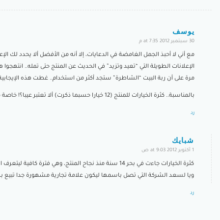
يوسف
30 سبتمبر 2012 at 7:35 م
says:
مع أني لا أحبذ الجمل الغامضة في الدعايات، إلا أنه من الأفضل ألا يحدد لك الإع
الإعلانات الطويلة التي “تعيد وتزيد” في الحديث عن المنتج حتى تمله.. انتهجوا 
مرة على أن ربة البيت “الشاطرة” ستجد أكثر من استخدام.. غطت هذه الإيجابية
بالمناسبة.. كثرة الخيارات للمنتج (12 خيارا حسبما ذكرت) ألا تعتبر عيبا؟! خاصة مع تقارب مهامها؟!
رد
شبايك
1 أكتوبر 2012 at 9:03 ص
says:
كثرة الخيارات جاءت في بحر 14 سنة منذ نجاح المنتج، وهي
ويا لسعد الشركة التي تصل باسمها ليكون علامة تجارية مشهورة جدا تبيع ب
رد