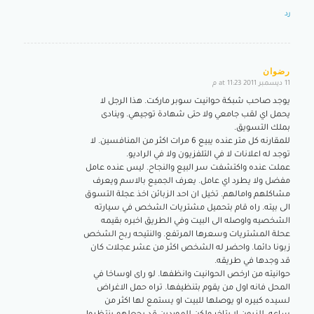
رد
رضوان
11 ديسمبر 2011 at 11:23 م
says:
يوجد صاحب شبكة حوانيت سوبر ماركت. هذا الرجل لا
يحمل اي لقب جامعي ولا حتى شهادة توجيهي. وينادى
بملك التسويق.
للمقارنه كل متر عنده يبيع 6 مرات اكثر من المنافسين. لا
توجد له اعلانات لا في التلفزيون ولا في الراديو.
عملت عنده واكتشفت سر البيع والنجاح. ليس عنده عامل
مفضل ولا يطرد اي عامل. يعرف الجميع بالاسم ويعرف
مشاكلهم وامالهم. تخيل ان احد الزبائن اخذ عجلة التسوق
الى بيته. راه قام بتحميل مشتريات الشخص في سيارته
الشخصيه واوصله الى البيت وفي الطريق اخبره بقيمه
عحلة المشتريات وسعرها المرتفع. والنتيحه ربح الشخص
زبونا دائما. واحضر له الشخص اكثر من عشر عجلات كان
قد وجدها في طريقه.
حوانيته من ارخص الحوانيت وانظفها. لو راى اوساخا في
المحل فانه اول من يقوم بتنظيفها. تراه حمل الاغراض
لسيده كبيره او يوصلها للبيت او يستمع لها اكثر من