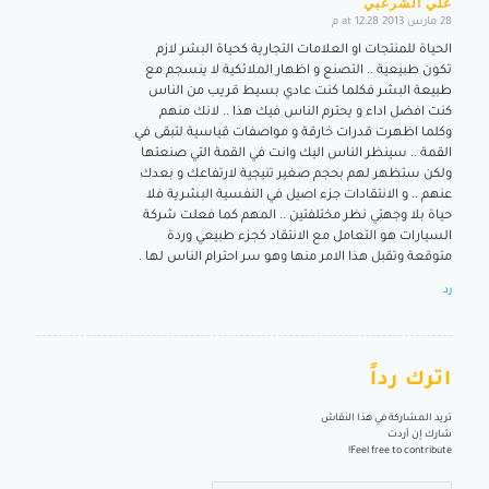
علي الشرعبي
28 مارس 2013 at 12:28 م
says:
الحياة للمنتجات او العلامات التجارية كحياة البشر لازم
تكون طبيعية .. التصنع و اظهار الملائكية لا ينسجم مع
طبيعة البشر فكلما كنت عادي بسيط قريب من الناس
كنت افضل اداء و يحترم الناس فيك هذا .. لانك منهم
وكلما اظهرت قدرات خارقة و مواصفات قياسية لتبقى في
القمة .. سينظر الناس اليك وانت في القمة التي صنعتها
ولكن ستظهر لهم بحجم صغير تنيجية لارتفاعك و بعدك
عنهم .. و الانتقادات جزء اصيل في النفسية البشرية فلا
حياة بلا وجهتي نظر مختلفتين .. المهم كما فعلت شركة
السيارات هو التعامل مع الانتقاد كجزء طبيعي وردة
متوقعة وتقبل هذا الامر منها وهو سر احترام الناس لها .
رد
اترك رداً
تريد المشاركة في هذا النقاش
شارك إن أردت
Feel free to contribute!