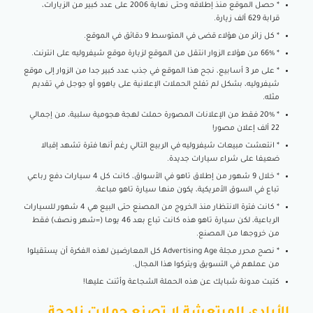
* حصل الموقع منذ إطلاقه وحتى نهاية 2006 على عدد كبير من الزيارات،
قرابة 629 ألف زيارة.
* كل زائر من هؤلاء قضى في المتوسط 9 دقائق في الموقع.
* 66% من هؤلاء الزوار انتقل من الموقع لزيارة موقع شيفروليه على انترنت.
* على مر 3 أسابيع، نجح هذا الموقع في جذب عدد كبير جدا من الزوار إلى موقع
شيفروليه، بشكل لم تفلح الحملات الإعلانية على ياهوو أو جوجل في تقديم
مثله.
* 20% فقط من الإعلانات المصورة حملت لهجة هجومية سلبية، من إجمالي
22 ألف إعلان مصور!
* انتعشت مبيعات شيفروليه في الربيع التالي رغم أنها فترة تشهد إقبالا
ضعيفا على شراء سيارات جديدة.
* خلال 9 شهور من إطلاق تاهو في الأسواق، كانت كل 4 سيارات دفع رباعي
تباع في السوق الأمريكية، يكون منها سيارة تاهو مباعة.
* كانت فترة الانتظار منذ الخروج من المصنع حتى البيع هي 4 شهور للسيارات
الرباعية، لكن سيارة تاهو هذه كانت تباع بعد 46 يوما (=شهر ونصف) فقط
من خروجها من المصنع.
* نصح محرر مجلة Advertising Age كل المعارضين لهذه الفكرة أن يستقيلوا
من عملهم في التسويق ويتركوا هذا المجال.
كتبت مدونة شبايك عن هذه الحملة الشجاعة وأثنت عليها!