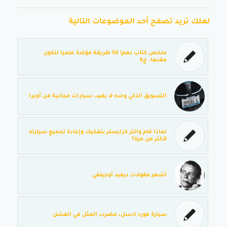
لعلك تريد تصفح أحد الموضوعات التالية
ملخص كتاب نعم! 50 طريقة مؤكدة علميا لتكون
مقنعا. ج6
التسويق الذكي وحده لا يفيد، سيارات مجانية من أوبرا
لماذا قام والتر كرايسلر بتفكيك وإعادة تجميع سيارته
لأكثر من مرة؟
أشهر مقولات ديفيد أوجيلفي
سيارة فورد ادسل، مضرب المثل في الفشل