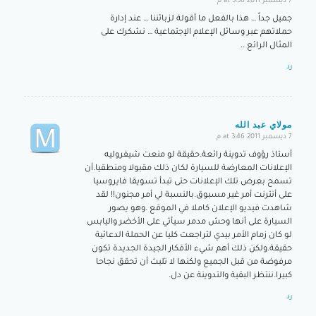
7 ديسمبر 2011 at 3:36 م
says:
جميل جداً … هذا بالفعل ما أقولة لزبائننا … عند إدارة
حملاتهم عبر وسائل الإعلام الإجتماعية … نشكرك على
المثال الرائع ..
رد
مولاي عبد الله
7 ديسمبر 2011 at 3:46 م
says:
أستاذ رؤوف تدوينة رائعة.حقيقة لو منعت شيفروليه
الإعلانات المعارضة للسيارة لكان ذلك مقبولا ومنطقيا.أن
تسمح بعرض تلك الإعلانات حتى تبدأ تسويقا فايروسيا
على أنترنت أمر غير مسبوق.بالنسبة لي أمر مجنون!! لقد
شاهدت فيديو الإعلان كاملا في الموقع .وهو يصور
السيارة على أنها وحش مدمر سيأتي على الأخضر واليابس
لو كان زمام الأمر بيدي لتراجعت كليا عن الحملة الدعائية
حقيقة.ولكن ذلك أهم شيء الأفكار الجيدة الجديدة تكون
مرفوضة من قبل الجميع ولكنها لا تلبث أن تحقق نجاحا
كبيرا.ننتظر البقية والتدوينة عن دل.
رد