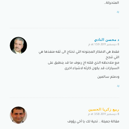
المتحركة…
رد
د محسن النادي
8 ديسمبر 2011 at 1:59 م
says:
فقط هي الافكار المجنونه التي تحتاج الى ثقه منفذها هي
التي تنجح
مع ملاحظه الذي قلته اخ رءوف ما قد ينطبق على
السيارات قد يكون كارثه لاشياء اخرى
ودمتم سالمين
رد
ربيع زكريا الحسين
8 ديسمبر 2011 at 3:58 م
says:
مقالة جميلة .. تحية لك يا أخي رؤوف