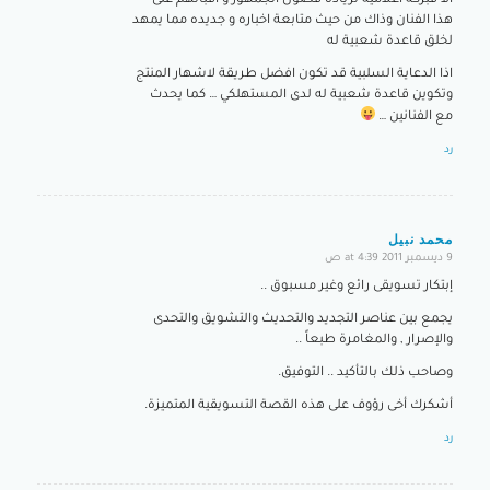
الا فبركة اعلامية لزيادة فضول الجمهور و اقبالهم على
هذا الفنان وذاك من حيث متابعة اخباره و جديده مما يمهد
لخلق قاعدة شعبية له
اذا الدعاية السلبية قد تكون افضل طريقة لاشهار المنتج
وتكوين قاعدة شعبية له لدى المستهلكي … كما يحدث
مع الفنانين …
رد
محمد نبيل
9 ديسمبر 2011 at 4:39 ص
says:
إبتكار تسويقى رائع وغير مسبوق ..
يجمع بين عناصر التجديد والتحديث والتشويق والتحدى
والإصرار , والمغامرة طبعاً ..
وصاحب ذلك بالتأكيد .. التوفيق.
أشكرك أخى رؤوف على هذه القصة التسويقية المتميزة.
رد