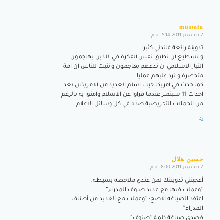
mustafa
7 ديسمبر 2011 at 5:14 م
says:
تدوينة رائعة فاتدني كثيرا
و نسطيع ان نطبق نفس الفكرة في اللذين يهاجمون
التيار الاسلامي ان ندعهم يهاجمون و نثبت للناس ان امة
متحضرة و نرد عليهم عمليا
كما حدث في امريكا حيث اسلم العديد من الامريكان بعد
احداث 11 سبتمبر عندما قراوا عن الاسلام وامنوا به بالرغم
من الحملات التحريضية ضده في كل وسائل الاعلام
رد
حسين هلال
7 ديسمبر 2011 at 8:00 م
says:
أعجبتني تدوينتك لمن عندي ملاحظه بسيطه,
“وعملت فيها مع عديد صنوف المدراء”
اعتقد الصياغه الاصح: “وعملت مع العديد من أصناف
المدراء”
قصدي صياغة كلمة “صنوف”