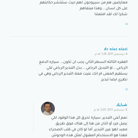
معارضين هم من سيروجون لهم حيث ستنتشر حكايتهم
على كل لسان … وهذا مبتغاهم
شكرا لك لقد امتعتنا
رد
dr niaz niazi
8 ديسمبر 2011 at 1:28 م
says:
الفقره الثالثه السطر الثاني يجب ان تكون…. سياره الدفع
الرباعي ….او التبديل الرباعي ….بدل التبذير الرباعي لكي
يستقيم المعنى ام انك عنيت فعلا التبذير الرباعي وهي في
نظري ايضا تبذير
رد
شبايك
9 ديسمبر 2011 at 2:05 م
says:
نعم أعني التبذير، سيارة تحرق كل هذا الوقود لكي
يصل فرد أو اثنان من هنا إلى هناك فوق طريق
معبد لهو عين التبذير. أما لو كان في قلب الصحراء
فهذا هو الاستخدام المقبول لمثل هذه الوحوش