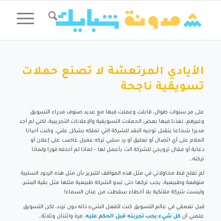
الأيادي المرتعشة لا تصنع حملات
تسويقية ناجحة
على مر سنوات طوال، قابلت وعملت فيها مع عديد صنوف مدراء التسويق
وغيرهم، نفذنا فيها بعض الحملات التسويقية والإعلانات التجريبية، لكني لم أجد
مديرا شجاعا يتقبل توجيه النقد للشركة التي تملكه بشكل علني، وكنت أحيانا
الملام على أي اتصال أو تعليق أو رد سلبي تركه عميل غاضب على إعلان أو
دعاية أو مقال ترويجي للشركة الت يأعمل لها – لماذا لم أحذفه فورا ولماذا
تركته…
لم تفلح قط محاولاتي في مثل هذه المواقف للتبرير بأن مثل هذه الردود السلبية
متوقعة وطبيعية، يجب تركها حتى تبدو الشركة طبيعية مثلها مثل بقية البشر،
وليست شركة ملائكية بلا أخطاء سقطت من عنان السماء!
قبل تعمقي في عالم التسويق كنت لأفعل الشيء ذاته دون تردد، لكن التسويق
علمني أن
كل شيء يجب تجربته قبل الحكم عليه
، مرة واثنتان وثلاثة…