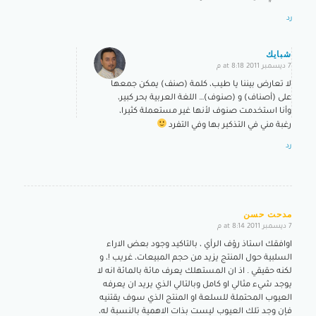
رد
شبايك
7 ديسمبر 2011 at 8:18 م
says:
لا تعارض بيننا يا طيب، كلمة (صنف) يمكن جمعها
على (أصناف) و (صنوف)… اللغة العربية بحر كبير،
وأنا استخدمت صنوف لأنها غير مستعملة كثيرا،
رغبة مني في التذكير بها وفي التفرد
رد
مدحت حسن
7 ديسمبر 2011 at 8:14 م
says:
اوافقك استاذ رؤف الرأي ، بالتاكيد وجود بعض الاراء
السلبية حول المنتج يزيد من حجم المبيعات، غريب !، و
لكنه حقيقي . اذ ان المستهلك يعرف مائة بالمائة انه لا
يوجد شيء مثالي او كامل وبالتالي الذي يريد ان يعرفه
العيوب المحتملة للسلعة او المنتج الذي سوف يقتنيه
فإن وجد تلك العيوب ليست بذات الاهمية بالنسبة له،