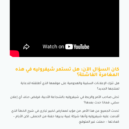
كان السؤال الآن:
هل تستمر شيفروليه في هذه
المغامرة الفاشلة؟
هل تترك الإعلانات السلبية والهجومية على موقعها الذي أطلقته للدعاية
لمنتجها الجديد؟
تحلى صاحب الأمر والربط في شيفروليه بالشجاعة الأدبية، فرفض حذف أي إعلان
سلبي، فماذا حدث بعدها؟
تحدث الجميع عن هذا الأمر، من مؤيد لمعارض لخبير تبارى في شرح الخطأ الذي
أقدمت عليه شيفروليه وأنها شركة غبية يديرها حفنة من الحمقى، لكن الأيام –
كعادتها – حملت غير المتوقع.