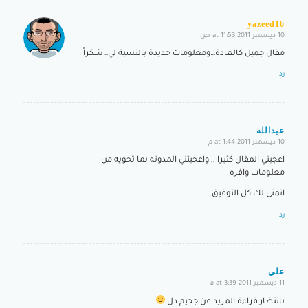
yazeed16
10 ديسمبر 2011 at 11:53 ص
says:
مقال جميل كالعادة…ومعلومات جديدة بالنسبة لي…شكراً
رد
عبدالله
10 ديسمبر 2011 at 1:44 م
says:
اعجبني المقال كثيرا ,, واعجبتني المدونه بما تحويه من
معلومات وافره
اتمنى لك كل التوفيق
رد
علي
11 ديسمبر 2011 at 3:39 م
says:
بانتظار قراءة المزيد عن جحيم دل