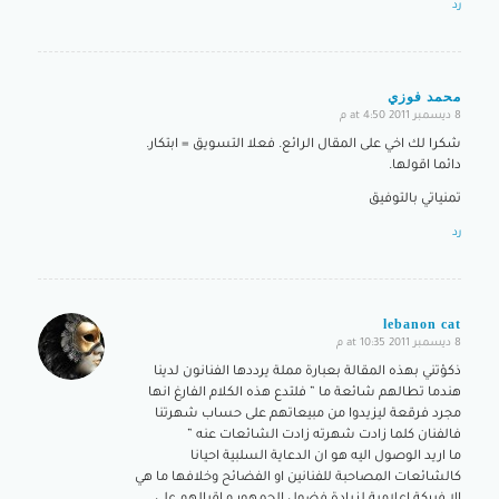
رد
محمد فوزي
8 ديسمبر 2011 at 4:50 م
says:
شكرا لك اخي على المقال الرائع. فعلا التسويق = ابتكار.
دائما اقولها.
تمنياتي بالتوفيق
رد
lebanon cat
8 ديسمبر 2011 at 10:35 م
says:
ذكؤتني بهذه المقالة بعبارة مملة يرددها الفنانون لدينا
هندما تطالهم شائعة ما ” فلتدع هذه الكلام الفارغ انها
مجرد فرقعة ليزيدوا من مبيعاتهم على حساب شهرتنا
فالفنان كلما زادت شهرته زادت الشائعات عنه ”
ما اريد الوصول اليه هو ان الدعاية السلبية احيانا
كالشائعات المصاحبة للفنانين او الفضائح وخلافها ما هي