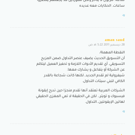
ساعه. للزبون لا يتاخر ولكن للموردين قد يجعلهم ينتظروا
ساعات. الحكايات معه عديده
رد
aman saud
28 ديسمبر 2011 at 5:22 ص
says:
النقطة المهمة/
أن التسويق الحديث يضيف عنصر التداول ضمن المزيج
التسويقي. أي تقديم الأدوات اللازمة و تحفيز العميل ليتكلم
عن الشركة أو يتفاعل و يشارك معها.
شيفرولية لم تقدم الجديد..لكنها كانت شجاعة بالقدر
الكافي لتبني سيئات التداول.
الشركات العربية تعتقد أنها تقدم منجزا حين تدرج إيقونة
فيسبوك و تويتر… لكن في الحقيقة لا تعي المغزى الحقيقي
لهاتين الإيقونتين..التداول.
رد