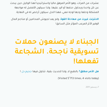
عشرات من المرات، وهو الأمر المرهق ماليا واستراتيجيا لهذا الوكيل حين يبحث
عن كل واحدة ويحاول حذفها أو الرد عليها، ولذا سيكون الأفضل له مواجهة
المشكلة وحلها وجها لوجه معي، فهذا الحل سيكون أرخص له في النهاية.
الانترنت غيرت من معادلة القوة
، ولم يعد لجيوش المحامين أو مناجم المال
الوفير الأثر المرعب المؤثر مثل السابق!
الجبناء لا يصنعون حملات
تسويقية ناجحة. الشجاعة
تفعلها!
هل الأمر مطلق؟
بالطبع لا، ولذا للحديث بقية، نتناول فيها
جحيم دل
!
(Visited 5٬713 times, 4 visits today)
7 ديسمبر 2011