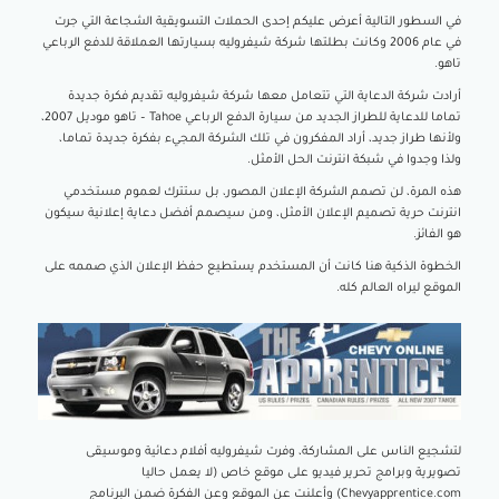
في السطور التالية أعرض عليكم إحدى الحملات التسويقية الشجاعة التي جرت
في عام 2006 وكانت بطلتها شركة شيفروليه بسيارتها العملاقة للدفع الرباعي
تاهو.
أرادت شركة الدعاية التي تتعامل معها شركة شيفروليه تقديم فكرة جديدة
تماما للدعاية للطراز الجديد من سيارة الدفع الرباعي Tahoe – تاهو موديل 2007،
ولأنها طراز جديد، أراد المفكرون في تلك الشركة المجيء بفكرة جديدة تماما،
ولذا وجدوا في شبكة انترنت الحل الأمثل.
هذه المرة، لن تصمم الشركة الإعلان المصور، بل ستترك لعموم مستخدمي
انترنت حرية تصميم الإعلان الأمثل، ومن سيصمم أفضل دعاية إعلانية سيكون
هو الفائز.
الخطوة الذكية هنا كانت أن المستخدم يستطيع حفظ الإعلان الذي صممه على
الموقع ليراه العالم كله.
لتشجيع الناس على المشاركة، وفرت شيفروليه أفلام دعائية وموسيقى
تصويرية وبرامج تحرير فيديو على موقع خاص (لا يعمل حاليا
Chevyapprentice.com) وأعلنت عن الموقع وعن الفكرة ضمن البرنامج