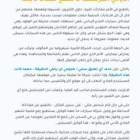
الأيادي المرتعشة لا تصنع حملات ناجحة
بالطبع في الأمر مفاجآت كثيرة، حاول الكثيرون تفسيرها وفهمها، فمنهم من
قال أن كل الدعايات السلبية حملت معلومات ليست بجديدة، فالكل يعرف
مشاكل سيارات التبذير الرباعي، فهي تستهلك كميات مخيفة من الوقود، وهي
وسيلة ضعاف النفوس للتعبير عن غناهم الفاحش وفرصتهم للتميز عن غيرهم،
وهي تلوث الجو بشكل مدمر، وكل ما سيقوله الناس عن هذه السيارات سيبقى
قديما، معلوما، معروفا، لا يحمل أي جديد.
على الجهة الأخرى، خرجت الشركة الكبيرة شيفروليه عن المألوف، وتركت من
يعارض ليعارض، الأمر الذي جعل الناس تهتم بالمتابعة والمشاهدة، وهذه هي
أقصى درجات نجاح يمكن لأي إعلان الوصول إليها.
بالتالي، فإن
حذف أي تعليق سلبي / هجومي لن يخفي الحقيقة – مهما كانت
هذه الحقيقة
، وإذا حذفت شركة ما تعليقا سلبيا على موقعها، فبإمكان
المستخدم العادي الذهاب إلى أي موقع آخر والتنفيس عما بداخله.
الانترنت جعلت المستخدم صاحب اليد العليا، وجعلت من المستحيل منع أي
عميل من التعبير عن رأيه.
حتى في حال قام شخص مثلي – على سبيل المثال – بالتعبير عن معاناته
السابقة مع وكيل شركة سيارات ما، فهذا الوكيل يستطيع رفع قضية تشهير
ضدي والفوز بها والزج بي في السجن حتى أدفع له الملايين تعويضا عن الضرر
المادي الأدبي الذي وقع له – هذا الوكيل المسكين…
لكني كذلك قادر على إطلاق عدة مدونات مجانية بأسماء مستعارة كلها تشرح
تفاصيل معاناتي هذه، ولأني أملك الوقت اللازم، أستطيع تكرار ذلك الأمر