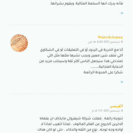
فأنه يدرك انها السلعة المثالية. ويقوم بشرائها.
رد
Waleedsleman
8 ديسمبر 2011 at 4:00 ص
says:
أنا مع الحرية في الردود أو في التعليقات أو في الشكاوي
التي تننقد شيئ معين ويجب نشرها مثلها مثل التي
تمتدحني هذا سيجعل الناس أكثر ثقة وسيجلب مزيد من
الدعاية المجانية…………
شكرا على المدونة الرائعة
رد
القيسي
8 ديسمبر 2011 at 1:17 م
says:
تدوينه رائعه . فعلت شركة شيفرولي مايخاف ان يفعله
الاخرين الخروج عن الفكر المالوف . لماذا اتهرب لماذا لا
اواجه وجه لوجه.. نوع من الثقه والذكاء .. حتى لو كان هناك