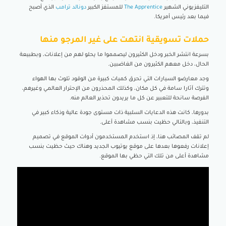
التليفزيوني الشهير
The Apprentice
للمستفز الكبير
دونالد ترامب
الذي أصبح
فيما بعد رئيس أمريكا.
حملات تسويقية انتهت على غير المرجو منها
بسرعة انتشر الخبر ودخل الكثيرون ليصمموا ما يحلو لهم من إعلانات، وبطبيعة
الحال، دخل معهم الكثيرون من الغاضبين.
وجد معارضو السيارات التي تحرق كميات كبيرة من الوقود تلوث بها الهواء
وتترك آثارا سامة في كل مكان، وكذلك المحذرون من الإحترار العالمي وغيرهم،
الفرصة سانحة للتعبير عن كل ما يريدون تحذير العالم منه.
بدورها، كانت هذه الدعايات السلبية ذات مستوى جودة عالية وذكاء كبير في
التنفيذ، وبالتالي حظيت بنسب مشاهدة أعلى.
لم تقف المصائب هنا، إذ استخدم المستخدمون أدوات الموقع في تصميم
إعلانات رفعوها بعدها على موقع يوتيوب الجديد وهناك حيث حظيت بنسب
مشاهدة أعلى من تلك التي حظي بها الموقع.