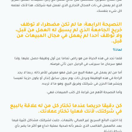
الذي لم يعمل في ذات المجال التجاري الذي تعمل فيه شركتك، هذا لأنك تعلمه
كل شيء بنفسك.
النصيحة الرابعة: ما لم تكن مضطرا، لا توظف
خريج الجامعة الذي لم يسبق له العمل من قبل،
ولا توظف أحدا لم يعمل في مجال المبيعات من
قبل.
لماذا؟
قلما تجد في هذه الحياة من هو راض تماما عن أول وظيفة حصل عليها، ولذا
فهو سرعان ما سيرغب في الرحيل حين تأتي فرصته.
أما من لم يعمل في مهنة البيع من قبل فهو معرض للأمر ذاته، ربما لا يجد
الراحة في هذه الوظيفة ويرحل ذات يوم بدون سابق إنذار، أو يكون حزينا تعيسا
وينشر هذا الحزن في شركتك وفريق البيع، وهو ما لا تريده.
وأما النصيحة الأهم من قراءة كل كتب المبيعات فهي:
كن دقيقا حريصا عندما تختار كل من له علاقة بالبيع
في شركتك، لأنك فعليا تختار عملائك.
إذا اخترت البائع السريع غير المبالي بالتبعات، جلبت لشركتك مشاكل كثيرة فيما
بعد، فالعميل الغاضب الذي شعر بأنه ضحية عملية خداع هو أكثر ما يضر بأي
شركة ناشئة.