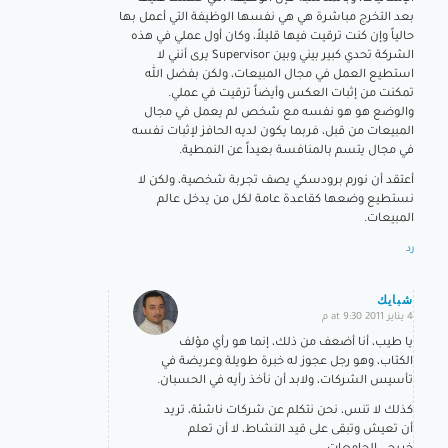
بعد التخرج مباشرة هي هي نفسها الوظيفة التي أعمل بها
حالياً وإن كنت ترقيت فيها قليلاً، وكان أول عملي في هذه
الشركة تحدي كبير بيني وبين Supervisor يرى أنني لا
استطيع العمل في مجال المبيعات، ولكن بفضل الله
تمكنت من إثبات العكس وأيضاً ترقيت في عملي.
والوضع هو هو نفسه مع شخص لم يعمل في مجال
المبيعات من قبل، فربما يكون لديه الحافز لإثبات نفسه
في مجال يتسم بالمنافسة بعيداً عن النمطية.
أعتقد أن نورم برودسكي يصف تجربة شخصية، ولكن لا
نستطيع وضعها كقاعدة عامة لكل من يدخل عالم
المبيعات.
رد
شبايك
4 يناير 2011 at 9:30 م
says:
يا طيب، أنا أضعف من ذلك، إنما هو رأي مؤلف
الكتاب، وهو رجل عجوز له خبرة طويلة وعريضة في
تأسيس الشركات، ولابد أن نأخذ رأيه في الحسبان.
كذلك لا تنس، نحن نتكلم عن شركات ناشئة، تريد
أن تعيش وتبقى على قيد النشاط، لا أن تعلم