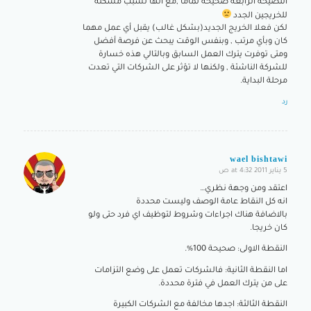
النصيحة الرابعة صحيحة تماما ,مع انها تسبب مشكلة
للخريجين الجدد
لكن فعلا الخريج الجديد(بشكل غالب) يقبل أي عمل مهما
كان وبأي مرتب , وبنفس الوقت يبحث عن فرصة أفضل
ومتى توفرت يترك العمل السابق وبالتالي هذه خسارة
للشركة الناشئة , ولكنها لا تؤثر على الشركات التي تعدت
مرحلة البداية.
رد
wael bishtawi
5 يناير 2011 at 4:32 ص
says:
اعتقد ومن وجهة نظري…
انه كل النقاط عامة الوصف وليست محددة
بالاضافة هناك اجراءات وشروط لتوظيف اي فرد حتى ولو
كان خريجا.
النقطة الاولى: صحيحة 100%.
اما النقطة الثانية: فالشركات تعمل على وضع التزامات
على من يترك العمل في فترة محددة.
النقطة الثالثة: اجدها مخالفة مع الشركات الكبيرة