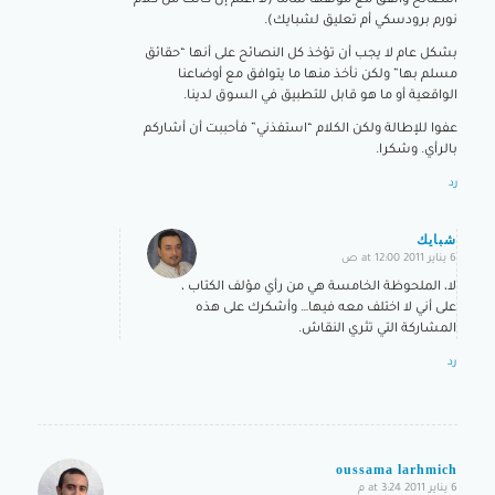
النصائح وأتفق مع مؤلفها تماما (لا أعلم إن كانت من كلام
نورم برودسكي أم تعليق لشبايك).
بشكل عام لا يجب أن تؤخذ كل النصائح على أنها “حقائق
مسلم بها” ولكن نأخذ منها ما يتوافق مع أوضاعنا
الواقعية أو ما هو قابل للتطبيق في السوق لدينا.
عفوا للإطالة ولكن الكلام “استفذني” فأحببت أن أشاركم
بالرأي. وشكرا.
رد
شبايك
6 يناير 2011 at 12:00 ص
says:
لا، الملحوظة الخامسة هي من رأي مؤلف الكتاب ،
على أني لا اختلف معه فيها… وأشكرك على هذه
المشاركة التي تثري النقاش.
رد
oussama larhmich
6 يناير 2011 at 3:24 م