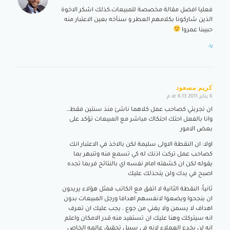
says:
فعليا افضل مقالة مخصصة للمبيعات،كذلك اشكر الاخوة
الذين شاركونا بكلامهم العطر و سنأخه بعين الاعتبار منه
حبيبنا عمروا
رد
كريم مسعود
6 يناير 2011 at 6:13 م
says:
ان تجربتي كصاحب عمل كلاهما ناشئ منذ سنتين فقط…
وانا بالفعل احتك احتكاك مباشر مع المبيعات تؤكد على
بعض الامور
اولا: ان النقطة الاولى سليمة لكن بالاخذ في الاعتبار انك
كصاحب عمل تركت اذنك له كي تسمع منه وتنبهر بما
يقوله لكن ان كشفته امام نفسه اي بالنتائج فربما تجده
اصبح في يدك ولن يتحذلك عليك
ثانياً: النقطة الثانية لا اتفق مع الكاتب فمثل هؤلاء يريدون
ان ينجحوا ويضعوا لانفسهم اهدافا ورجل المبيعات بدون
اهداف لا يسمن ولا يغني من جوع ، يجب عليك ان تعرف
انه سيتركك وهنا عليك ان تستفيد منه قدر الامكان واعلم
انه لن يخدع العملاء لانه في سبيل تحقيق عالمه الخاص