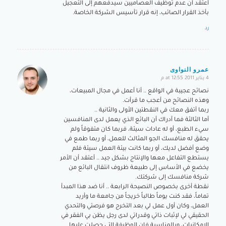
أعتقد أن عدم توظيف العصاميين سيدفعهم إلى التعجيل
بأخذ القرار الصائب، إنه قرار تأسيس الشركة الخاصة.
رد
عمرو النواوى
4 يناير 2011 at 12:55 م
says:
نصائح عجيبة في الواقع .. أنا أعمل في مجال المبيعات،
وهذه النصائح من أعجب ما قرأت.
ربما أتفق معك في النقطتين الأولى والثانية ..
أما الثالثة فما أدراك أن البائع الذي يعمل لدى المنافسين
سيء الطبع، أو له عادات سيئة، فربما كان متفوقاً ولم
يحقق له منافسك الجو المثالث للعمل، أو ربما طمع في
وضع أفضل لديك، أو ربما كانت بيئة العمل سيئة فلم
يستطع التفاعل معها والإنتاج بشكل جيد .. أعتقد أن الأمر
يخضع في الأساس إلى طبيعة ظروف انتقال البائع من
شركة منافسك إلى شركتك.
نقطة أخرى بخصوص النصيحة الرابعة .. أنا ضد هذا المبدأ
تماماً، فقد كنت يوماً طالباً خريجاً من جامعة ما وأريد
العمل، وكان أول عمل لي بعد التخرج هو فرصتي والتحدي
الحقيقي لي لإثبات ذاتي وقدراتي لدى رجل يظن بي الفقر في
الإمكانيات، وبالمناسبة فإن الوظيفة التي حصلت عليها