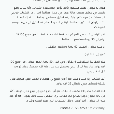
رد عليه كارنيجي قائلا أنه لا يؤمن بإنفاق ماله على الجامعات.
فقال له هولدن: لكنك مشهور بأنك تؤمن بمساعدة الشباب، وأنا شاب يافع،
وقعت في موقف صعب، فأنا أعمل في مجال صناعة أجيال من الشباب خريجي
الجامعات من مواد خام أولية، وقد احترق مصنعي، وحتما أنت تدرك كيف كنت
لتشعر لو أن أحد أكبر مصانعك لإنتاج الحديد الصلب قد احترق في ذروة موسم
المبيعات.
فكر كارنيجي قليلا في الأمر ثم عاد: أيها الشاب، إذا تمكنت من جمع 100 ألف
دولار في 30 يوما فسأدفع لك مثلها.
رد عليه هولدن: اجعلها 60 يوما وسنكون متفقين.
كارنيجي: متفقين.
هذه المقابلة استغرقت 4 دقائق، وفي خلال 50 يوما، تمكن هولدن من جمع 100
ألف دولار، عاد بها إلى كارنيجي وحصل منه على مئة ألف إضافية، وعند خروجه
قال له كارنيجي:
أيها الشاب، إذا حدث وعدت مرة أخرى لتبيع لي غرضا، لا تمكث معي طويلا، فكل
دقيقة قضيتها معي كلفتني 25 ألف دولار.
هذه القصة تحديدا لا تهمنا، ما يهمنا هو أن اندرو كارنيجي تبرع خلال حياته بأكثر
من 100 مليون دولار لصالح الجامعات. يرى البعض سبب ذلك يعود – كله أو جزء
منه- إلى هولدن، أحد أفضل رجال المبيعات الذي يفيد نفسه وغيره.
(Visited 21٬229 times, 1 visits today)