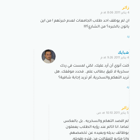
زائر
4 يناير 2011 at 8:06 م
says:
ان لم يوظف احد طلاب الجامعات لعدم خبرتهم ! من اين
ياتون بالخبره؟ من الشارع؟!!!
رد
شبايك
4 يناير 2011 at 9:26 م
says:
كنت أنوي أن أرد عليك، لكني لمست في ردك
سخرية لا تليق بطالب علم… فحدد موقفك، هل
تريد التهكم والسخرية، أم تريد إجابة شافية؟
رد
زائر
5 يناير 2011 at 10:10 ص
says:
لم اقصد التهكم والسخريه ، بل بالعكس
تماما، انا اتالم عند رؤيه الطلاب يعملون
بوظائف بديله وبعيده عن تخصصهم،
وانا متابع للمقالات من فتره طويله،