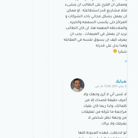
وممكن ان اقترح على الطالب ان ينشىء
مثلا مشاريع قدر استطاعته ، او ممكن
ان يعمل بشكل مجاني باحد الشركات و
المراكز حتى يكسب السمعه والخبره ،
والملاحظه المهمه هنا، ان كان الطالب
يريد ان يعمل في المبيعات ، يجب ان
يعرف كيف ان يسوق نفسه في المقابله
وهذا يدل على قدرته
شكرا
رد
شبايك
5 يناير 2011 at 11:04 ص
says:
لا تنس أني لا أرى وجهك ولا
أعرف حقيقة قصدك إلا من
كلماتك، ولذا ربما كان عليك
مراجعة ما تتركه من تعليقات
من وجهة نظر شخص لا
يعرفك ولا يراك.
لو لاحظت، فهذه المدونة كلها