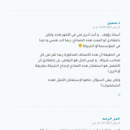
د.سمين
4 يناير 2011 at 11:49 م
says:
أستاذ رؤوف .. و أنت أدرى مني في الأمور هذه, ولكن
باعتقادي لو اتبعت هذه النصائح, ربما أجد نفسي و حيدا
في المؤسسة أو الشركة
في الحقيقة أن هذه الأصناف المذكورة ربما تمّر على كل
صاحب شركة .. و ليس الحل هو الرفض, بل باعتقادي أن
الأفضل هو استغلال هذه النماذج لإنجاح الشركة بطريقة
أو أخرى !
ولكن يبقى السؤال, ماهو الإستغلال الأمثل لهذه
الشخصيات؟
رد
عمر خرسه
5 يناير 2011 at 1:27 ص
says: