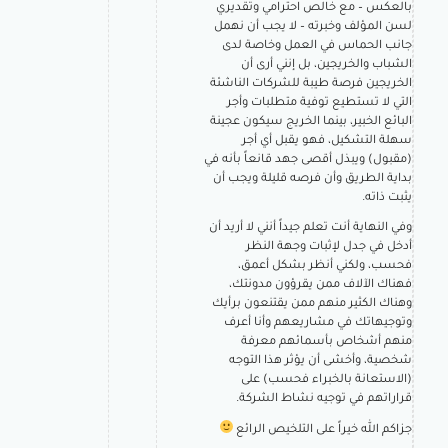
بالعكس – مع خالص احترامي وتقديري
لسن المؤلف وخبرته – لا يجب أن نهمل
جانب الحماس في العمل وخاصة لدى
الشباب والخريجين، بل إنني أرى أن
الخريجين فرصة طيبة للشركات الناشئة
التي لا تستطيع توفية متطلبات وأجر
البائع الخبير، بينما الخريج سيكون عجينة
سهلة التشكيل، فهو يقبل أي أجر
(مقبول) ويبذل أقصى جهد قانعاً بأنه في
بداية الطريق وأن فرصه قليلة ويجب أن
يثبت ذاته.
وفي النهاية أنت تعلم جيداً أنني لا أريد أن
أدخل في جدل لإثبات وجهة النظر
فحسب، ولكني أنظر بشكل أعمق،
فهناك الآلاف ممن يقرؤون مدونتك،
وهناك الكثير منهم ممن يقتنعون برأيك
وتوجيهاتك في مشاريعهم وأنا أعرف
منهم أشخاص بأسمائهم معرفة
شخصية، وأخشى أن يؤثر هذا التوجه
(الاستعانة بالخبراء فحسب) على
قراراتهم في توجيه نشاط الشركة.
جزاكم الله خيراً على التلخيص الرائع