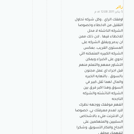
زائر
5 يناير 2011 at 12:08 م
says:
اوفقك الراي ، وكل شركه تحاول
التقليل من الاخطاء وخصوصا
الشركه الناشئه لا محل
للاخطاء فيها ، لان ذلك ممن
ان يدمر ويغلق الشركه على
المستوى القريب، بعكس
الشركه الكبيره المتمكنه التي
تحوي على الخبراء ويمكن
التشاور معهم والتعلم منهم
قبل اجراء اي عمل مجنون
بالسوق ، بالنهايه الخبره
والمال لهما ثقل كبير في
السوق وهذا اكبر فرق بين
الشركه النائشئه والشركه
الناجحه
اتفهم موقفك ووجهه نظرك
للرد لعدم معرفتك بي، خصوصا
ان الانترنت مليء بالاشخاص
السلبيين والمتهكمين على
النجاح وافكار التسويق، وشكرا
لتفهمك موقفي