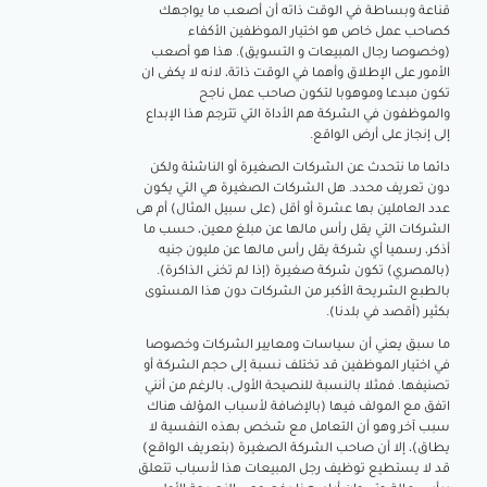
قناعة وبساطة في الوقت ذاته أن أصعب ما يواجهك
كصاحب عمل خاص هو اختيار الموظفين الأكفاء
(وخصوصا رجال المبيعات و التسويق). هذا هو أصعب
الأمور على الإطلاق وأهما في الوقت ذاتة، لانه لا يكفى ان
تكون مبدعا وموهوبا لتكون صاحب عمل ناجح
والموظفون في الشركة هم الأداة التي تترجم هذا الإبداع
إلى إنجاز على أرض الواقع.
دائما ما نتحدث عن الشركات الصغيرة أو الناشئة ولكن
دون تعريف محدد. هل الشركات الصغيرة هي التي يكون
عدد العاملين بها عشرة أو أقل (على سبيل المثال) أم هى
الشركات التي يقل رأس مالها عن مبلغ معين، حسب ما
أذكر، رسميا أي شركة يقل رأس مالها عن مليون جنيه
(بالمصري) تكون شركة صغيرة (إذا لم تخنى الذاكرة).
بالطبع الشريحة الأكبر من الشركات دون هذا المستوى
بكثير (أقصد في بلدنا).
ما سبق يعني أن سياسات ومعايير الشركات وخصوصا
في اختيار الموظفين قد تختلف نسبة إلى حجم الشركة أو
تصنيفها. فمثلا بالنسبة للنصيحة الأولى، بالرغم من أنني
اتفق مع المولف فيها (بالإضافة لأسباب المؤلف هناك
سبب آخر وهو أن التعامل مع شخص بهذه النفسية لا
يطاق)، إلا أن صاحب الشركة الصغيرة (بتعريف الواقع)
قد لا يستطيع توظيف رجل المبيعات هذا لأسباب تتعلق