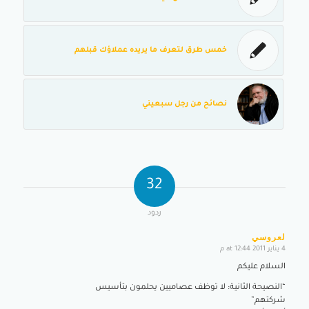
خمس طرق لتعرف ما يريده عملاؤك قبلهم
نصائح من رجل سبعيني
32
ردود
لعروسي
4 يناير 2011 at 12:44 م
says:
السلام عليكم
“النصيحة الثانية: لا توظف عصاميين يحلمون بتأسيس
شركتهم”