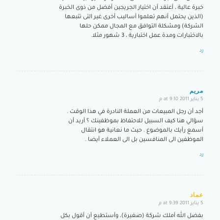
خبرة عالية ، أعتقد أن اختيار الجريجين أفضل من ذوى الخبرة
(الذين يحتمل أنهم تعلموا أساليب أخرى غير التى تتبعها
الشركة) ومشكلة التوافق مع المجال ممكن حلها
بالاختبارات ومدة عمل اختبارية ، 3 شهور مثلا.
رد
مريم
5 يناير 2011 at 9:10 م
says:
أجد أن رجل المبيعات من العملة النادرة في هذا الوقت .
سؤالي هنا كيف السبيل للاحتفاظ بموظفينك ؟ أريد أن
أسمع رأيك بالموضوع . حيث ما نعانية هو انتقال
الموظفين الى المنافسين بل الى العملاء أيضا .
رد
عماد
5 يناير 2011 at 9:39 م
says:
بفضل الله أملك شركة (صغيرة)، وأستطيع أن أقول بكل