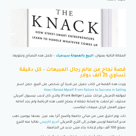
المقالة التالية بعنوان:
البيع بالعمولة سيدمرك
– تكمل هذه النصائح وتبلورها.
قصة نجاح من عالم رجال المبيعات – كل دقيقة
تساوي 25 ألف دولار
وردت هذه القصة في كتاب جميل عن قدرة أي شخص على البيع، حمل اسم
How I Raised Myself From Failure to Success in Selling
لمؤلفه الأمريكي فرانك بتشر (Frank Bettger) والذي كان لاعب بيسبول أمريكي
محترف، ثم لحقت به إصابة جعلته لا يصلح للعب هذه الرياضة ولم يجد أمامه
سوى العمل كرجل مبيعات ليتكسب.
ذات يوم احترق مبنى من مباني جامعة وأصبح أثرا بعد عين. بعدها بيومين ذهب
مدير الجامعة لويس هولدن إلى الثري الأمريكي
أندرو كارنيجي
طالبا منه التبرع
بمبلغ 100 ألف دولار لإعادة بناء مبنى جديد في الجامعة.