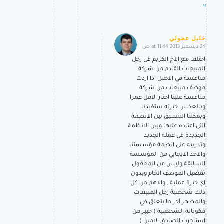
رد
خليل عجولي
24 ديسمبر 2013 at 11:44 ص
says:
اختلف مع الاخ الكريم في رجل
المبيعات القادم من شركة
منافسة في الاصل اذا اردت
موظف مبيعات من شركة
منافسة علينا اختار الاقل عمرا
وبالعكس خبرته ستفيدنا
ويمكننا التنسيق بين الانظمة
التى اعتاده عليها وبين الانظمة
الجديدة في عمله الجديد
وتدريبه على انظمة مؤسستنا
والاخذ الايجابي من المؤسسة
السابقة وليس من المعقول
تفضيل الموظف الخام وبدون
اي خبرة عملية , والاهم من كل
ذلك شخصية رجل المبيعات
والمظهر آخر ما يتعلق في
مكوناته الشخصية ( خيير من
استأجرت الصادق الامين )