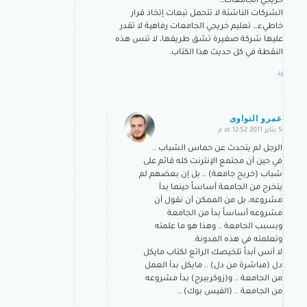
خريجي الجامعات…
الشركات الناشئة لا تتحمل تبعات إتخاذ قرار
خاطيء… تعليم خريجي الجامعات رفاهية لا تقدر
عليها شركة صغيرة تشق طريقها، لا تنس هذه
النقطة في كل حديث هذا الكتاب.
رد
عمرو النواوى
5 يناير 2011 at 12:52 م
says:
الرجل لم يتحدث عن حماس الشباب ..
في حين أن مجتمع الإنترنت كله قائم على
شباب (خريج جامعة) .. بل إن بعضهم لم
يتخرج من الجامعة أساساً حينما بدأ
مشروعه، بل من الممكن أن نقول أن
مشروعه أساساً بدأ من الجامعة
وبسبب الجامعة .. وهذا هو ما علمته
وتعلمته في هذه المدونة.
لا أنس أبداً تلخيصك الرائع لكتاب مايكل
دل (مباشرة من دل) .. مايكل بدأ العمل
من الجامعة .. و(زوكربيرج) بدأ مشروعه
من الجامعة .. (الفيس بوك) ..