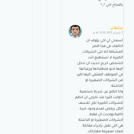
بالنجاح اخي ^_^
سلطان
7 فبراير 2011 at 12:10 م
says:
اسمحي لي اخي رؤوف ان
اخالفك في هذا الامر
المشكلة انه حتى الشركات
الكبيرة لا تستطيع انت
كشخص خريج حديث ان تدخل
اليها لانو متطلباتها ورغباتها
في الموظف المنتمي اليها اكبر
من الشركات الصغيرة او
الناشئة
وانا اتكلم عن تجربة شخصية
حاولت كثيرا عند تخرجي ان انظم
للشركات الكبيرة لكن للاسف
الكل يرفض لعدم وجود خبرة
كافية ووجدت ان فقط
الشركات الصغيرة او الناشئة
هي التي تقبل بإجراء مقابلة
معك لمعرفة مهاراتك