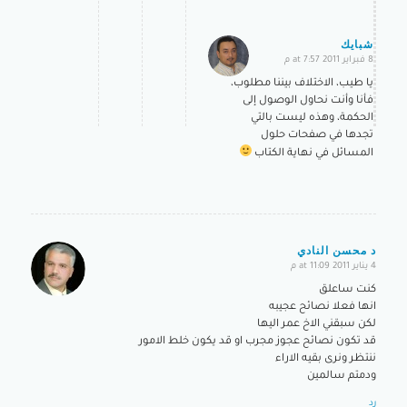
شبايك
8 فبراير 2011 at 7:57 م
says:
يا طيب، الاختلاف بيننا مطلوب،
فأنا وأنت نحاول الوصول إلى
الحكمة، وهذه ليست بالتي
تجدها في صفحات حلول
المسائل في نهاية الكتاب
د محسن النادي
4 يناير 2011 at 11:09 م
says:
كنت ساعلق
انها فعلا نصائح عجيبه
لكن سبقني الاخ عمر اليها
قد تكون نصائح عجوز مجرب او قد يكون خلط الامور
ننتظر ونرى بقيه الاراء
ودمتم سالمين
رد