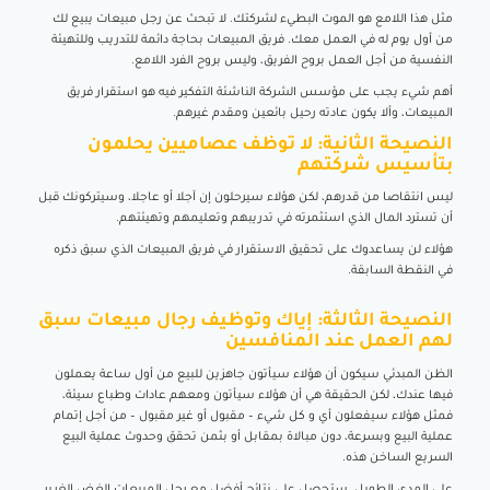
مثل هذا اللامع هو الموت البطيء لشركتك. لا تبحث عن رجل مبيعات يبيع لك
من أول يوم له في العمل معك. فريق المبيعات بحاجة دائمة للتدريب وللتهيئة
النفسية من أجل العمل بروح الفريق، وليس بروح الفرد اللامع.
أهم شيء يجب على مؤسس الشركة الناشئة التفكير فيه هو استقرار فريق
المبيعات، وألا يكون عادته رحيل بائعين ومقدم غيرهم.
النصيحة الثانية: لا توظف عصاميين يحلمون
بتأسيس شركتهم
ليس انتقاصا من قدرهم، لكن هؤلاء سيرحلون إن آجلا أو عاجلا، وسيتركونك قبل
أن تسترد المال الذي استثمرته في تدريبهم وتعليمهم وتهيئتهم.
هؤلاء لن يساعدوك على تحقيق الاستقرار في فريق المبيعات الذي سبق ذكره
في النقطة السابقة.
النصيحة الثالثة: إياك وتوظيف رجال مبيعات سبق
لهم العمل عند المنافسين
الظن المبدئي سيكون أن هؤلاء سيأتون جاهزين للبيع من أول ساعة يعملون
فيها عندك، لكن الحقيقة هي أن هؤلاء سيأتون ومعهم عادات وطباع سيئة،
فمثل هؤلاء سيفعلون أي و كل شيء – مقبول أو غير مقبول – من أجل إتمام
عملية البيع وبسرعة، دون مبالاة بمقابل أو بثمن تحقق وحدوث عملية البيع
السريع الساخن هذه.
على المدى الطويل، ستحصل على نتائج أفضل مع رجل المبيعات الغض الغرير،