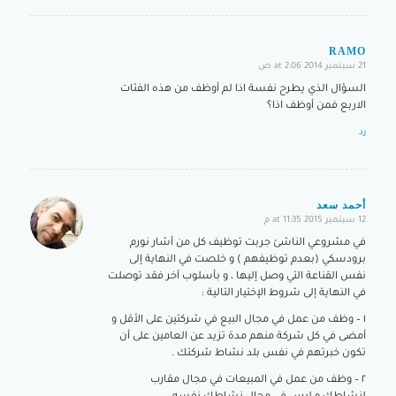
RAMO
21 سبتمبر 2014 at 2:06 ص
says:
السؤال الذي يطرح نفسة اذا لم أوظف من هذه الفئات
الاربع فمن أوظف اذا؟
رد
أحمد سعد
12 سبتمبر 2015 at 11:35 م
says:
في مشروعي الناشئ جربت توظيف كل من أشار نورم
برودسكي (بعدم توظيفهم ) و خلصت في النهاية إلى
نفس القناعة التي وصل إليها ، و بأسلوب آخر فقد توصلت
في النهاية إلى شروط الإختيار التالية :
١ – وظف من عمل في مجال البيع في شركتين على الأقل و
أمضى في كل شركة منهم مدة تزيد عن العامين على أن
تكون خبرتهم في نفس بلد نشاط شركتك .
٢ – وظف من عمل في المبيعات في مجال مقارب