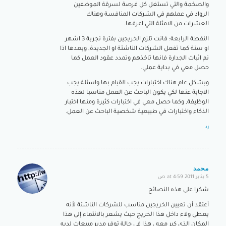
والضخمة والتي تستغل كل فرصة لسرقة الموظفين
الرواد في عملهم في الشركات المنافسة وهناك
العشرات من الامثلة التي اعرفها.
النقطة الرابعة: فانت تلزم الخريجين بفترة تجربة 3 اشهر
او سنة كما تفعل الشركات الناشئة او الجديدة, وبعدها اذا
تم اثبات الجدارة فانها تاخذهم وتمدد عقود العمل كما
حصل معي في بداية عملي.
وبشكل عام هناك اختبارات يجب القيام بها واسئلة يجب
الاجابة عنها لكي يكون الباحث عن العمل مناسبا لهذه
الوظيفة, وكما حصل معي في اختبارات كثيرة ومنها اختبار
الذكاء واختبارات في طبيعية شخصية الباحث عن العمل.
رد
محمد
5 يناير 2011 at 4:59 ص
says:
شكرا على هذه النصائح
أعتقد أن تعيين الخريجين مناسب للشركات الناشئة لأنه
يعطى ولاء داخل هذا الخريج حيث يشعر بالانتماء إلى هذا
المكان الذى كبر معه ، هذا فى حالة توفر مدير مبيعات لديه