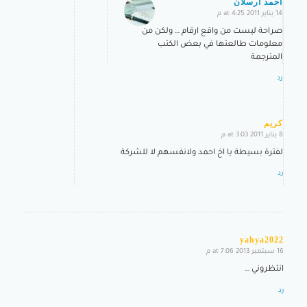
احمد ارسلان
14 يناير 2011 at 4:25 م
says:
صراحة ليست من واقع ارقام … ولكن من
معلومات طالعتها في بعض الكتب
المترجمة
رد
كريم
8 يناير 2011 at 3:03 م
says:
لفترة بسيطة يا اخ احمد ولانفسهم لا للشركة
رد
yahya2022
16 سبتمبر 2013 at 7:06 م
says:
انتظروني …
رد