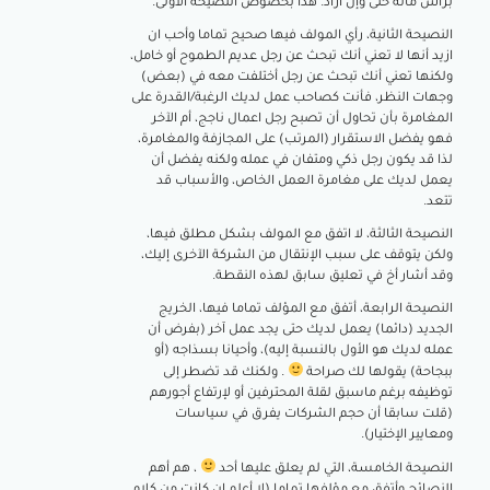
برأس مالة حتى وإن أراد. هذا بخصوص النصيحة الأولى.
النصيحة الثانية، رأي المولف فيها صحيح تماما وأحب ان
ازيد أنها لا تعني أنك تبحث عن رجل عديم الطموح أو خامل،
ولكنها تعني أنك تبحث عن رجل أختلفت معه في (بعض)
وجهات النظر، فأنت كصاحب عمل لديك الرغبة/القدرة على
المغامرة بأن تحاول أن تصبح رجل اعمال ناجج، أم الآخر
فهو يفضل الاستقرار (المرتب) على المجازفة والمغامرة،
لذا قد يكون رجل ذكي ومتفان في عمله ولكنه يفضل أن
يعمل لديك على مغامرة العمل الخاص، والأسباب قد
تتعد.
النصيحة الثالثة، لا اتفق مع المولف بشكل مطلق فيها،
ولكن يتوقف على سبب الإنتقال من الشركة الآخرى إليك،
وقد أشار أخ في تعليق سابق لهذه النقطة.
النصيحة الرابعة، أتفق مع المؤلف تماما فيها، الخريج
الجديد (دائما) يعمل لديك حتى يجد عمل آخر (بفرض أن
عمله لديك هو الأول بالنسبة إليه)، وأحيانا بسذاجه (أو
ببجاحة) يقولها لك صراحة
. ولكنك قد تضطر إلى
توظيفه برغم ماسبق لقلة المحترفين أو لإرتفاع أجورهم
(قلت سابقا أن حجم الشركات يفرق في سياسات
ومعايير الإختيار).
النصيحة الخامسة، التي لم يعلق عليها أحد
، هم أهم