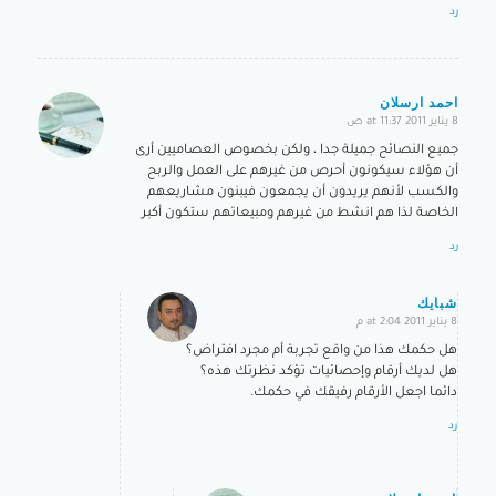
رد
احمد ارسلان
8 يناير 2011 at 11:37 ص
says:
جميع النصائح جميلة جدا ، ولكن بخصوص العصاميين أرى
أن هؤلاء سيكونون أحرص من غيرهم على العمل والربح
والكسب لأنهم يريدون أن يجمعون فيبنون مشاريعهم
الخاصة لذا هم انشط من غيرهم ومبيعاتهم ستكون أكبر
رد
شبايك
8 يناير 2011 at 2:04 م
says:
هل حكمك هذا من واقع تجربة أم مجرد افتراض؟
هل لديك أرقام وإحصائيات تؤكد نظرتك هذه؟
دائما اجعل الأرقام رفيقك في حكمك.
رد