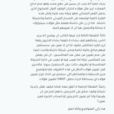
يدرك ايضا انه يجب ان يسير على نهج محدد وهو عدم خداع
العملاء، ارى مثل هؤلاء كخزان الوقود الاول للصاروخ الذي
يحمل القمر الصناعي فهو يتركه بعد فترة ولكن هذه
الفترة كافية لوضعه على المسار المبدئي خاصة والشركة
ناشئة… اما ان ل تكن ناشئة ففعلا مثل هؤلاء سيتركوك
لا محالة والافضل هنا ان لا تعيينهم اصلا.
ثالثاً: النقطة الثالثة اراد فيها الكاتب ان يوضح انه يريد
اناس يشكلهم كيف يشاء لا كيفما يشاء الاخرون وهنا
ارى فكره متناقض فكيف لنا ان لا نعين من سنستثمر
فيهم مبالغ عالية خاصة ونحن شركة ناشئة والحث ايضا
على عدم تعيين من عمل عند المنافسين ، ان من يعمل
عند المنافس تركه اما لعيب فيه او لعيب في ادارة الشركة
المنافسة او لظروف حالت دون الاستمرار سويا. فالاحرى
قبل تعيين هؤلاء النظر في هذه الظروف مليا وتوضيح
مدى الاستفادة والمخاطر التي ستنجم عن اتخاذ قرار تعيين
هؤلاء اي ببساطة اجراء تحليل SWOT لتعيين هؤلاء
رابعاً: النقطة الرابعة لا اتفق معه تماما فكيف نقتل بايدينا
شبابنا وكيف نحكم على الخريجين بانهم اعجز من ان
يفيدونا واذا لم نعيين الخريجين او اصحاب الخبرة فمن
نعين؟
هذا رأيي المتواضع والله اعلم