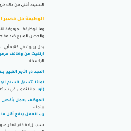
البسيط أغنى من ذاك خريج
الوظيفة حل قصير ال
وما الوظيفة المرموقة الآمن
والحصن المنيع ضد مفاجآت 
يدق روبرت في كتابه أبي 
ارتقيت من وظائف مرموق
الراسخة:
العبد ذو الأجر الكبير، يب
لماذا تتسلق السلم الوظ
(أو:
لماذا تعمل في شركة –
الموظف يعمل بأقصى قوت
بينما –
رب العمل يدفع أقل ما ي
سبب زيادة فقر الفقراء، و