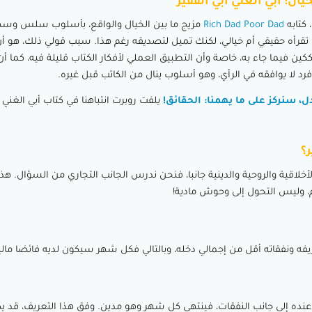
ال: أبي الغني أبي الفقير
كتابه
Rich Dad Poor Dad
مزيج ما بين الخيال والواقع، بأسلوب سلس وس
ا تقرأه حقيقي أم خيالي، لكنك تميل لتصديقه رغم هذا. سبب قولي ذلك، هو أن
ين فيما جاء به، خاصة وأن التطبيق العملي لأفكار الكتاب قليلة فيه، كما أن
فرد لا يوافقه في الرأي، وهو أسلوب ينال من الكاتب قبل غيره.
ل، سنركز على ما يهمنا: الحقائق!
يلفت روبرت انتباهنا في كتاب أبي الغني أ
؟
أخلاقية والروحية والدينية جانبا، فنحن ندرس الجانب التجاري من السؤال. هذ
م، وليس التحول إلى وحوش مادية!
فه ونفقاته أقل من إجمالي دخله، وبالتالي فكل شهر سيكون لديه فائضا ماليا
عنده إلى جانب النفقات، فينتهي كل شهر وهو مدين. وفق هذا التعريف، قد ي