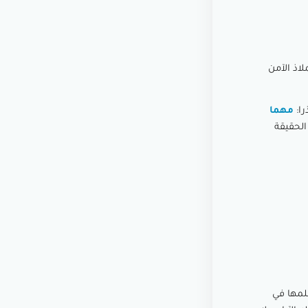
لاذ الآمن
را:
مهما
لحقيقة
علمها في