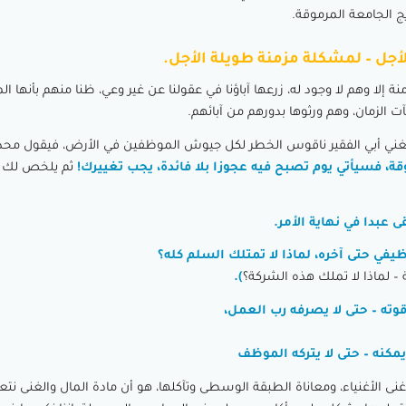
 الجامعة المرموقة.
أجل – لمشكلة مزمنة طويلة الأجل.
ة إلا وهم لا وجود له، زرعها آباؤنا في عقولنا عن غير وعي، ظنا منهم بأنها الم
الزمان، وهم ورثوها بدورهم من آبائهم.
الغني أبي الفقير ناقوس الخطر لكل جيوش الموظفين في الأرض، فيقول محذ
ة، فسيأتي يوم تصبح فيه عجوزا بلا فائدة، يجب تغييرك!
ثم يلخص لك ا
قى عبدا في نهاية الأمر.
يفي حتى آخره، لماذا لا تمتلك السلم كله؟
 لماذا لا تملك هذه الشركة؟
).
ه – حتى لا يصرفه رب العمل،
مكنه – حتى لا يتركه الموظف
غنى الأغنياء، ومعاناة الطبقة الوسطى وتآكلها، هو أن مادة المال والغنى نت