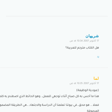
شريهان
17 أكتوبر 2007 at 10:34 ص
says:
هل الكتاب مترجم للعربية؟
رد
لما
17 أكتوبر 2007 at 10:35 ص
says:
(عبودية الوظيفة)
هذا ما أحس به كل صباح أثناء توجهي للعمل.. وهو الحائط الذي اصطدم به كلما 
فعلا … هو محق…في بيوتنا تعلمنا أن الدراسة والاجتهاد …هي الطريقة المضم
المرموقة