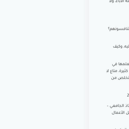
الآباء، ولا
تنافسونهم؟
يه، وكيف
تعلمها في
يرة، متاع لا
ونتخلص من
اذ الجامعي –
 الأعمال