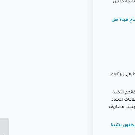
ائمة ما بين
اح فيه؟ هل
يفي ويرتقوه،
اتهم الآخذة
طاقات اعتماد
 يجلب مصاريف
خطئون بشدة
.
مشروعي 