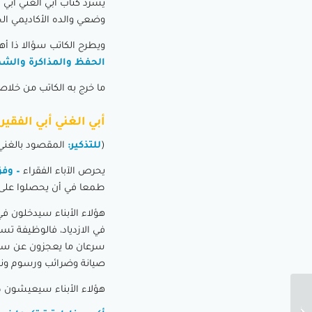
يسرد كتاب أبي الغني أبي 
وضعي والده الأكاديمي الج
ويطرح الكاتب سؤالا ذا أه
الحفظ والمذاكرة والشه
ما خرج به الكاتب من خلاص
أبي الغني أبي الفقير
(
للتذكير:
المقصود بالغني 
يحرص الآباء الفقراء
– وفق
طمعا في أن يحصلوا على رو
هؤلاء الأبناء سيدخلون في
في الازدياد، فالوظيفة تس
سرعان ما يعجزون عن سداد
صيانة وضرائب ورسوم ونف
هؤلاء الأبناء سيعيشون 
إذا كنت تنوي أن تكون ثريًا