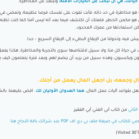
حياتك، هي أن تبحث عن الخيارات الآمنة،
وتبتعد عن المخاطرة.
 هو مخاطرة في حد ذاته، فأنت تفوت على نفسك فرصا عظيمة، وتمضي في
ظن هو مكمن الخطر، فلعلك أن تكتشف فيما بعد أنه ليس آمنا كما كنت تظنه،
كن استعادتها من عمرك المحدود.
عيش فيه، وتحولنا من الإيقاع البطيء إلى الإيقاع السريع – جدا.
 في حياة كل منا، ولا سبيل لاقتناصها سوى بالتجربة والمخاطرة، هكذا يفعل 
ون ويكسبون، وهذه سبيل من يريد أن ينضم لهم، وبعد فترة يتعلمون كيف ي
ال وجمعه، بل اجعل المال يعمل من أجلك.
هل بقواعد آليات عمل المال،
هما العدوان الأوليان لك
. اقض عليهما، بالش
لثاني
من كتاب أبي الغني أبي الفقير
صيغة ملف بي دي اف PDF عند شرائك باقة النجاح هنا.