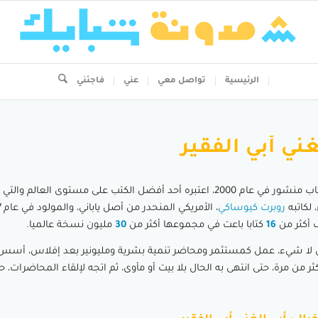
الرئيسية
تواصل معي
عني
فاجئني
غني أبي الفقير
أبي الفقير هو كتاب منشور في عام 2000، اعتبره أحد أفضل الكتب على مستوى العالم
 لكاتبه
روبرت كيوساكي
ف أكثر من
16
كتابا باعت في مجموعها أكثر من
30
مليون نسخة عالميا.
 لا شيء، عمل كمستثمر ومحاضر تنمية بشرية ومليونير بعد إفلاس، أس
ر من مرة، حتى انتهى به الحال بلا بيت أو مأوى، ثم اتجه لإلقاء المحاضرات،