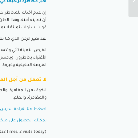
أكبر مخاطرة ترتكبها في 
فتعلم الأصول والخصوم...
إن عدم أخذك للمخاطرات
أن نهايته آمنة، وهذا ال
فوات سنوات ثمينة لا يم
لقد تغير الزمن الذي كنا ن
الفرص الثمينة تأتي وتذهب
الأغنياء يخاطرون، ويخسر
الفرصة الحقيقية وغيرها.
لا تعمل من أجل الم
الخوف من المغامرة، والج
والمغامرة، والعلم.
اضغط هنا لقراءة الدرس ا
يمكنك الحصول على ملخصي للكتاب في 
(Visited 30٬032 times, 2 visits today)