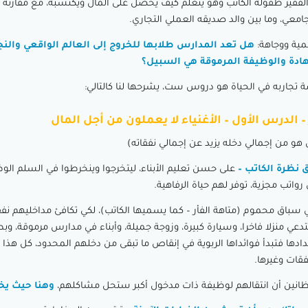
الفقير طفولة الكاتب وهو يتعلم كيف يحصل على المال ويكتسبه، مع مقارنة د
امعي، وما بين والد صديقه العملي التجاري.
مية ووجاهة:
هل تعد المدارس طلابها للخروج إلى العالم الواقعي والنج
ادة والوظيفة المرموقة هي السبيل؟
ة تجاربه في الحياة هو دروس ست، يشرحها لنا كالتالي:
 – الدرس الأول – الأغنياء لا يعملون من أجل المال
هو من إجمالي دخله يزيد عن إجمالي نفقاته)
 نظرة الكاتب –
على حسن تعليم الأبناء، ليتخرجوا وينخرطوا في السلم الوظ
اتب مجزية، توفر لهم حياة الرفاهية.
 سباق محموم (متاهة الفأر – كما يسميها الكاتب)، لكي تكافئ مداخليهم نفق
تدعي منزلا فاخرا، وسيارة كبيرة، وزوجة جميلة، وأبناء في مدارس مرموقة، وب
ها فتبدأ فوائداها الربوية في إنقاص ما تبقى من دخلهم المحدود، كل هذا
قات وغيرها.
ظانين أن انتقالهم لوظيفة ذات مدخول أكبر ستحل مشاكلهم،
وهنا حيث ي