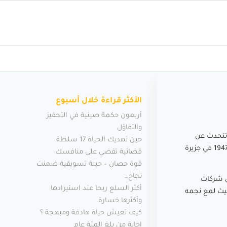
الأكثر قراءة خلال أسبوع
أربعون حكمة صينية في التحفيز
والتفاؤل
 والتي تتحدث عن
حين تهديك الحياة 17 سلطة
، الأمريكي المنحدر من أصل ياباني، والمولود في عام 1947 في جزيرة
قضائية تقضي على منافسك
قوة حصان – حيلة تسويقية ضمنت
نجاح…
س شركات
أكثر السلع ربحا عند استيرادها
 حيث لمع نجمه
وأكثرها خسارة
كيف تعيش حياة هادفة ومبهجة ؟
إجابة من بلغ المئة عام