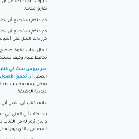
البيوت، بيوتنا، بدلا من أ
نفارق مكاننا.
كم منكم يستطيع أن يطب
كم منكم يستطيع أن يطهو
كرر ذات المثل على أشياء 
المال يجلب القوة، صحيح، 
تحافظ عليه، وكيف تستثم
عبر دروس ست في كتابه أ
الصغر:
أن نجمع الأصول ا
يمكن بيعه بمكسب عند الحا
عبودية الوظيفة.
غلاف كتاب أبي الغني أبي الفقير Rich Dad Poor Dad لمؤلفه روبرت كيوساكي والذ
يبدأ كتاب أبي الغني أبي ا
والذي يُرمز له في الكتاب 
العصامي والذي يرمز له ف