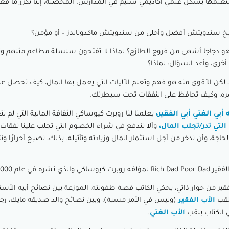
ن نتعلمها بشكل علمي أكاديمي سليم في المدارس. المحصلة، إننا نكرر ما فعله 
خ سندويتش أفضل وأحلى من سندويتش ماكدونالدز – أو مؤمن؟
 دجاجا أشهى من فروج الطازج؟ لماذا لا تفتحون سلسلة مطاعم مثلهم و
أخرى، وأعد السؤال: لماذا؟
لكن الأقوى منه هو فهم وتعلم الآليات التي يعمل بها المال، كيف تحصل عل
ره، وكيف تحافظ على النفقات تحت سيطرتك.
بي الغني أبي الفقير،
يعلمنا لنا روبرت كيوساكي الثقافة المالية التي لم ن
لتي تدر/تجلب المال،
وألا نندفع في شراء الخصوم التي تجلب علينا نفقات كث
جة، وأن ندخر من أجل استثمار المال وزيادته وتأثيله. بذلك، نصبح أحرارًا 
ي نشره في عام 2000
لفقير من حوار ذاتي، يحكي الكاتب قصة طفولته، الموزعة بين نصائح أبيه الأست
بلقب
الأب الفقير
(وليس في الأمر مسبة)، وبين نصائح والد صديقه مايك، رجل
ي الكتاب بلقب
الأب الغني
.