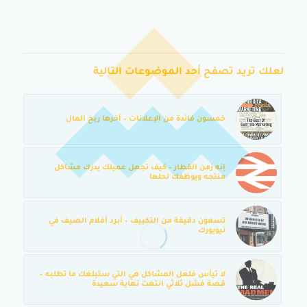
لعلك تريد تصفح أحد الموضوعات التالية
خمسون فائدة من الإعلانات – آخرها ربح المال
إنه زمن القطار – كيف تجعل عميلك يدرك مشاكل
منتجه ويوظفك لحلها
تسعون دقيقة من التكييف – أبرد أفلام الصيف في
نيويورك
لا تيأس فلعل المشاكل هي التي ستبلغك ما تطلبه –
قصة فشل ثلاثي انتهت نهاية سعيدة