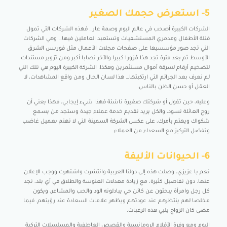
5- استعرض حجمك الصغير
الشركات الكبيرة أصحب في عالم اليوم وصمة عار… فهذه الشركات التي تمول
قتلة الأطفال ومدمري المستشفيات وتستعبد العاملين فيها… وهي الشركات
التي تجد صور مؤسسيها على صفحات مجلات الأعمال مثل فوربس الشرق
الأوسط ثم بعد فترة تجد هذا مُزورا كبيرا والآخر نصابا أكبر ومن تزوير مستندات
لتضخيم أرقام لسرقة أموال مستثمرين وهكذا. الشركة الكبيرة اليوم هي تلك التي
لم نعرف بعد الجرائم التي ارتكبتها… هذا لسان الحال ومن واقع المشاهدات، لا
العقل أو حسن الظن بالناس.
وعليه، حين تقول أو شركتك صغيرة ناشئة فهذا شيء إيجابي، فهذا يعني أن
روح العائلة تسود، والكل يريد تقديم خدمة عملاء جيدة وستجد من يسمع
شكواك ويهتم بأمرك، على عكس الشركة السمينة التي لا تهتم بعميل غاضب
وتفضل التركيز مع السعداء من العملاء.
6- الحيوانات الأليفة
نعم يا عزيزي، وصلت هذه إلى دولنا العربية وانتشرت واشتهرت ووجب الإعلان
عنها. دون تفاصيل كثيرة، مع زيادة معدلات العنوسة والطلاق في أي بلد، تجد
كل رجل وامرأة يبحثون عن كائن حي يبادلونه الود والحب والمشاعر، ويكون
مخلصا لهم ينتظرهم عند عودتهم ويظهر علامات السعادة عند رؤيتهم. فيما
مضى كان الزواج يلبي هذه الرغبات.
اليوم ومع وفرة الأفلام الرومانسية والقصص العاطفية والمسلسلات التركية