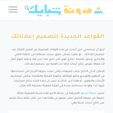
القواعد الجديدة لتصميم إعلاناتك
أرجو أن تسامحني حين أتحدث في هذه الأوقات العصيبة عن أفضل الأفكار عند
تصميم إعلاناتك … لو نظرنا بشكل عميق ستجد مشكلتنا في تخلفنا التقني
والتجاري، وبدون اقتصاد تجاري قوي فلن نخرج مما نحن فيه. وعليه، اليوم أنقل
لك مقالة تعرض نتائج أبحاث أراها ذات أهمية عند تصميم إعلاناتك.
الإعلان الذكي الناجح يجلب المبيعات والتي تجلب بدورها الأرباح التي تستخدمها
في التطوير والتوسع وخلق الوظائف وتقوية العملة والاقتصاد وتكفي لمصاريف
الأبحاث والتطوير… أو هكذا أرى. كذلك لا تنس أن إعادة البناء تحتاج لميزانيات
كبيرة جدا، وهو ما سنحتاجه بشدة في الفترة المقبلة بمشيئة الله تعالى.
نشرت
مجلة انتربنور
الأمريكية في عددها الأخير لهذه السنة الصعيبة مقالة
خفيفة عن رؤيتها لأفضل إعلان مصور في وقتنا هذا، من خلال نقاط ستة تعتمد
على نتائج أبحاث حديثة وهي: