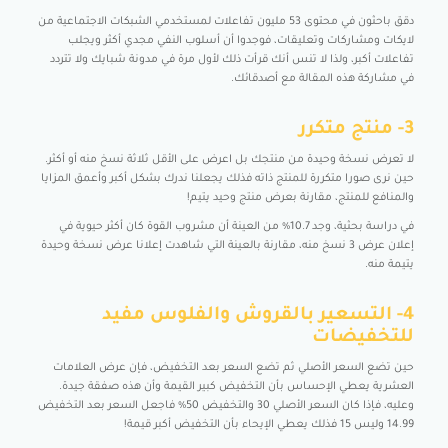
دقق باحثون في محتوى 53 مليون تفاعلات لمستخدمي الشبكات الاجتماعية من
لايكات ومشاركات وتعليقات، فوجدوا أن أسلوب النفي مجدي أكثر ويجلب
تفاعلات أكبر، ولذا لا تنس أنك قرأت ذلك لأول مرة في مدونة شبايك ولا تتردد
في مشاركة هذه المقالة مع أصدقائك.
3- منتج متكرر
لا تعرض نسخة وحيدة من منتجك بل اعرض على الأقل ثلاثة نسخ منه أو أكثر.
حين نرى صورا متكررة للمنتج ذاته فذلك يجعلنا ندرك بشكل أكبر وأعمق المزايا
والمنافع للمنتج، مقارنة بعرض منتج وحيد يتيم!
في دراسة بحثية، وجد 10.7% من العينة أن مشروب القوة كان أكثر حيوية في
إعلان عرض 3 نسخ منه، مقارنة بالعينة التي شاهدت إعلانا عرض نسخة وحيدة
يتيمة منه.
4- التسعير بالقروش والفلوس مفيد
للتخفيضات
حين تضع السعر الأصلي ثم تضع السعر بعد التخفيض، فإن عرض العلامات
العشرية يعطي الإحساس بأن التخفيض كبير القيمة وأن هذه صفقة جيدة.
وعليه، فإذا كان السعر الأصلي 30 والتخفيض 50% فاجعل السعر بعد التخفيض
14.99 وليس 15 فذلك يعطي الإيحاء بأن التخفيض أكبر قيمة!