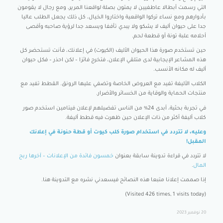
التي رسمت أبطالا عاطفيين لا يمتون بصلة لواقعنا المرير، ومع رجال لا يقومون
بأدوارهم ومع نساء تركوا الواقعية واختاروا الخيال، كل ذلك يجعل الطلب عاليا
جدا على حيوان أليف لا يشكو ولا يبدي تأففا ويسعد جدا لرؤية صاحبه وأقصى
أحلامه علبة تونة أو قطعة لحم.
حين تستخدم صورة هذا الحيوان الأليف (الكيوت) في إعلانك، فأنت تستحضر كل
هذه المشاعر الإيجابية لدى متلقي الإعلان، فتخرج فائزا – لكن احذر – فكل حيوان
أليف له مكانه الأنسب.
الكلاب الأليفة تفيد مع العروض الخاصة وتضفي عليها الرونق. القطط تفيد مع
منتجات الحماية والوقاية من الخسائر والأضرار.
في تجربة بحثية، أبدى 24% من الناس تفضيلهم لإعلان فيتامين استخدم صور
كلاب أليفة أكثر من ذات الإعلان حين ظهرت فيه قطط أليفة.
وعليه، لا تتردد في استخدام صورة كلب كيوت أو قطة حنونة في إعلانك
المقبل!
لا تتردد في قراءة تدوينة سابقة بعنوان
خمسون فائدة من الإعلانات – آخرها ربح
المال
.
إذا صممت إعلانا متبعا هذه النصائح فيسعدني نشره مع التدوينة هنا.
(Visited 426 times, 1 visits today)
20 نوفمبر 2023