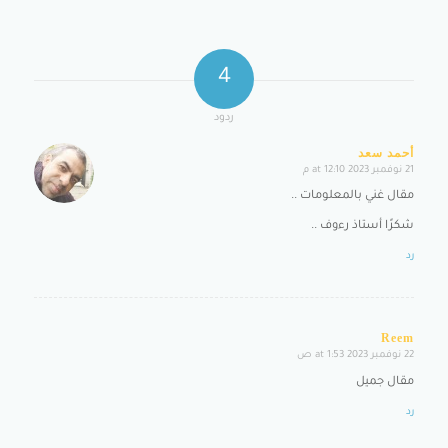
4
ردود
أحمد سعد
21 نوفمبر 2023 at 12:10 م
says:
مقال غني بالمعلومات ..
شكرًا أستاذ رءوف ..
رد
Reem
22 نوفمبر 2023 at 1:53 ص
says:
مقال جميل
رد