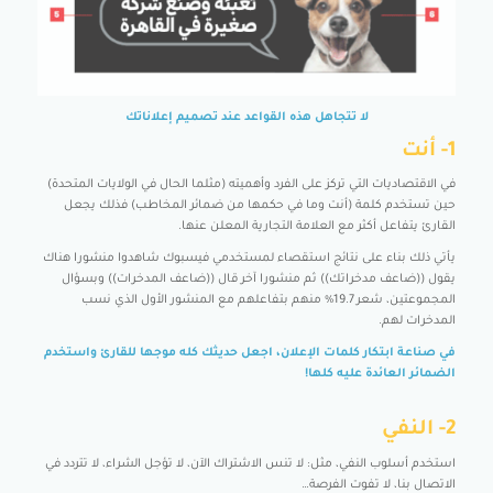
لا تتجاهل هذه القواعد عند تصميم إعلاناتك
1- أنت
في الاقتصاديات التي تركز على الفرد وأهميته (مثلما الحال في الولايات المتحدة)
حين تستخدم كلمة (أنت وما في حكمها من ضمائر المخاطب) فذلك يجعل
القارئ يتفاعل أكثر مع العلامة التجارية المعلن عنها.
يأتي ذلك بناء على نتائج استقصاء لمستخدمي فيسبوك شاهدوا منشورا هناك
يقول ((ضاعف مدخراتك)) ثم منشورا آخر قال ((ضاعف المدخرات)) وبسؤال
المجموعتين، شعر 19.7% منهم بتفاعلهم مع المنشور الأول الذي نسب
المدخرات لهم.
في صناعة ابتكار كلمات الإعلان، اجعل حديثك كله موجها للقارئ واستخدم
الضمائر العائدة عليه كلها!
2- النفي
استخدم أسلوب النفي، مثل: لا تنس الاشتراك الآن، لا تؤجل الشراء، لا تتردد في
الاتصال بنا، لا تفوت الفرصة…