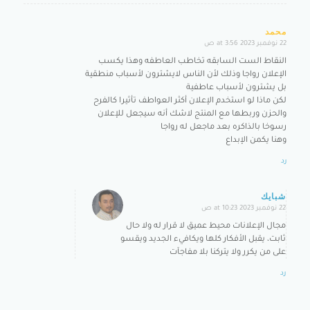
محمد
22 نوفمبر 2023 at 3:56 ص
says:
النقاط الست السابقه تخاطب العاطفه وهذا يكسب
الإعلان رواجا وذلك لأن الناس لايشترون لأسباب منطقية
بل يشترون لأسباب عاطفية
لكن ماذا لو استخدم الإعلان أكثر العواطف تأثيرا كالفرح
والحزن وربطها مع المنتج لاشك أنه سيجعل للإعلان
رسوخا بالذاكره بعد ماجعل له رواجا
وهنا يكمن الإبداع
رد
شبايك
22 نوفمبر 2023 at 10:23 ص
says:
مجال الإعلانات محيط عميق لا قرار له ولا حال
ثابت، يقبل الأفكار كلها ويكافيء الجديد ويقسو
على من يكرر ولا يتركنا بلا مفاجآت
رد