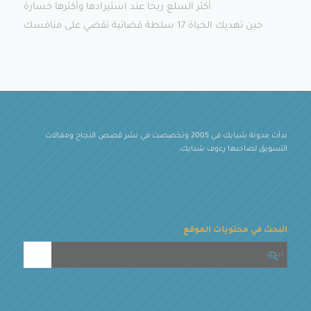
أكثر السلع ربحا عند استيرادها وأكثرها خسارة
حين تهديك الحياة 17 سلطة قضائية تقضي على منافسك
بدأت مدونة شبايك في 2005 وتخصصت في نشر قصص النجاح ومقالات
التسويق لصاحبها رءوف شبايك.
البحث في محتويات الموقع