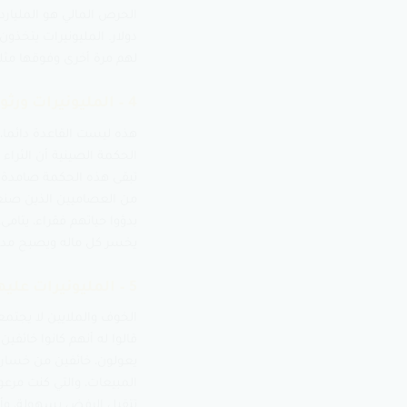
دولار. المليونيرات يتخذون
لهم مرة أخرى وفوقها مثلها
4 – المليونيرات ورثوا الملايين
هذه ليست القاعدة دائما،
الحكمة الصينية أن الثراء 
من العصاميين الذين صنع
بدؤوا حياتهم فقراء، يتامى
يخسر كل ماله ويصبح مدينا 3.5 مرة خلال حي
5 – المليونيرات عليهم ألا يعرفوا الخوف
قالوا له أنهم كانوا خائ
يعولون، خائفين من خسارة 
المبيعات، والتي كنت مرعوب
تتقبل الرفض بسهولة، وأن