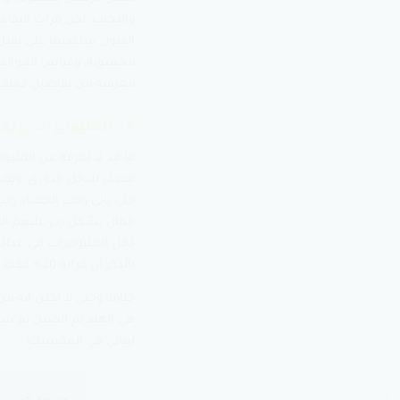
والنحيب، لكن مرات البكاء 
القبول ساعدتها على تقب
محسوبة، وقياس العوائد ا
معرفته من تفاصيل دقيقة
6 – المليونيرات يربحون الملايين شهريا
ما قد لا تعرفه عن الملي
مصدر للدخل الدوري، ويعم
حتى يأتي وقت الحصاد ويب
المال بشكل يدر عليهم ال
دخل المليونيرات في عداد 
بالذكر أن قرابة 20% فقط من المليونيرات تقاعدوا، في حين بقي 80% يعملون حتى نهاية آجالهم.
ختاما، وحتى لا تظن أنه م
هي الهند ثم الصين ثم سنغ
لبناني في المكسيك!
جو آدز – مليونير التقشير في