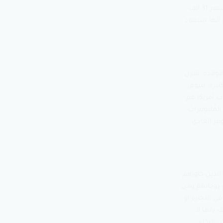
الحرص المالي هو الملياردير وارن بافيت، الذي لا زال يعيش لليوم في بيته الذي اشتراه في عام 1958 بسعر 31 ألف
ق أنها ستعود
ولاده. تقول
يرة. لليوم،
 أمريكي حديث، وجد أن 86% من مليونيرات أمريكا هم
لمليونيرات
نير العادي
 المؤلف على أن 57% من المليونيرات الذين حاورهم
 زوجاتهم ومن
ي التجارة أو
بأنها لا
 البكاء