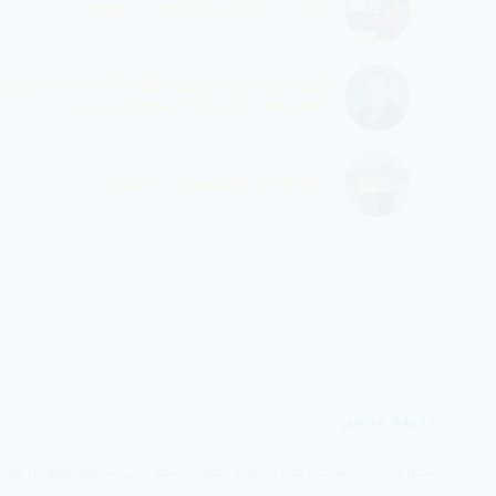
جو آدز – مليونير التقشير في نيويورك
قصة ثراء م ج ديماركو مؤلف كتاب حارة المليوني
السريعة (أو الحارة السريعة للثراء)
نصائح من مليونير يدير 10 شركات
حذيفة ماضي
2 يوليو 2014 at 6:31 ص
says:
شكراً جزيلاً أخ شبايك ، هذه التدوينة جعلتني أشعر بأنني سأصبح مليونيراً يوماً م