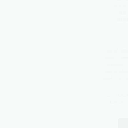
 أن مرات
اطرة
يمكنهم
هم أكثر من
فترات طويلة،
ات يستثمرون
 يمكن أن يكون
الجاد. الجدير
ليونيرات جدد
و – من أصل
قصة هو