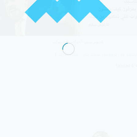
كارلوس سليم – أحد أغني المليونيرات
الضوء على كارلوس سليم أغنى أغنياء الأرض
]