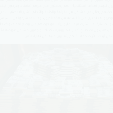
ي تربح مليون أو أكثر، فحتما عليك أن تكون ذكيا لامعا أكثر من بقية البشر. ه
ون لديهم أهداف استثنائية. إنهم يخطئون مثل غيرهم تماما، لا يعرفون كيف 
بعضهم يعاني من مشاكل في القراءة والكتابة والتعلم. تشير الاحصائيات عن 
نين وخرجوا معتمدين على أنفسهم من هذه الديون، وغالبا ما شرعوا في تأسي
ل والخسارة. ما اشترك فيه المليونيرات هو حرصهم على وضع أهداف واضحة
فيذها، بدون اصطناع أعذار. المليونيرات كذلك يواجهون مشاكل عويصة مث
حي أو خسائر ضخمة، لكنهم يتغلبون عليها في نهاية الأمر.