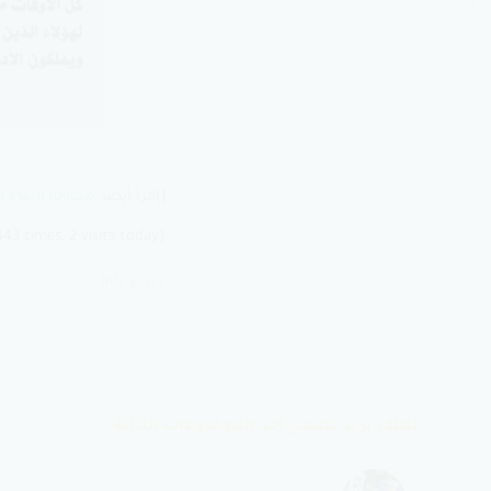
نيويورك
[إقرأ أيضا:
محاولة لإلقاء 
(Visited 6٬443 times, 2 visits today)
2 يوليو 2014
لعلك تريد تصفح أحد الموضوعات التالية