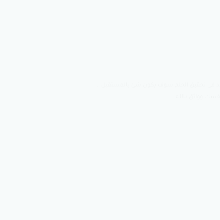
د فى تحقيق الحلم سوف يكون شئ بالمستقبل ..
سك وواثق بالله .