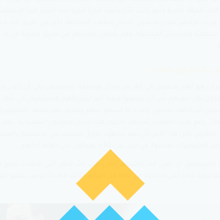
كانت قليلة، خاصة وأنها كانت تثابر وتعيد الكرة المرة بعد المرة، كما اكتشفت
ل مرات الرفض بصدر منشرح. النجاح يتطلب المجازفة، لكن عن طريق أخذ مخ
لممكنة والخسائر المحتملة، وهم يقللون المخاطر عن طريق معرفة كل ما 
.
ونيرات هو أنهم يعملون في أكثر من مجال ووظيفة، ويحرصون على أن يكون لدي
لون بكل جهدهم على أن يضيفوا قيمة أكبر لشركاتهم، ويستمرون في ذلك ل
يعون شركاتهم بملايين، وعادة ما تسمع عنهم وتعرف بهم وقتها. المليونير
مال، ومع تعدد المصادر، تجدهم يأخذون هذا الدخل ويعيدون استثماره. نعم،
الملايين، لكن هذا الأمر يأتي بعد مجهود طويل مستمر من الاستثمار والعمل 
ن المستحيل أن تكون أنت المليونير التالي، فإن أكثر الدول التي شهدت صنع م
افورة، وأما أغنى ملياردير في دولة من العالم الثالث فهو كارلوس سليم حل