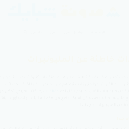
الرئيسية
تواصل معي
عني
فاجئني
ات خاطئة عن المليونيرات
ت مستحيل أم ضربة حظ؟ لا شك أن هناك اعتقادات كثيرة تسود بيننا حول ط
نيرات أو الذين تربحوا حتى زادت ثروتهم عن المليون. نظرا لقلة الاحصائيات 
ابة عن مليونيرات الغرب، واليوم أنقل لكم
مقالة
نشرها كاتب أمريكي تمكن من 
مي ربح ملايينه بعرقه وجهده في أمريكا، وخرج من هذه المقابلات والمحاورات بق
 عن المليونيرات، وهي تبدأ بـ: