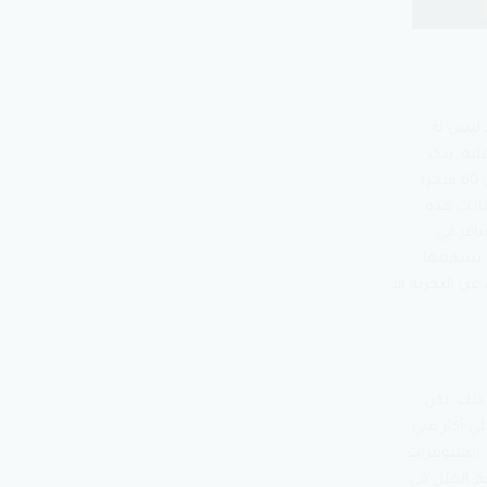
د ليس له
يه. يذكر
المؤلف قصة أمريكي أصبح مليونير من بيع دراجات هوائية صنعها بيده. في بدايته، مر هذا الأمريكي على 60 متجرا
عادت هذه
سافر في
ي يسمعها.
ن التجربة إلا
ذلك، لكن
لي أكثر مني
المليونيرات
م المثل في