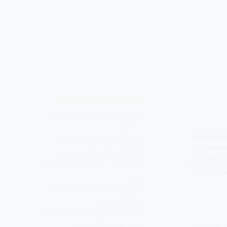
الأكثر قراءة خلال أسبوع
أربعون حكمة صينية في التحفيز
والتفاؤل
بيعة أولئك
حين تهديك الحياة 17 سلطة
المتوفرة عن
قضائية تقضي على منافسك
محاورة أكثر
قوة حصان – حيلة تسويقية ضمنت
ائمة من ستة
نجاح…
أكثر السلع ربحا عند استيرادها
وأكثرها خسارة
كيف تعيش حياة هادفة ومبهجة ؟
إجابة من بلغ المئة عام