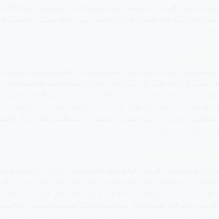
 القرارات الذكية ذات العوائد الإيجابية، وحتى حين تجدهم ينفقون الملايين، ث
 أو يزيد.
 بعضهم يرث المال ويحافظ عليه، بعضهم يبدده، وبعضهم يصنعه ثم يتركه لأ
لا يستمر في عائلة لأكثر من ثلاثة أجيال، وهذه الحكمة جاءت بعد مشاهدات كث
تبقى هذه الحكمة صامدة وصحيحة في أحيان كثيرة. في إحصاء
وا ملاينهم بأنفسهم دون وراثة. قصص كثيرة لدى شبايك ستحكي كيف أن ا
، مديونين، بلا مأوى أو قريب معيل. الطريف أن الإحصائيات تشير إلى أن المليو
اته.
الخوف والملايين لا يجتمعون، أو هكذا يسود الاعتقاد العام. يؤكد
فين جدا قبل شروعهم في تنفيذ مشروعهم الأول، خائفين من الفشل، من خذلان
كل شيء. يحكي المؤلف قصة الأمريكية انيتا كروك والتي لم تملك أي خبرة ف
ة حين دخلت أول متجر لتحاول بيع منتجاتها التي صنعتها بنفسها. انيتا تعترف 
ها كثيرا ما خرجت من المحلات التي رفضت الشراء منها منفجرة في نوبات من