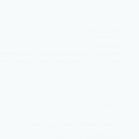
رد
islam mahmoud
2 يوليو 2014 at 9:32 ص
says:
فعلا كلامك صحيح ..
دائما اقول الشخص الذي يحلم بدون عمل لا يصنع شئ ولكن الذي يحلم ويجته
ولذلك اذا حلمت باي شئ تستطيع تحقيقة اذا اجتهدت فى عملك وكنت واثق بنف
رد
محمد ال كامل
2 يوليو 2014 at 11:19 ص
says:
مرحبا ..
يوجد نموذج في العالم العربي .. ملياردير ..ومع ذلك ..أفلس 3 مرات بإرادته ..
سيرة شيقة ممكن تكتب عنها أخي شبايك