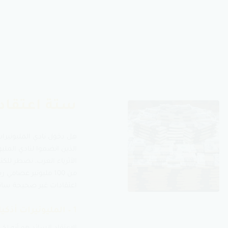
ستة اعتقاد
هل دخول نادي المليونيرا
الذين انضموا لنادي المليو
الأثرياء العرب، نضطر للكت
من 100 مليونير عصا
اعتقادات غير صحيحة سائدة
1 – المليونيرات أذكياء جدا