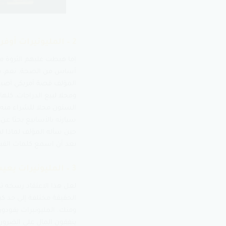
2 – المليونيرات أوفر حظا
إما هبطت عليهم الثروة من
أساس من الصحة. نعم، هناك
ومحلا لبيع الدراجات، كله
الستون محلا للشراء منه. 
سيارته بالأسابيع بحثا عن
حين سأله المؤلف لماذا لم
بعد أن اسمع كلمات القبول، و
3 – المليونيرات يعيشون حياة البذخ والترف
لعل هذا الاعتقاد رسخه ت
الحقيقة مختلفة إلى حد كبي
ومنك. المليونيرات يقودون 
ينفقون المال على الضرور