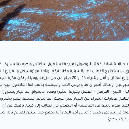
جد جبالا شاهقة، فمثلا للوصول لمزرعة نستغرق ساعتين ونصف بالسيارة، أ
ع لا نستطيع الذهاب لها بالسيارة فكنا نتركها وناخذ موتوسيكل والمزارع لات
كبيرة فمساحات أغلب المزارع هكتار أو أقل وشراء 15 او 20 كيلو من كل مزرعة يوميا لم
خلال أسبوعين، وهناك أسواق تقام يومي الاحد والجمعة يذهب لها الفلاحون لبيع 
يا – التبغ – القرنفل – الفلفل وغيرها الكثير) وهذه الاسواق بها تجار يشترون 
لفل فحاولت الشراء من التجار لكني عرفت أنها مباعة مسبقا، فهم يشترون ب
لكبير يقوم بالبيع في العاصمة أو التصدير في الغالب إلى كينيا. ناهيك عن أن ال
لة في شخص جديد وأخبرني أحد التجار أننا نجمع منذ سنين لصالح تجار كين
ك ونخسرهم؟