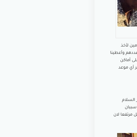
مين لأخذ
 كيلو في اليوم، فزدنا من عددهم وأعطينا
لى أماكن
 آخر شهر نوفمبر أي موعد
ر السلام
سببان
 مرتفعا لان