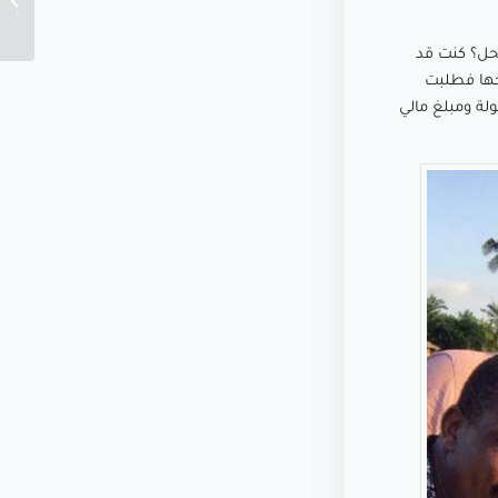
كتاب
لحل؟ كنت قد
حها فطلبت
لة ومبلغ مالي