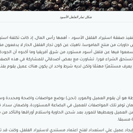
شكل ثمار الفلفل الأسود
نفيذ صفقة استيراد الفلفل الأسود – أهمها رأس المال، إذ كانت تكلفة استير
اويات من منتج الماموسا، ناهيك عن كون تجار الفلفل الحار لا يدفعون م
يسمعوا فيها عن فلفل أسود مستورد من شرق أفريقيا وما أكدوه أن الجودة
ا تستحق الشراء فورا. تشاورت مع بعض أصدقائي للمشاركة في هذه الصف
 يعرف مستثمرًا مهتمًا ولكن لديه شرط واحد ان يكون هناك عميل يقوم بفتح
طة هو أن يقوم العميل والمورد (نحن) بوضع مواصفات واضحة ومحددة وسع
ن توفر تلك المواصفات للعميل في البضاعة المستوردة، ولضمان سداد 
 من العميل ويعطيها للمورد بعد شحن الحاوية واستلام أوراقها والتأكد من
مسبقا.
جاد عميل علي استعداد لفتح اعتماد مستندي لاستيراد الفلفل، وكنت قد 