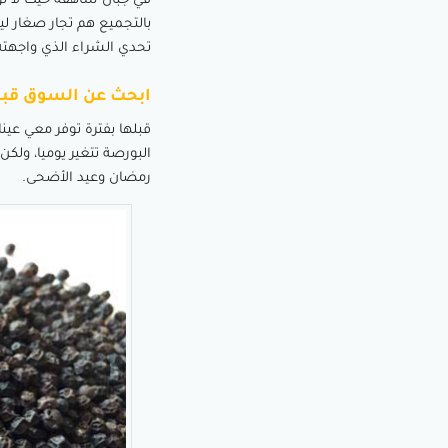
في جبال شاهقة حيث لا تو
بالتجميع هم تجار صغار لي
تحدي الشراء الذي واجهته
ابحث عن السوق قبل
قبلها بفترة توفر معي عين
البورصة تتغير يوميا، ول
رمضان وعيد الأضحى.