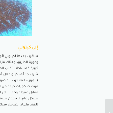
إلى كينولي
سافرت بعدها لكينولي لأ
وعورة الطريق، وهناك مزار
شراء 15 ألف كيلو 
(الموز – المانجو – الفاصول
فوجدت كميات جيدة من الف
مقابل عمولة وهذا التاجر ا
بشكل عام، لا يثقون بسهو
للهند فلماذا نتعامل مع
ملخص كتاب الحلاق الثري –
أحد أشهر كتب نصائح