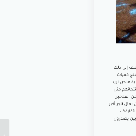
ضف إلى ذلك
نتج كميات
 تكن فكرة مجدية فنحن نريد
منتجاتهم مثل
من الفلاحين
مال تاجر أكبر
أفارقة –
يين يصدرون
ابدأ شي