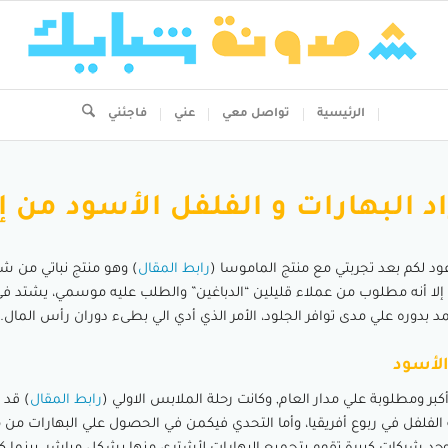
الرئيسية
تواصل معي
عني
فاجئني
د البهارات و الفلفل الأسود من إ
ود لكم بعد تجربتي مع منتج الماموسا (
رابط المقال
) وهو منتج نباتي من شر
إلا أنه مطلوب من عملاء قليلين “الدباغين” والطلب عليه موسمي، يشتد 
مد بدوره علي مدى توافر الجلود، الأمر الذي أدي الي بطىء دوران رأس المال.
الأسود
بر ومطلوبة علي مدار العام, وكانت رحلة الملابس الاولي (
رابط المقال
) قد 
الفلفل في ربوع أفريقيا، وأما التحدي فيكمن في الحصول علي البهارات من م