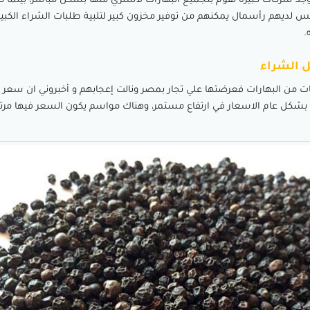
جد شركات كبيرة تقوم بتجميع البهارات لأشتري منها بشكل مباشر، بينما ك
س لديهم رأسمال يمكنهم من توفير مخزون كبير لتلبية طلبات الشراء الكبير
.
 الشراء
ات من البهارات فعرضتها علي تجار بمصر ونالت إعجابهم و أخبروني ان سعر ا
كن بشكل عام الاسعار في ارتفاع مستمر، وهناك مواسم يكون السعر فيها مرت