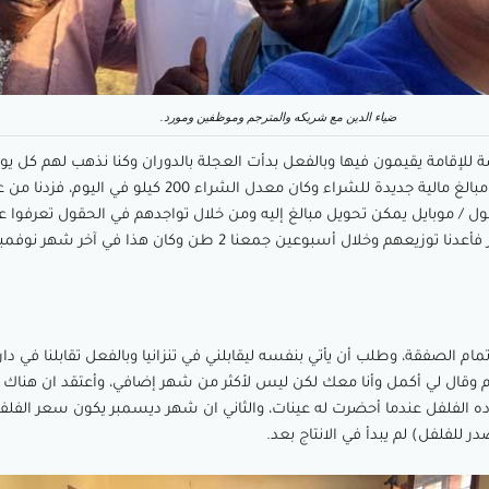
ضياء الدين مع شريكه والمترجم وموظفين ومورد.
للإقامة يقيمون فيها وبالفعل بدأت العجلة بالدوران وكنا نذهب لهم كل يو
البضاعة منهم وإعطائهم مبالغ مالية جديدة للشراء وكان معدل الشراء 200
 / موبايل يمكن تحويل مبالغ إليه ومن خلال تواجدهم في الحقول تعرفوا ع
جديدة يتوفر بها فلفل أكثر فأعدنا توزيعهم وخلال أسبوعين جمعنا 2 طن وكان هذا في
إتمام الصفقة، وطلب أن يأتي بنفسه ليقابلني في تنزانيا وبالفعل تقابلنا في دا
وقال لي أكمل وأنا معك لكن ليس لأكثر من شهر إضافي، وأعتقد ان هناك 
ده الفلفل عندما أحضرت له عينات، والثاني ان شهر ديسمبر يكون سعر الفلفل
ر للفلفل) لم يبدأ في الانتاج بعد.