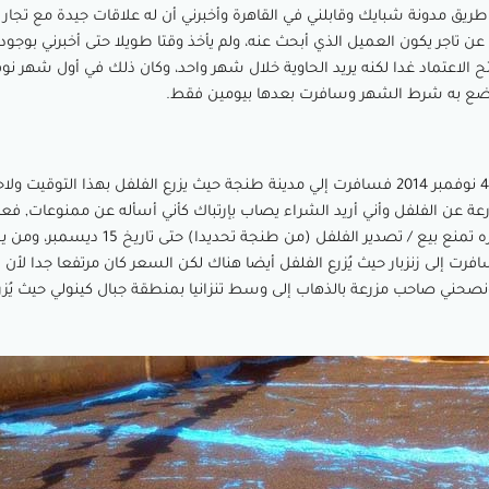
يق مدونة شبايك وقابلني في القاهرة وأخبرني أن له علاقات جيدة مع تجار 
ن تاجر يكون العميل الذي أبحث عنه، ولم يأخذ وقتا طويلا حتى أخبرني بوجود
ووضع به شرط الشهر وسافرت بعدها بيومين فقط.
كان أول يوم لي في تنزانيا 4 نوفمبر 2014 فسافرت إلي مدينة طنجة حيث يزرع الفلفل بهذا التوقي
ة عن الفلفل وأني أريد الشراء يصاب بإرتباك كأني أسأله عن ممنوعات, فع
الحكومة التنزانية ولأول مره تمنع بيع / تصدير الفلفل (من طنجة تح
ت إلى زنزبار حيث يُزرع الفلفل أيضا هناك لكن السعر كان مرتفعا جدا لأن
ونصحني صاحب مزرعة بالذهاب إلى وسط تنزانيا بمنطقة جبال كينولي حيث يُزر