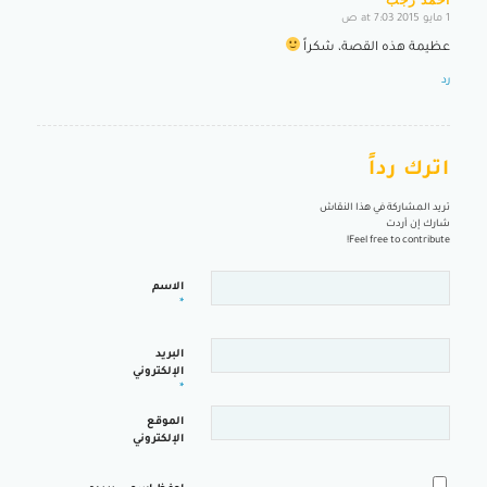
أحمد رجب
1 مايو 2015 at 7:03 ص
says:
عظيمة هذه القصة، شكراً
رد
اترك رداً
تريد المشاركة في هذا النقاش
شارك إن أردت
Feel free to contribute!
الاسم
*
البريد
الإلكتروني
*
الموقع
الإلكتروني