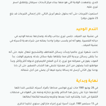
كندي، وتعهدت الولاية التي هو منها ببناء مركز لأبحاث سرطان وإطلاق اسم
تيري عليه.
استمرت التبرعات حتى أنه بحلول شهر أبريل التالي، كان إجمالي التبرعات قد بلغ
23 مليون دولار!
الندم الوحيد
في عشية عيد الميلاد، جلس تيري بجانب والدته، وصارحها بندمه الوحيد في
حياته القصيرة، وهو أنه لم يكسب دولارا واحدا يمكنه من شراء هدية لأسرته في
عشية الميلاد…
ذاعت شهرة تيري عالميا وبدأت رسائل التعاطف والتشجيع تنهال عليه، حتى أنه
بدأ يتلقى رسائل بريدية أكثر مما يتلقاها بقية سكان بلدته، وبمرور الوقت، بدأ
الموت يفوز في معركته مع تيري، إذ أدى العلاج الكيمياوي لذبوله أكثر وأكثر، وبدأ
مواطنو كندا يصلون من أجل معجزة تشفي هذا الشاب الصغير، حتى أن بابا
يوحنا بول الثاني أرسل له رسالة يخبره فيها أن يصلي من أجل شفائه.
نهاية وبداية
في 28 يونيو 1981 مات تيري فوكس محاطا بأفراد أسرته، لتنكس كندا كلها
أعلامها حزنا على رحيل هذا الحالم، ولتذيع جنازته ودفنه على الهواء في محطات
التلفزة في كندا، ولتتذكره كندا بعدها وتكرمه وتضمه لقائمة أبطالها.
في 13 سبتمبر 1981، قررت أسرة تيري إجراء ماراثون سنوي تخليدا لذكرى