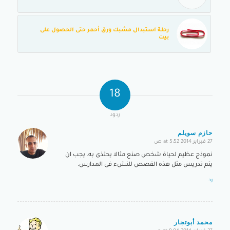
رحلة استبدال مشبك ورق أحمر حتى الحصول على
بيت
18
ردود
حازم سويلم
27 فبراير 2014 at 5:52 ص
says:
نموذج عظيم لحياة شخص صنع مثالا يحتذى به. يجب ان
يتم تدريس مثل هذه القصص للنشء فى المدارس.
رد
محمد أبوتجار