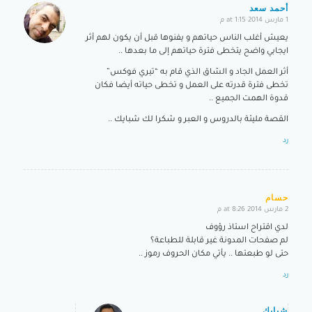
أحمد سعد
1 مارس 2014 at 1:15 م
says:
يعيش أغلب الناس حياتهم و يفنوها قبل أن يكون لهم أثر
ايجابي واضح يتخطى فترة حياتهم إلى ما بعدها ..
أثر العمل الجاد و الشاق الذي قام به “تيري فوكس”
تخطى فترة قدرته على العمل و تخطى حياته أيضا فكان
قدوة الهمت الجميع ..
القصة مليئة بالدروس و العبر و شكرا لك شبايك ..
رد
حسام
2 مارس 2014 at 8:26 م
says:
لدي اقتراح استاذ رؤوف
لم صفحات المدونة غير قابلة للطباعة؟
حتى لو طبعتها .. يأتي مكان الحروف رموز ..
رد
شبايك