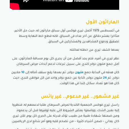
الماراثون الأول
في أغسطس 1979 أكمل تيري فوكس أول سباق ماراثون له، حيث حل الأخير،
متأخرا بعشر دقائق عن آخر عداء في السباق، لكنه قطع خط النهاية وسط
تصفيق ودموع المشاهدين والمشاركين في السباق.
بعدها كشف تيري عن خطته لعائلته.
نظر تيري في أمره، فلم يجد أفضل من أن يجري كل يوم مسافة الماراثون، على
أمل جمع مليون دولار كندي على سبيل تبرعات لدعم أبحاث مرض السرطان.
كان هدفه في البداية جمع
مليون
دولار، ثم بعدها رفع سقف آماله إلى
10
ملايين
دولار، ثم
24
مليون دولار، كناية عن جمع دولار واحد من كل مواطن كندي، حيث
كان هذا هو تعداد سكان كندا في هذا الوقت.
غير مشهور.. غير مدعوم.. غير يائس
راسل تيري فوكس الجمعية الكندية لمرض السرطان طلبا لدعمهم له، فنظروا
إليه بعين الشك، ووضعوا بعض الشروط التي عليه توفيرها قبل أن يدعموه،
ومن ضمنها شهادة طبية من طبيب تؤكد قدرته على الجري كل يوم، لكن تيري
كان يعاني – ضمن أشياء كثيرة – من تضخم قلبه وهو أمر شائع لدى الرياضيين.