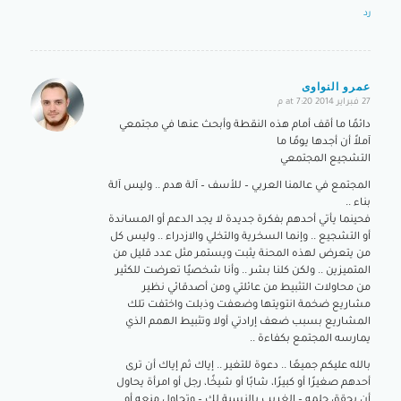
رد
عمرو النواوى
27 فبراير 2014 at 7:20 م
says:
دائمًا ما أقف أمام هذه النقطة وأبحث عنها في مجتمعي
آملاً أن أجدها يومًا ما
التشجيع المجتمعي
المجتمع في عالمنا العربي – للأسف – آلة هدم .. وليس آلة
بناء ..
فحينما يأتي أحدهم بفكرة جديدة لا يجد الدعم أو المساندة
أو التشجيع .. وإنما السخرية والتخلي والازدراء .. وليس كل
من يتعرض لهذه المحنة يثبت ويستمر مثل عدد قليل من
المتميزين .. ولكن كلنا بشر .. وأنا شخصيًا تعرضت للكثير
من محاولات التثبيط من عائلتي ومن أصدقائي نظير
مشاريع ضخمة انتويتها وضعفت وذبلت واختفت تلك
المشاريع بسبب ضعف إرادتي أولا وتثبيط الهمم الذي
يمارسه المجتمع بكفاءة ..
بالله عليكم جميعًا .. دعوة للتغير .. إياك ثم إياك أن ترى
أحدهم صغيرًا أو كبيرًا، شابًا أو شيخًا، رجل أو امرأة يحاول
أن يحقق حلمه – الغريب بالنسبة لك – وتحاول منعه أو