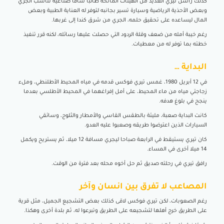
كذلك راسل تيري العديد من الهيئات المانحة طالبا ساقا صناعية تناسب الجري
وبعض الأحذية الرياضية وسيارة تسير بجانبه لتوفر له العناية الطبية وبعض
المال ليساعده على تحقيق حلمه، الجري من شرق كندا إلى غربها.
رغم خيبة أمله من ضعف وقلة الردود التي حصلت عليها رسائله، لكنه قرر تنفيذ
خطته بما توفر له من معطيات.
البداية …
في 12 أبريل 1980، غمس تيري فوكس قدمه في مياه المحيط الأطلنطي، وملء
زجاجتي مياه من ماء المحيط، على أمل إفراغهما في المحيط الأطلسي بعدما
ينجح في بلوغ هدفه.
كانت البداية صعبة، مليئة بالطقس القاسي والأمطار والثلوج، وسائقي
السيارات الذين اعترضوا طريقه وصعبوا عليه العدو.
كان تيري يستيقط في الرابعة صباحا ليجري مسافة 12 ميلا، ثم يستريح ويكمل
14 ميلا أخرى في المساء.
رافق تيري في رحلته صديق ثم حل أخوه محله بعد فترة من الوقت.
المصاعب لا تفرق بين انسان وآخر
رغم الصعوبات، لكن تيري فوكس لاقى كذلك بعض التشجيع الجميل، مثل قرية
على الطريق خرج أهلها لتشجيعه على الطريق وتبرعوا له، ثم بلدة أخرى وهكذا.