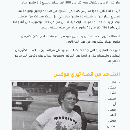
ماراثون الأمل، وشارك فيه أكثر من 300 ألف عداء، وجمع 3.5 مليون دولار.
في العام التالي، دعوا مدارس كندا لكي تشارك في هذا الماراثون وهو ما تم،
ليجمع الماراثون ما قيمته 20 مليون دولار في أول ست سنوات من إقامته،
ليصبح بذلك حدثا عالميا يشارك فيه الناس من كل حدب وصوب، حتى أنه جمع
في عام 1999 أكثر من 15 مليون دولار في هذه السنة وحدها.
احتفالا بمرور 25 سنة على بدء تيري فوكس سباقه الخاص، كان أكثر من 3
مليون عداء يشاركون في هذا الماراثون.
التبرعات المليونية التي جمعها هذا السباق على مر السنين ساعدت الكثير من
العلماء والأطباء على دراسة هذا المرض ومعرفة المزيد عنه وتوفير المزيد من
العلاج له.
الشاهد من قصة تيري فوكس
ماذا
يمكن
لشاب
مجهول
أن
يفعل
أمام
مرض
عضال