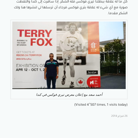
كل ما له علاقة ببطلنا تيري فوكس فله الشكر. إذا سافرت إلى كندا والتقطت
صورة مع أي شيء له علاقة بتري فوكس فرجاء أن ترسلها لي لنشرها هنا ولك
الشكر مقدما.
أحمد سعد مع إعلان معرض تيري فوكس في كندا
(Visited 4٬507 times, 1 visits today)
26 فبراير 2014