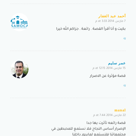
أحمد عبد الغفار
7 مارس 2014 at 3:33 م
says:
بكيت و أنا أقرأ القصة . رائعة . جزاكم الله خيرا
رد
عمر سليم
15 مارس 2014 at 12:15 م
says:
قصة مؤثرة عن الاصرار
رد
manal
22 مارس 2014 at 7:44 م
says:
قصة رائعه تأثرت يها جدا
الإصرار أساس النجاح فلا نستمع للمحبطين في
مجتمعاتنا فلنستمع لمايدور داخلنا