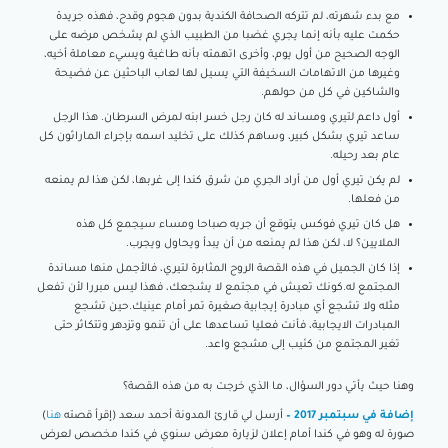
مع بدء شهرته، لم تتركه الصحافة الكندية بدون هجوم وقدح، فهذه جريدة
حكمت عليه بأنه إنما يجري غضبا من الطبيب الذي لم يشخص مرضه على
الوجه الصحيح من أول يوم، وأخرى اتهمته بأنه طاغية ويسيء معاملة أخيه،
وغيرها من الاتهامات السخيفة التي يسيل لها لعاب الباحثين عن فضيحة
والشاكين في كل من حولهم.
أول داعم لتيري ومساند له كان رجل خسر ابنه لمرض السرطان. هذا الرجل
ساعد تيري بشكل كبير، وساهم كذلك على تخليد اسمه بإجراء الماراثون كل
عام بعد رحيله.
لم يكن تيري أول من أراد الجري من شرق كندا إلى غربها، لكن هذا لم يمنعه
من فعلها.
هل كان تيري فوكس يتوقع أن جريه صباحا ومساء سيجمع كل هذه
الملايين؟ لا، لكن هذا لم يمنعه من أن يبدأ ويحاول ويجرب.
إذا كان الجميل في هذه القصة الروح المثابرة لتيري، فالأجمل منها مساندة
المجتمع له.كونك تعيش في مجتمع لا يشجعك، فهذا ليس مبررا لأن تفعل
مثله ولا تشجع أي مبادرة إيجابية صغيرة تمر أمام عينيك.حين تشجع
المبادرات الايجابية، فأنت فعليا تساعدها على أن تنمو وتزدهر وتتكاثر حتى
تغير المجتمع من كئيب إلى مشجع واعد.
وهنا حيث يأتي دور السؤال، ما الذي خرجت به من هذه القصة؟
إضافة في سبتمبر 2017 –
أرسل لي قارئ المدونة أحمد سعد (إقرأ قصته
هنا
)
صورة له وهو في كندا أمام إعلان لزيارة معرض سنوي في كندا مخصص لعرض