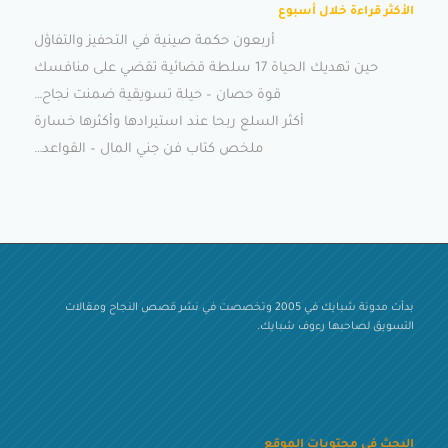
الأكثر قراءة خلال أسبوع
أربعون حكمة صينية في التحفيز والتفاؤل
حين تهديك الحياة 17 سلطة قضائية تقضي على منافسك
قوة حصان – حيلة تسويقية ضمنت نجاح…
أكثر السلع ربحا عند استيرادها وأكثرها خسارة
ملخص كتاب فن جني المال – القواعد…
بدأت مدونة شبايك في 2005 وتخصصت في نشر قصص النجاح ومقالات
التسويق لصاحبها رءوف شبايك.
البحث في محتويات الموقع