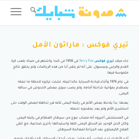
تيري فوكس : ماراثون الأمل
جاء ميلاد
تيري فوكس
Terry Fox
في 1958 في كندا، واشتهر في صباه بلعب كرة
القدم والرجبي وبيسبول، على أنه لم يتقن أيا من هذه الرياضات ولم يحقق نتائج
ملموسة فيها.
في عام 1976 وأثناء قيادته السيارة عائدا لبيته، تشتت تركيزه للحظة ما جعله
يصطدم بمؤخرة شاحنة أمامه، ولم يصب سوى ببعض الخدوش في ساقه
اليمنى.
بعدها، بدأ يلاحظ بعض الألم في ركبته اليمنى لكنه قرر تجاهله لبعض الوقت حتى
استشرى الألم ولم يعد بمقدوره تحمله.
في المستشفى أخبروه أنه مصاب بنوع من سرطان العظام في ركبته اليمنى
وكان الحل الوحيد بتر الساق اليمنى كلها واستبدالها بأخرى صناعية، مع تلقي
العلاج الكيمياوي بعد الجراحة لمعالجة السرطان.
أخبر الأطباء تيري فوكس أنه بفضل بعض أبحاث السرطان الحديثة فإن فرصه