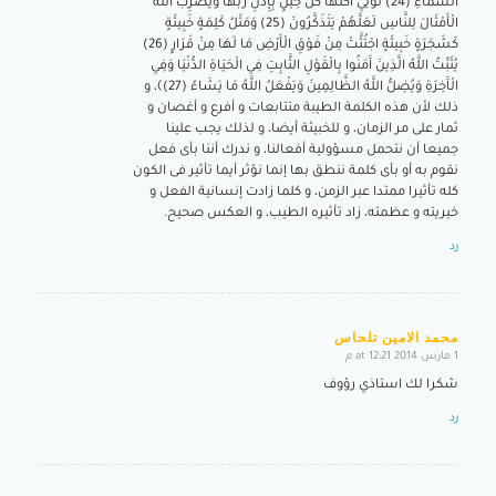
السَّمَاءِ (24) تُؤْتِي أُكُلَهَا كُلَّ حِينٍ بِإِذْنِ رَبِّهَا وَيَضْرِبُ اللَّهُ
الْأَمْثَالَ لِلنَّاسِ لَعَلَّهُمْ يَتَذَكَّرُونَ (25) وَمَثَلُ كَلِمَةٍ خَبِيثَةٍ
كَشَجَرَةٍ خَبِيثَةٍ اجْتُثَّتْ مِنْ فَوْقِ الْأَرْضِ مَا لَهَا مِنْ قَرَارٍ (26)
يُثَبِّتُ اللَّهُ الَّذِينَ آَمَنُوا بِالْقَوْلِ الثَّابِتِ فِي الْحَيَاةِ الدُّنْيَا وَفِي
الْآَخِرَةِ وَيُضِلُّ اللَّهُ الظَّالِمِينَ وَيَفْعَلُ اللَّهُ مَا يَشَاءُ (27)﴾، و
ذلك لأن هذه الكلمة الطيبة متتابعات و أفرع و أغصان و
ثمار على مر الزمان، و للخبيثة أيضا، و لذلك يجب علينا
جميعا أن نتحمل مسؤولية أفعالنا، و ندرك أننا بأى فعل
نقوم به أو بأى كلمة ننطق بها إنما نؤثر أيما تأثير فى الكون
كله تأثيرا ممتدا عبر الزمن، و كلما زادت إنسانية الفعل و
خيريته و عظمته، زاد تأثيره الطيب، و العكس صحيح.
رد
محمد الامين تلحاس
1 مارس 2014 at 12:21 م
says:
شكرا لك استاذي رؤوف
رد