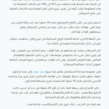
في الحياة بعد إصابته هذه ارتفعت من 15% إلى 50% من الحالات المصابة به.
هذه المعلومة تركت أثرها في نفس تيري الذي أيقن أهمية إجراء الأبحاث الطبية
على علاج السرطان.
استمر تيري في تلقي العلاج الكيمياوي لمدة 16 شهرا بعد بتر ساقه اليمنى في
مركز طبي، وهناك حيث راقب عن كثب غيره من مصابي السرطان وهم
يسقطون الواحد تلو الآخر.
على الجهة الأخرى، لاحظ الأطباء الروح الايجابية لدى تيري والتي ساهمت بشكل
كبير في نجاح علاجه وزيادة فرصه في البقاء حيا.
كان السرطان مرضا غير مشهور في هذا الوقت، رغم انتشاره بين المرضى، ولذا
قرر تيري عمل شيء ما بخصوص مرضه هذا، شيء يجلب الشهرة والاهتمام
العالمي بهذا المرض العضال، وفي ذات الوقت يساهم في جمع التبرعات المالية
لتمويل أبحاث معالجة السرطان.
قبل خضوعه لجراحة الاستئصال والبتر، قرأ سيرة
ديك تروم
، أول عداء ماراثون
بطرف مبتور يكمل سباق نيويورك حتى نهايته، الأمر الذي جعل تيري يبدأ برنامجه
التدريبي الخاص لمدة 14 شهرا للاستعداد لجري مسافة الماراثون…
… لكن الأمر لم يكن سهلا البتة، ذلك أن أول 20 دقيقة من بدء أي تدريب كانت
الأشق والأصعب، تجلب له الألم والالتهابات والأوجاع، فهو كان يثب على قدمه
ويتحمل ألم القفز والهبوط على الساق الصناعية.
بعد فترة من التدريب، اعتاد تيري على الألم واكتسب مناعة ضده.