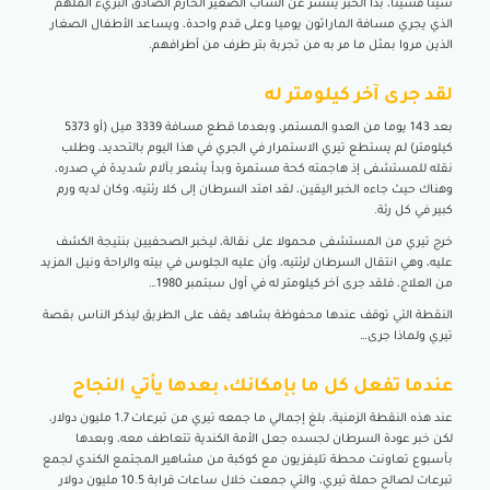
شيئا فشيئا، بدأ الخبر ينتشر عن الشاب الصغير الحازم الصادق البريء الملهم
الذي يجري مسافة الماراثون يوميا وعلى قدم واحدة، ويساعد الأطفال الصغار
الذين مروا بمثل ما مر به من تجربة بتر طرف من أطرافهم.
لقد جرى آخر كيلومتر له
بعد 143 يوما من العدو المستمر، وبعدما قطع مسافة 3339 ميل (أو 5373
كيلومتر) لم يستطع تيري الاستمرار في الجري في هذا اليوم بالتحديد، وطلب
نقله للمستشفى إذ هاجمته كحة مستمرة وبدأ يشعر بآلام شديدة في صدره،
وهناك حيث جاءه الخبر اليقين، لقد امتد السرطان إلى كلا رئتيه، وكان لديه ورم
كبير في كل رئة.
خرج تيري من المستشفى محمولا على نقالة، ليخبر الصحفيين بنتيجة الكشف
عليه، وهي انتقال السرطان لرئتيه، وأن عليه الجلوس في بيته والراحة ونيل المزيد
من العلاج، فلقد جرى آخر كيلومتر له في أول سبتمبر 1980…
النقطة التي توقف عندها محفوظة بشاهد يقف على الطريق ليذكر الناس بقصة
تيري ولماذا جرى…
عندما تفعل كل ما بإمكانك، بعدها يأتي النجاح
عند هذه النقطة الزمنية، بلغ إجمالي ما جمعه تيري من تبرعات 1.7 مليون دولار،
لكن خبر عودة السرطان لجسده جعل الأمة الكندية تتعاطف معه، وبعدها
بأسبوع تعاونت محطة تليفزيون مع كوكبة من مشاهير المجتمع الكندي لجمع
تبرعات لصالح حملة تيري، والتي جمعت خلال ساعات قرابة 10.5 مليون دولار