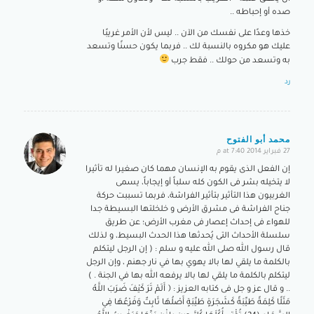
صده أو إحباطه ..
خذها وعدًا على نفسك من الآن .. ليس لأن الأمر غريبًا
عليك هو مكروه بالنسبة لك .. فربما يكون حسنًا وتسعد
به وتسعد من حولك .. فقط جرب
رد
محمد أبو الفتوح
27 فبراير 2014 at 7:40 م
says:
إن الفعل الذى يقوم به الإنسان مهما كان صغيرا له تأثيرا
لا يتخيله بشر فى الكون كله سلباً أو إيجاباً، يسمى
الغربيون هذا التأثير بتأثير الفراشة، فربما تسببت حركة
جناح الفراشة فى مشرق الأرض و خلخلتها البسيطة جدا
للهواء فى إحداث إعصار فى مغرب الأرض؛ عن طريق
سلسلة الأحداث التى يُحدثها هذا الحدث البسيط، و لذلك
قال رسول الله صلى الله عليه و سلم : ( إن الرجل ليتكلم
بالكلمة ما يلقي لها بالا يهوي بها في نار جهنم ، وإن الرجل
ليتكلم بالكلمة ما يلقي لها بالا يرفعه الله بها في الجنة . )
.. و قال عز و جل فى كتابه العزيز : ﴿ أَلَمْ تَرَ كَيْفَ ضَرَبَ اللَّهُ
مَثَلًا كَلِمَةً طَيِّبَةً كَشَجَرَةٍ طَيِّبَةٍ أَصْلُهَا ثَابِتٌ وَفَرْعُهَا فِي