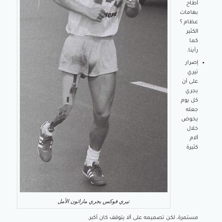
أطاح
بهامات
عظام ؟
الكثير
كما
رأينا.
إصرار
تيري
على أن
يجري
كل يوم
جعله
يخوض
خلال
آلام
كثيرة
تيري فوكس يجري ماراثون الأمل
مستمرة، لكن تصميمه على ألا يتوقف كان أكبر.