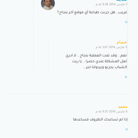
2 مارس 2014 at 9:38 م
says:
غريب… هل جربت طباعة أي موقع آخر بنجاح؟
رد
حسام
3 مارس 2014 at 3:07 م
says:
نعم .. وقد تمت العملية بنجاح .. لا ادري
لعل المشكلة عندي حصرا .. يا ريت
الشباب يجربو ويردولنا خبر ..
رد
محمد
4 مارس 2014 at 9:25 م
says:
إذا لم تساعدك الظروف فساعدها
رد