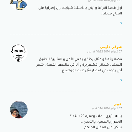
27 فبراير 2014 at 9:04 ص
says:
أول قصة أقرأها و أبكى يا ـأستاذ شبايك ، إن إصرارة على
النجاح يخجلنا .
رد
شوقي دليمي
27 فبراير 2014 at 10:52 ص
says:
قصة رائعة و مثال يحتذى به في الأمل و المثابرة لتحقيق
الهدف ، شدتني قشعريرة و أنا في منتصف القصة ، شكرا
أخي رؤوف في انتظار مثل هاته المواضيع .
رد
عبير
27 فبراير 2014 at 1:14 م
says:
يالله , تيري .. مات وعمره 22 سنه ؟
الاصرار والطموح والتحدي …
شكرا على المقال الملهم