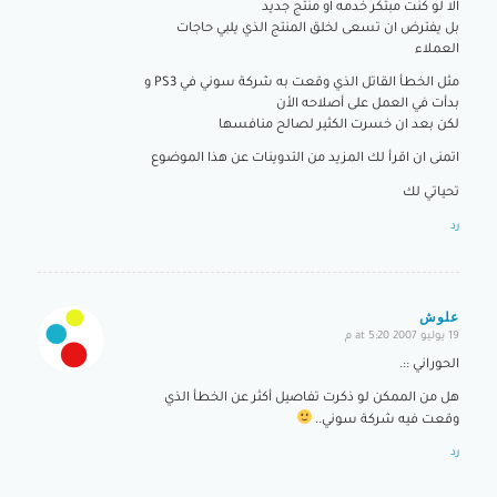
الا لو كنت مبتكر خدمه او منتج جديد
بل يفترض ان تسعى لخلق المنتج الذي يلبي حاجات
العملاء
مثل الخطأ القاتل الذي وقعت به شركة سوني في PS3 و
بدأت في العمل على أصلاحه الأن
لكن بعد ان خسرت الكثير لصالح منافسها
اتمنى ان اقرأ لك المزيد من التدوينات عن هذا الموضوع
تحياتي لك
رد
علوش
19 يوليو 2007 at 5:20 م
says:
الحوراني ::.
هل من الممكن لو ذكرت تفاصيل أكثر عن الخطأ الذي
وقعت فيه شركة سوني..
رد