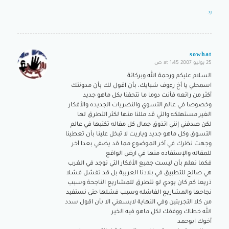
رد
sowhat
25 يوليو 2007 at 1:45 ص
says:
السلام عليكم ورحمة الله وبركاتة
اسمحلي يا أخ رءوف شبايك، بأن اقول لك بأن مدونتك
أكثر من رائعه فأنت دوما ما تتحفنا بكل ماهو جديد
وخصوصا في عالم التسوي والنضريات الجديده والأفكار
الغير مستهلكه والتي قد مللنا منها لكثر التطرق لها
لكن صدقني إنني اتذوق جمال كل مقاله تكتبها في عالم
التسوق وكل ماهو جديد وياريت لا تبخل علينا بأن تعطينا
وجهت نظرك في آخر الموضوع مما قد يضفي بعدا آخر
للمقاله والإستفاده منها في ارض الواقع
فكما تعلم بأن ليست جميع الأفكار التي توجد في الغرب
هي صالح للتطبيق في بلادنا العربية بل قد تفشل فشلا
ذريعا كم كان بودي لو تتطرق للمشاريع الناجحة وسبب
نجاحها والمشاريع الفاشله وسبب فشلها حتى نستفيد
من كلا التجربتين وفي النهاية لايسعني الا بأن اقول سدد
الله خطاك ووفقك لكل ماهو فيه الخير
أخوك ابوحمد