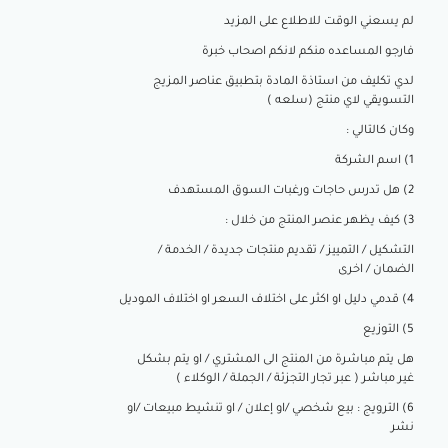
لم يسعني الوقت للاطلاع على المزيد
فارجو المساعده منكم لانكم اصحاب خبرة
لدي تكليف من استاذة المادة بتطبيق عناصر المزيج
التسويقي لاي منتج (سلعه )
وكان كالتالي :
1) اسم الشركة
2) هل تدرس حاجات ورغبات السوق المستهدف
3) كيف يظهر عنصر المنتج من خلال :
التشكيل / التمييز / تقديم منتجات جديدة / الخدمة /
الضمان / اخرى
4) قدمي دليل او اكثر على اختلاف السعر او اختلاف الموديل
5) التوزيع
هل يتم مباشرة من المنتج الى المشتري / او يتم بشكل
غير مباشر ( عبر تجار التجزئة / الجملة / الوكلاء )
6) الترويج : بيع شخصي /او إعلان / او تنشيط مبيعات /او
نشر