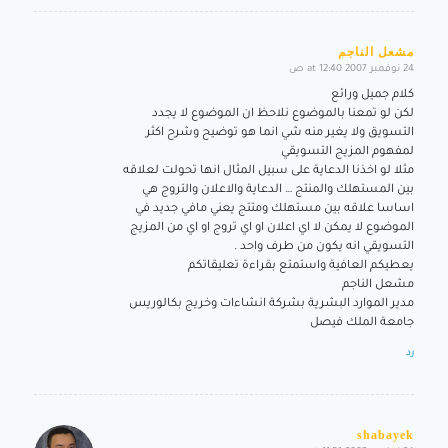
مشعل الناجم
24 نوفمبر 2007 at 12:40 ص
says:
كلام جميل ورائع
لكن لو تمعنا بالموضوع نلاحظ ان الموضوع لا يجدد
التسويق ولا يغير منه شي انما هو توضيح وشرح اكثر
لمفهوم المزيج التسويقي
مثلا لو اخذنا الدعاية على سبيل المثال انها تحولت لعلاقه
بين المستهلك والمنتج … الدعاية والاعلان والتروج هي
اساسا علاقه بين مستهلك ومتتج يعني مافي جديد في
الموضوع لا يمكن لا اي اعلان او اي تروج او اي من المزيج
التسويقي انه يكون من طرف واحد .
يعطيكم العافية واستمتع بقراءة تعليقاتكم
مشعل الناجم
مدير الموارد البشرية بشركة انشاءات وخريج بكالوريس
جامعة الملك فيصل
رد
shabayek