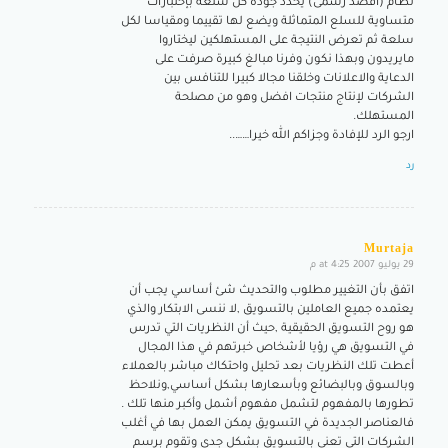
نظام (اقصد رسمى) يحدد جودة كل سلعة بإختبارات
متساوية للسلع المتماثلة ويضع لها تقييما ومقياسا لكل
سلعة ثم تعرض النتيجة على المستهلكين ليختاروا
مايريدون وبهذا نكون وفرنا مبالغ كبيرة صرفت على
الدعاية والاعلانات وخلقنا مجالا كبيرا للتنافس بين
الشركات لإنتاج منتجات افضل وهو من مصلحة
المستهلك.
ارجو الرد للإفادة وجزاكم الله خيرا……..
رد
Murtaja
29 يوليو 2007 at 4:25 م
says:
اتفق بأن التغيير مطلوب والتحديث شئ أساسي يجب أن
يعتمده جميع العاملين بالتسويق ,لا ننسى الابتكار والذي
هو روح التسويق الحقيقية ,حيث أن النظريات التي تدرس
في التسويق هي رؤيا لأشخاص خبرتهم في هذا المجال
أعطت تلك النظريات بعد تحليل واحتكاك مباشر بالعملاء
وبالسوق وبالبضائع وبأسعارها بشكل أساسي,ونلاحظ
تطورها بالمفهوم لتشمل مفهوم أشمل وأكبر منها تلك .
فالعناصر الجديدة في التسويق يمكن العمل بها في أغلب
الشركات التي تعني بالتسويق بشكل جدي وتقوم برسم