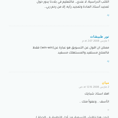
الكتب الدراسية، لا عندي… فالتعليم في بلادنا يدور حول
تمجيد أستاذ المادة وتمجيد رأيه، إلا من رحم ربي…
رد
نور طبيشات
1 مارس 2008 at 2:07 م
says:
ممكن ان اقول عن التسويق هو عبارة عن(win-win) فقط
فالمنتج مستفيد والمستهلك مسفيد
رد
ميان
2 مارس 2008 at 12:16 ص
says:
اهلا استاذ شبايك
اتأسف .. وعفواً منك ..
::
(نحن هنا نناقش التسويق من أجل التطبيق في الحياة )