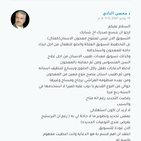
د محسن النادي
19 يوليو 2007 at 11:13 م
says:
السلام عليكم
ارجو ان يتسع صدرك اخ شبايك
التسويق الان ليس لمنتوج معجون الاسنان(كمثال)
بل التخطيط لتسويق العلكة والحلو للطفال من اجل ايجاد
حاجه للمعجون واستخدامه
وكذلك تسويق معدات طبيب الاسنان من اجل علاج
السن المتسوس ومن ثم حمايته بالمعجون
لاحظ الدعايات طفل ياكل الحلوى ويسارع لتنظيف اسنانه
ومن ثم طبيب اسنان ينصح بنوع معين من المعجون
ومن بعده منظومه الفراشي برجاج ومساج وغيرها
جوالي من النوع القديم يا دوب عليه كميرا لا استخدمها في
السنه ربع مرة
رفضت التجديد رغم انه متاح
والسبب
لا اريد ان اكون استهلاكي
بمعنى تجديد وتطوير ما لا حاجة لي به ( رغم ان البرستيج
يفرض عندي النوعيات الجديده)
الان عودة للتسويق
اعتقد ان اهم قسم به هو الدعايه وانت اعطيت مفهوم
واسع له