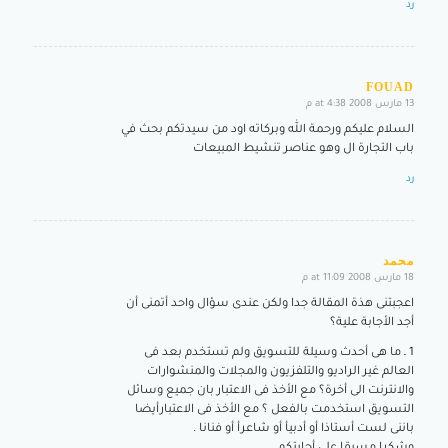
رد
FOUAD
13 مارس 2008 at 4:38 م
says:
السلام عليكم ورحمة الله وبركاته اود من سيدتكم بحث في
باب التجارة ال وهو عناصر تنشيط المبيعات
رد
محمد
18 مارس 2008 at 11:09 م
says:
اعجبتنى هذة المقالة جدا ولكن عندى سؤال واحد أتمنى أن
أجد الأجابة علية؟
1 ـ ما هى أحدث وسيلة للتسويق ولم تستخدم بعد فى
العالم غير الراديو والتلفزيون والمجلات والمنشوارات
والانترنت الى أخرة؟ مع الأخذ فى الاعتبار بان جميع وسائل
التسويق استخدمت بالفعل ؟ مع الأخذ فى الاعتبارأيضا
باننى لست أستاذا أو أدبيأ أو شاعرأ أو فنانا .