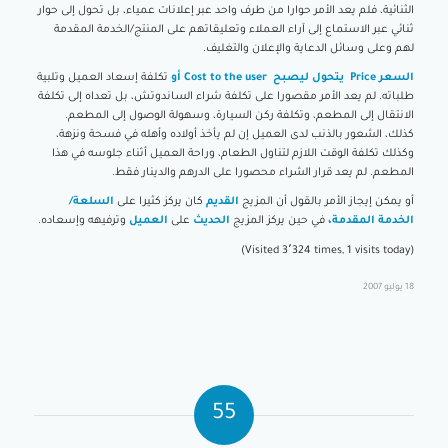
الثنائية، فلم يعد الأمر حوارا من طرف واحد عبر إعلانات عمياء، بل تحول إلى حوار
ثنائي عبر الاستماع إلى آراء العملاء وتعليقاتهم على المنتج/الخدمة المقدمة
لهم وعلى وسائل الدعاية والإعلان والتغليف.
السعر Price يتحول ليصبح Cost to the user أو
تكلفة إسعاد العميل وتلبية
طلباته. لم يعد الأمر مقصورا على تكلفة شراء الساندوتش، بل تعداه إلى تكلفة
الانتقال إلى المطعم، وتكلفة ركن السيارة، وسهولة الوصول إلى المطعم.
كذلك، الشعور بالذنب لدى العميل إن لم يأخذ أولاده وأهله في فسحة ونزهة،
وكذلك تكلفة الوقت اللازم لتناول الطعام، وراحة العميل أثناء جلوسه في هذا
المطعم. لم يعد قرار الشراء محصورا على الدرهم والدينار فقط.
أو يمكن إيجاز الأمر بالقول أن المزيج
القديم
كان يركز كثيرا على
السلعة/
الخدمة المقدمة،
في حين يركز المزيج
الحديث
على
العميل
وترفيهه وإسعاده.
(Visited 3٬324 times, 1 visits today)
18 يوليو 2007
55