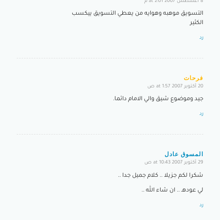
8 أغسطس 2007 at 2:01 م
says:
التسويق موهبه وهوايه من يعطي التسويق ييكسب
الكثير
رد
فرحات
20 أكتوبر 2007 at 1:57 ص
says:
جيد وموضوع شيق والي الامام دائما.
رد
المسوق عادل
29 أكتوبر 2007 at 10:43 ص
says:
شكرا لكم جزيلا .. كلام جميل جدا ..
لي عودهـ .. ان شاء الله ..
رد