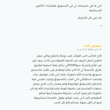
اخي ما هي نصيحتك لي في التسويق للمنتجات التأمين
الإسلاميه
لك مني كل الأحترام
رد
سعودي بكندا
25 مايو 2008 at 9:21 م
says:
الأخ الكاتب احب اقولك كنت روعة بالطرح واللي جعل
الطرح اجمل الردود من الاخوة المتواجدين كانت ردود تنم
عن تفتح وتجربة سوااااااااااالي ردكم عليه اسميه مفترق
طرق بالنسبة لي انا الان بكندا ومقدم على طلب ماجستير
تسويق وانشاء الله دكتوراه علما باني كنت موضف بنك
وقدمت استقالتي لاني امنت بالتسويق ورايت نفسي فيه
مارايكم بالتسويق كوضيفة وكم معدل راتب الذي يحمل
شهادة الماستر من جامعة قوية بكندا وانشاء الله لو كان
دكتوراه كم يصل الراتب بشركة محترمه ارجوا منكم
الاهتمام بالرد لاني رايت فيكم عقول ناضجه استشيرها
ارجو ان القى قبولا عندكم لكم كل الحب