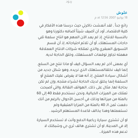
ردود
علوش
18 يوليو 2007 at 12:56 م
says:
رائع جداً , لقد أنعشت ذاكرتي حيث درسنا هذه الأفكار في
كلية الاقتصاد, أود أن أضيف شيئاً أضافه دكتورنا وهو
بالنسبة للانتاج, إذ لم يعد الآن المهم هو انتاج سلعة تلبي
حاجات المستهلك, أو أن تلائم احتياجاته, إذ أن قسم
التسويق العبقري والذي تمتلكه شركات الانتاج العملاقة
مهمته تجاوز توقعات المستهلك, وخلق الحاجة لديه.
أي بمعنى آخر, لم يعد السؤال كيف أو ماذا ننتج من السلع,
إنما كيف نخلقالمستهلك الذي نريده, وهو شكل جديد من
أشكال سيادة المنتج, إذ أنه هنا لا يفرض عليك المنتج أو
السلعة إنما يخلق لديك الحاجة لشراء منتجه, وإن لم تكن
بحاجة لها, مثال على ذلك, الهواتف النقالة, والتي أصبحت
تمتلك من الميزات الخيالية, ونحن نستخدم فقط 40 إلى 60
بالمئة من ميزاتها وذلك في أحسن الأحوال بالرغم من أنك
دفعت ثمن الـ 40 بالمئة من المزايا المتبقية ولم
تستعملها وهذا يخالف قاعدة المستهلم الرشيد .
او أن تشتري سيارة رباعية الدفع وأنت لا تستخدم السيارة
إلا في المدينة, او أن تشتري هاتف ثري جي وشبكتك لا
تدعم هذه الميزة…