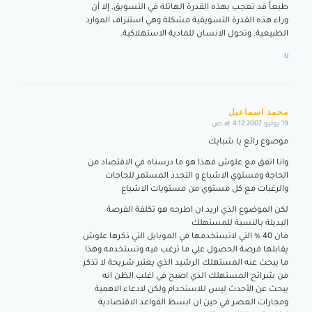
طبعاً قد تعجب بهذه القدرة الهائلة في التسويق, إلا أن
وراء هذه القدرة التسويقية مشكلة وهي استنزاف الموارد
الطبيعية, وتحول الانسان للمادية الاستهلاكية.
رد
محمد اسماعيل
19 يوليو 2007 at 4:12 ص
says:
موضوع رائع يا شبايك
وانا اتفق مع علوش فهذا هو ما درسناه في الاقتصاد من
الحاجة ومستوي الاشباع و التجدد المستمر للحاجات
والرغبات مع كل مستوي من مستويات الاشباع
لكن الموضوع الذي اريد ان اطرحه هو تكلفة الفرصة
البديلة بالنسبة للمستهلك
فان 40 % التي لاتستخدمها في الموبايل التي ذكرها علوش
يقابلها فرصة الحصول علي ما ترغب فيه وتستخدمه وهذا
ما يبحث عنه المستهلك الرشيد الذي يعتبر شريحة لا تذكر
من شرائح المستهلك الذي اصبح في اغلب الظن انه
يبحث عن الأحدث ليس للاستخدام ولكن لادعاء الاهمية
ومجارات العصر في حين ان ابسط القواعد الاقتصادية