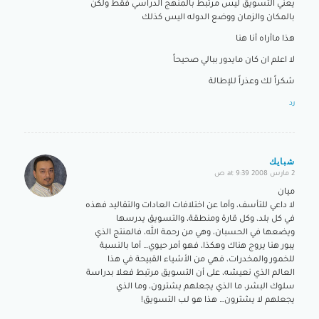
يعني التسويق ليس مرتبط بالمنهج الدراسي فقط ولكن
بالمكان والزمان ووضع الدوله اليس كذلك
هذا ماأراه أنا هنا
لا اعلم ان كان مايدور ببالي صحيحاً
شكراً لك وعذراً للإطالة
رد
شبايك
2 مارس 2008 at 9:39 ص
says:
ميان
لا داعي للتأسف، وأما عن اختلافات العادات والتقاليد فهذه
في كل بلد، وكل قارة ومنطقة، والتسويق يدرسها
ويضعها في الحسبان، وهي من رحمة الله، فالمنتج الذي
يبور هنا يروج هناك وهكذا، فهو أمر حيوي… أما بالنسبة
للخمور والمخدرات، فهي من الأشياء القبيحة في هذا
العالم الذي نعيشه، على أن التسويق مرتبط فعلا بدراسة
سلوك البشر، ما الذي يجعلهم يشترون، وما الذي
يجعلهم لا يشترون… هذا هو لب التسويق!