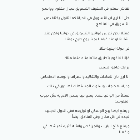
نقاش ممتع في الحقيقه التسويق مجال مفتوح وواسع
حتى انا ارى ان التسويق في الحياة كما تقول يختلف عن
التسويق في المناهج
فمثلا نحن ندرس قوانين التسويق في دولتنا ولكن عند
انتقالنا او عند قيامنا بمشروع خارج دولتنا
في دولة اجنبية مثلا
فإننا لانقوم بتطبيق ماتعلمناه منها هناك
برايك ماهو السبب
انا ارى بان للعادات والتقاليد والاعراف والوضع الاجتماعي
ودراسه حاجات وسلوك المستهلك لها دور في ذلك
فمثلاً من الواقع عندنا يمنع بيع بعض الادويه مثل حبوب
الهلوسه
ويمنع ايضا بيع الوسكي او توزيعه ففي الدول الاجنبيه
نجده في كل مكان وفي الفنادق ايضاً
ويمنع فتح البارات والمراقص وامثله كثيره نعيشها في
واقعنا