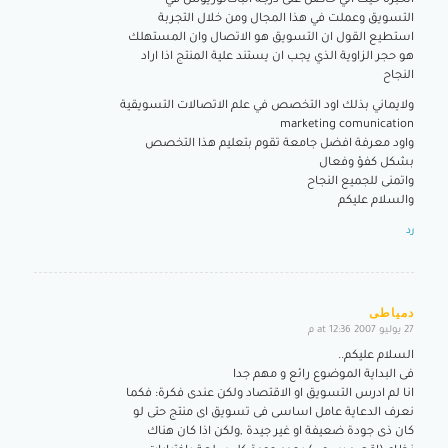
الخبرة حيث اني حاصل على درجة الباكالوريوس في
التسويق وعملت في هذا المجال ومن خلال التجربة
استطيع القول ان التسويق هو الاتصال وان المستهلك
هو حجر الزاوية الذي يجب ان يستند علية المنتج اذا اراد
النجاح
ولايماني بذلك اود التخصص في علم الاتصالات التسويقية
marketing comunication
واود معرفة افضل جامعة تقوم بتعليم هذا التخصص
بشكل كفؤ وفعال
واتمنى للجميع النجاح
والسلام عليكم
رد
دمياطى
27 يوليو 2007 at 12:36 م
says:
السلام عليكم..
فى البداية الموضوع رائع و مهم جدا
انا لم ادرس التسويق او الاقتصاد ولكن عندى فكرة: فكما
نعرف الدعاية عامل اساسى فى تسويق اى منتج حتى لو
كان ذى جودة ضعيفة او غير جيدة ,ولكن اذا كان هناك