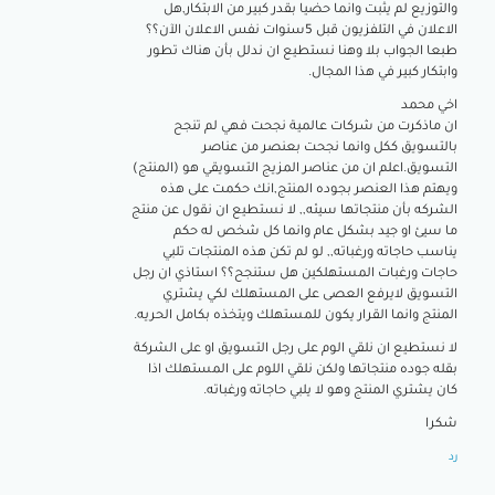
والتوزيع لم يثبت وانما حضيا بقدر كبير من الابتكار,هل
الاعلان في التلفزيون قبل 5سنوات نفس الاعلان الآن؟؟
طبعا الجواب بلا وهنا نستطيع ان ندلل بأن هناك تطور
وابتكار كبير في هذا المجال.
اخي محمد
ان ماذكرت من شركات عالمية نجحت فهي لم تنجح
بالتسويق ككل وانما نجحت بعنصر من عناصر
التسويق.اعلم ان من عناصر المزيج التسويقي هو (المنتج)
ويهتم هذا العنصر بجوده المنتج,انك حكمت على هذه
الشركه بأن منتجاتها سيئه,, لا نستطيع ان نقول عن منتج
ما سيئ او جيد بشكل عام وانما كل شخص له حكم
يناسب حاجاته ورغباته,, لو لم تكن هذه المنتجات تلبي
حاجات ورغبات المستهلكين هل ستنجح؟؟ استاذي ان رجل
التسويق لايرفع العصى على المستهلك لكي يشتري
المنتج وانما القرار يكون للمستهلك ويتخذه بكامل الحريه.
لا نستطيع ان نلقي الوم على رجل التسويق او على الشركة
بقله جوده منتجاتها ولكن نلقي اللوم على المستهلك اذا
كان يشتري المنتج وهو لا يلبي حاجاته ورغباته.
شكرا
رد