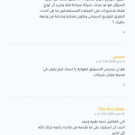
السؤال هو لو عندك شركة سياحة مثلا وتريد أن توزع
فقط منشورات على العملاء المستهدفين ما هى أحدث
الطرق للتوزيع السياحى وتكون مبتكرة وجذابة من وجهة
نظرك ؟
رد
سندس
6 مايو 2008 at 7:34 م
says:
هو لي بيدرس التسويق كهواية يا استاذ لازم يكون في
محيط مليان شركات
رد
The first laidy
16 مايو 2008 at 9:03 م
says:
اخي الفاضل تحيه طيبه وبعد
أحبت أن اشكرك على ما تقدمه من فائده رائعه جزاك الله
كل الخير