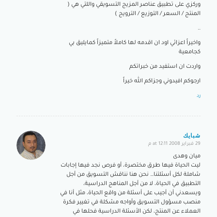
وركزي على تطبيق عناصر المزيج التسويقي واللتي هي (
المنتج / السعر / التوزيع / الترويج )
..
واخيراً اعزائي اود ان اقدمه لها كاملاً متميزاً كمايليق بي
كجامعية
واردت ان استفيد من خبراتكم
ارجوكم افيدوني وجزاكم الله خيراً
رد
شبايك
29 فبراير 2008 at 12:11 م
says:
ميان وهدى
ليت الحياة فيها طرق مختصرة، أو فرص نجد فيها إجابات
شاملة لكل أسئلتنا… نحن هنا نناقش التسويق من أجل
التطبيق في الحياة، لا من أجل المناهج الدراسية،
ويسعدني أن أجيب على أسئلة من واقع الحياة، مثل أنا في
منصب مسؤول التسويق وأواجه مشكلة في تغيير فكرة
العملاء عن المنتج، لكن الأسئلة الدراسية فحلها في