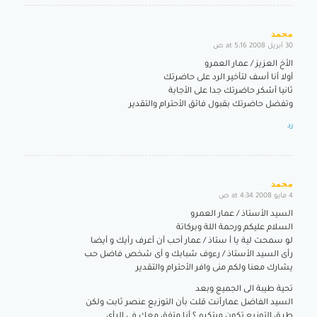
محمد
30 أبريل 2008 at 5:16 ص
says:
الأخ العزيز / عمار العمرو
أولا أنا أسف لتأخير الرد على حاضرتك
ثانيا أشكر حاضرتك جدا على الأجابة
وتفضل حاضرتك بقبول فائق الأحترام والتقدير
رد
محمد
4 مايو 2008 at 4:34 ص
says:
السيد الأستاذ / عمار العمرو
السلام عليكم ورحمة اللة وبركاتة
لو سمحت لية يا أ ستاذ / عمار أحب أن أعرف رأيك و أيضا
رأى السيد الأستاذ / رءوف شبابك و أى شخص فاضل حب
يشارك معنا ولكم منى وافر الأحترام والتقدير
تحية طيبة الى الجميع وبعد
السيد الفاضل عمارأنت قلت بأن التوزيع عنصر ثابت ولكن
طرق التوزيع تكون مبتكره ؟ أنا متفق معك فى الرأى .