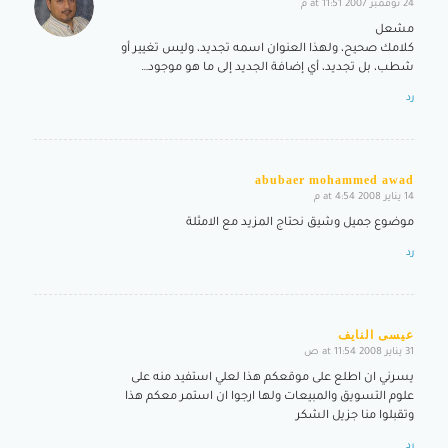
24 نوفمبر 2007 at 11:51 م
says:
مشعل
كلامك صحيح، ولهذا العنوان اسمه تجديد، وليس تغيير أو
شطب، بل تجديد، أي إضافة الجديد إلى ما هو موجود…
رد
abubaer mohammed awad
14 يناير 2008 at 4:54 م
says:
موضوع جميل وشيق نحتاج المزيد مع الامثلة
رد
عيسى النايف
31 يناير 2008 at 11:54 ص
says:
يسرني ان اطلع على موقعكم هذا لعلي استفيد منه على
علوم التسويق والمبيعات ولها ارجوا ان استمر معكم هذا
وتقبلوا منا جزيل الشكر
رد