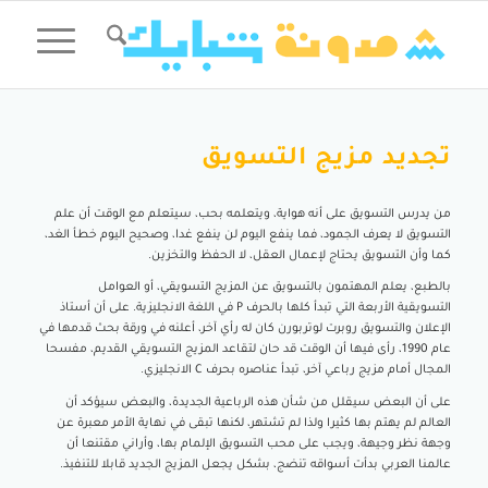
تجديد مزيج التسويق
من يدرس التسويق على أنه هواية، ويتعلمه بحب، سيتعلم مع الوقت أن علم
التسويق لا يعرف الجمود، فما ينفع اليوم لن ينفع غدا، وصحيح اليوم خطأ الغد،
كما وأن التسويق يحتاج لإعمال العقل، لا الحفظ والتخزين.
بالطبع، يعلم المهتمون بالتسويق عن المزيج التسويقي، أو العوامل
التسويقية الأربعة التي تبدأ كلها بالحرف P في اللغة الانجليزية. على أن أستاذ
الإعلان والتسويق روبرت لوتربورن كان له رأي آخر، أعلنه في ورقة بحث قدمها في
عام 1990، رأى فيها أن الوقت قد حان لتقاعد المزيج التسويقي القديم، مفسحا
المجال أمام مزيج رباعي آخر، تبدأ عناصره بحرف C الانجليزي.
على أن البعض سيقلل من شأن هذه الرباعية الجديدة، والبعض سيؤكد أن
العالم لم يهتم بها كثيرا ولذا لم تشتهر، لكنها تبقى في نهاية الأمر معبرة عن
وجهة نظر وجيهة، ويجب على محب التسويق الإلمام بها، وأراني مقتنعا أن
عالمنا العربي بدأت أسواقه تنضج، بشكل يجعل المزيج الجديد قابلا للتنفيذ.