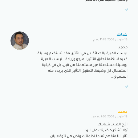
وشكرا مسبقا على أجابتكم
رد
شبايك
18 مارس 2008 at 11:28 م
says:
محمد
ليست العبرة بالحداثة، بل في التأثير، فقد تستخدم وسيلة
قديمة، لكنها تحقق التأثير المرجو وزيادة… ليست العبرة
بوسيلة مستحدثة غير مستعملة من قبل، بل في كيفية
استعمال كل وظيفة، لتحقيق التأثير الذي يريده منه
المسوق…
رد
محمد
19 مارس 2008 at 2:36 ص
says:
الأخ العزيز شبابيك
أولا أشكر حاضرتك على الرد
ثانيا انا متفهم تماما لكلماتك ولكن هل تتوقع بان