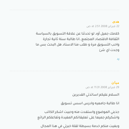
هدى
22 فبراير 2008 at 2:51 ص
says:
كلامك جميل أود لو تحدثنا عن علاقة التسويق بالسياسة
الثقافة الاقتصاد المجتمع…انا طالبة سنة ثانية تجارة
واحب التسويق مرة و طلب منا الاستاد هل البحث بس ما
وجدت اي شئ
رد
ميان
29 فبراير 2008 at 11:31 ص
says:
السلام عليكم اساتذتي القديرين
انا طالبة جامعيه وادرس اسس تسويق
جذبني الموضوع واستفدت منه وحبيت اشكر الكاتب
واشكركم جميعا على تعليقاتكم المفيدة وتفاعلكم الرائع
وبغيت منكم خدمة بسيطة لقلة خبرتي في هذا المجال