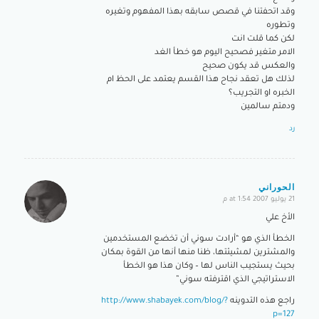
وقد اتحفتنا في قصص سابقه بهذا المفهوم وتغيره
وتطوره
لكن كما قلت انت
الامر متغير فصحيح اليوم هو خطأ الغد
والعكس قد يكون صحيح
لذلك هل تعقد نجاح هذا القسم يعتمد على الحظ ام
الخبره او التجريب؟
ودمتم سالمين
رد
الحوراني
21 يوليو 2007 at 1:54 م
says:
الأخ علي
الخطأ الذي هو “أرادت سوني أن تخضع المستخدمين
والمشترين لمشيئتها، ظنا منها أنها من القوة بمكان
بحيث يستجيب الناس لها – وكان هذا هو الخطأ
الاستراتيجي الذي اقترفته سوني”
راجع هذه التدوينه
http://www.shabayek.com/blog/?
p=127