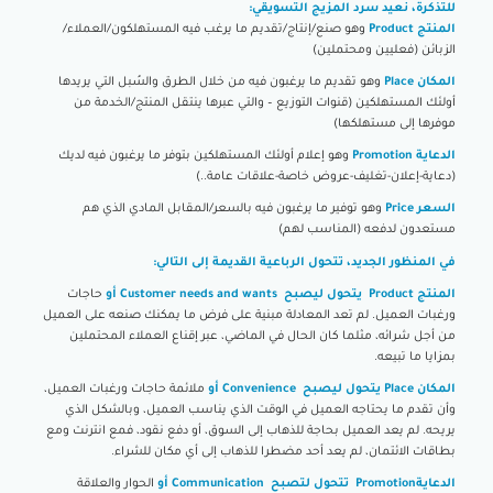
للتذكرة، نعيد سرد المزيج التسويقي:
المنتج Product
وهو صنع/إنتاج/تقديم ما يرغب فيه المستهلكون/العملاء/
الزبائن (فعليين ومحتملين)
المكان Place
وهو تقديم ما يرغبون فيه من خلال الطرق والسُبل التي يريدها
أولئك المستهلكين (قنوات التوزيع – والتي عبرها ينتقل المنتج/الخدمة من
موفرها إلى مستهلكها)
الدعاية Promotion
وهو إعلام أولئك المستهلكين بتوفر ما يرغبون فيه لديك
(دعاية-إعلان-تغليف-عروض خاصة-علاقات عامة..)
السعر Price
وهو توفير ما يرغبون فيه بالسعر/المقابل المادي الذي هم
مستعدون لدفعه (المناسب لهم)
في المنظور الجديد، تتحول الرباعية القديمة إلى التالي:
المنتج Product يتحول ليصبح Customer needs and wants أو
حاجات
ورغبات العميل. لم تعد المعادلة مبنية على فرض ما يمكنك صنعه على العميل
من أجل شرائه، مثلما كان الحال في الماضي، عبر إقناع العملاء المحتملين
بمزايا ما تبيعه.
المكان Place يتحول ليصبح Convenience أو
ملائمة حاجات ورغبات العميل،
وأن تقدم ما يحتاجه العميل في الوقت الذي يناسب العميل، وبالشكل الذي
يريحه. لم يعد العميل بحاجة للذهاب إلى السوق، أو دفع نقود، فمع انترنت ومع
بطاقات الائتمان، لم يعد أحد مضطرا للذهاب إلى أي مكان للشراء.
الدعايةPromotion تتحول لتصبح Communication أو
الحوار والعلاقة