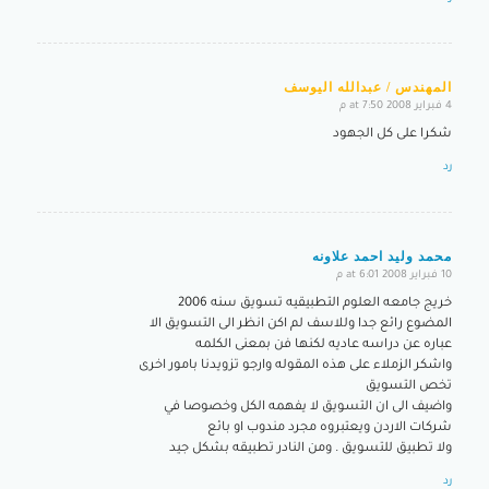
المهندس / عبدالله اليوسف
4 فبراير 2008 at 7:50 م
says:
شكرا على كل الجهود
رد
محمد وليد احمد علاونه
10 فبراير 2008 at 6:01 م
says:
خريج جامعه العلوم التطبيقيه تسويق سنه 2006
المضوع رائع جدا وللاسف لم اكن انظر الى التسويق الا
عباره عن دراسه عاديه لكنها فن بمعنى الكلمه
واشكر الزملاء على هذه المقوله وارجو تزويدنا بامور اخرى
تخص التسويق
واضيف الى ان التسويق لا يفهمه الكل وخصوصا في
شركات الاردن ويعتبروه مجرد مندوب او بائع
ولا تطبيق للتسويق . ومن النادر تطبيقه بشكل جيد
رد