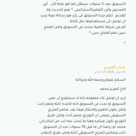
التسويق بعد 5 سنوات سيظل كما هو علية الأن . أين
المبدعين وأين التفكيرالأستراتيجى ؟ نعم للحديث ولا
للقديم . اعلم جيدا التسويق فى رأى هو رسالة نبيلة يجب
ان توصل الى مستهدفيها بكل أمانة .
كم من شركة عالمية نجحت فى التسويق ولكن المنتج
سيئ نعم المنتج سيئ ؟
رد
عمار العمرو
25 أبريل 2008 at 3:21 م
says:
السلام عليكم ورحمه الله وبركاته
الاخ العزيز محمد
اريد ان اوصل لك معلومه,بأنه لا نستطيع ان نغير
التسويق او نجدد في التسويق لأنه قاعده ثابته وعلم ثابت
ولكن يكون التغيير والابتكار فيما بعد عناصر المزيج
التسويقي,بمعنى ان التوزيع عنصر ثابت ولكن طرق
التوزيع تكون مبتكره وهنا ما تبحث عنه انت من ابتكار.اخي
محمد لو رجعنا الى ما قبل 10 سنوات نجد ان التسويق
ثابت وعناصر المزيج التسويقي ثابته ولكن طرق الاعلان