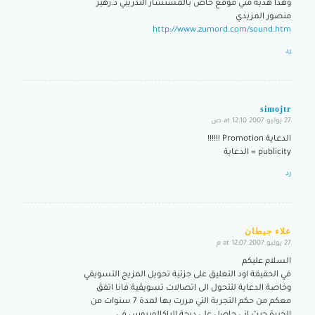
وهذا هدية مني موقع خاص بالمستشار التدريبي د.زهير
منصور المزيدي
http://www.zumord.com/sound.htm
رد
simojtr
27 يوليو 2007 at 12:10 ص
says:
الدعاية Promotion !!!!!!
publicity = الدعاية
رد
علاء جيطان
27 يوليو 2007 at 12:07 م
says:
السلام عليكم
في الحقيقة اود التعليق على جزئية تحويل المزيج التسويقي
وخاصة الدعاية لتتحول الى اتصالات تسويقية فانا اتفق
معكم من حكم التجربة التي مررت بها لمدة 7 سنوات من