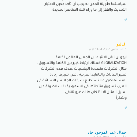
سياستها طويلة المدى به,يجب أن تأخد بعين الاعتبار
التحديث والقفز إلى ما وراء تلك العناصر الجديدة .
رد
الدليو
1 أغسطس 2007 at 11:54 م
says:
ارجو ان نلقى الانتباه الى المعنى العالمى لكلمة
GLOBALIZATION فهناك ارتباط كبير بين الكلمة والتسويق .
متال الشركات متعددة الجنسيات ,هدف هده الشركات
تغيير العادات والتاقليد العربية , ففى تغيرها زيادة
للمستهلكين, ولا تستطيع شركات الملابس النسائية فى
الغرب تسويق منتجاتها فى السعودية بذات الطرقة على
سبيل المتال الا اذا كان هناك غزو تقافى.
وشكرأ
رد
جمال عبد الموجود جاد