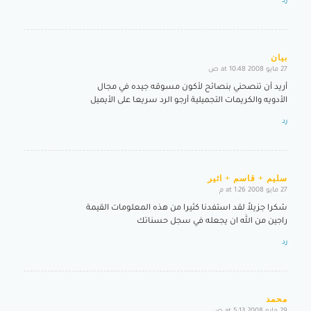
رد
بيان
27 مايو 2008 at 10:48 ص
says:
أريد أن تنصحني بنصائح لأكون مسوقه جيده في مجال
الأدويه والكريمات التجميلية أرجو الرد سريعا على الأيميل
رد
سليم + قاسم + اثير
27 مايو 2008 at 1:26 م
says:
شكرا جزيلاً لقد استفدنا كثيرا من هذه المعلومات القيمة
راجين من الله ان يجعله في سجل حسناتك
رد
محمد