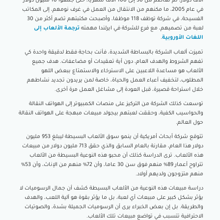
آلاف دولار، ثم تعاظم من 30 إلى 100 آلاف شهريا، حتى جمعوا 10 مليون دولار
في عام 2005، ما مكنهم من الانتقال من العمل في غرف نومهم، إلى المكاتب
الفسيحة، في شركة توظف 118 موظفا، وأصبحت مكتبتهم تضم أكثر من 30
لعبة من تصميهم، مع فرع للشركة في ايرلندا مهمته
ترجمة الألعاب إلى
اللغات الأوروبية
.
تميزت ألعاب الشركة بالبساطة الشديدة، فأنت بحاجة فقط لدقيقة واحدة كي
تفهم الشروط والهدف العام، دون أية تعقيدات أو مضاعفات. هدف جميع
الألعاب هو مساعدة اللاعبين على الاسترخاء والاستمتاع ببعض اللهو
المطلوب، لتخفيف أعباء العمل والحياة، خاصة لمن يريدون تجديد نشاطهم
خلال استراحة قصيرة، قبل العودة إلى مشاغل العمل مرة أخرى.
توسعت كذلك الشركة من التركيز على منصات الكمبيوتر إلى الهواتف النقالة
والحواسيب الكفية، وحققت لعبتهم بيجولد مبيعات مبهجة على الهواتف النقالة
حول العالم.
تتوقع شركة أبحاث أمريكية أن ينمو سوق الألعاب البسيطة ليبلغ 953 مليون
دولار هذا العام، مقارنة بالعام السابق والذي حقق 713 مليون دولار من مبيعات
هذه الألعاب. ترى الدراسة كذلك أن محبو هذه النوعية البسيطة من الألعاب
تتراوح أعمار 89% منهم فوق سن 30 عاما، وأن 72% منهم من الإناث، وأن 53%
منهم متزوجون ولديهم أولاد.
دراسة مبيعات هذه النوعية من الألعاب البسيطة كشف أن جمال الرسوميات لا
يؤثر بشكل كبير على مبيعات أي لعبة، بل ما يؤثر بقوة هو آلية اللعب، والهدف
والطريقة. بل إن بعض الخبراء يرى أن الرسوميات الجميلة بشدة، والصوتيات
الاحترافية تتسبب في تواضع مبيعات تلك الألعاب.