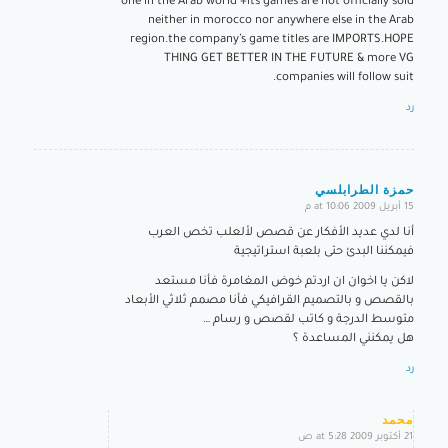
one in the Arab world +its games are not officially sold
neither in morocco nor anywhere else in the Arab
region.the company’s game titles are IMPORTS.HOPE
THING GET BETTER IN THE FUTURE & more VG
companies will follow suit.
رد
حمزة الطرابلسي
15 أبريل 2009 at 10:06 م
says:
أنا لدي عديد الأفكار عن قصص لألعلب تخص العرب
فيمكننا البدئ حتى بلعبة استراتيجية
لاكن يا اخوان ان اردتم خوض المغامرة فأنا مستعد
بالقصص و بالتصميم القرافيكي فأنا مصمم ثلاثي الأبعاد
متوسط الدرجة و كاتب لقصص و رسام …
هل يمكنني المساعدة ؟
رد
محمد
21 أكتوبر 2009 at 5:28 ص
says: