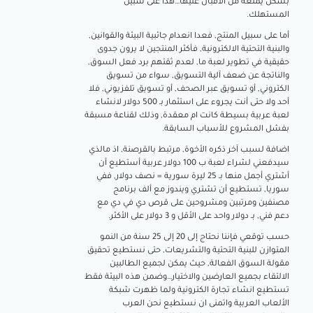
بشكل يمنعه من الاقبال عليها…هذا على سبيل
المستهلك.
أما على سبيل المنتج, فعدا انعدام جائبية البيئة والقوانين,
والبنية التحتية الالكترونية, فأكثر المنتجين لا يرون جدوى
حقيقية في تطوير لعبة ما, لعدم ثقتهم برد فعل السوق,
والناتجة عن ضعف آلية التسويق, سواء من تسويق
الكتروني, أو تسويق عبر الصحف, أو تسويق تلفزيوني, فلا
أحد ولا حتى أنت يجروء على استثمار بـ 500 دولار لانشاء
لعبة عربية بسيطة كانت ام معقدة, وذلك لقناعة مسبقة
بفشل المشروع للأسباب السابقة.
اضافة لسبب آخر ذكره الأخوة, مرتبط بالقرصنة, اذ مالذي
سيدفعني لشراء لعبة ب 100 دولار عربية أستطيع أن
أشتري أجمل منها بـ 25 ليرة سورية = نصف دولار, ففي
سوريا, تستطيع أن تشتري ويندوز مع ألف برنامج
مصنفين ومرتبين ومشروحين على قرص دي في دي مع
دعم فني, بـ دولار واحد على الأقل و 3 دولار على الأكثر.
حسب توقعي فإننا نحتاج إلى 20 إلى 25 سنة من النمو
المتوازن للبنية التحتية والتشريعات, حتى نستطيع تحقيق
مقولة السوق الفعالة, حيث يمكن لجميع الطالبين
الالتقاء بجميع العارضين والاختيار…وضمن هذه البيئة فقط
تستطيع انشاء تجارة الكترونية ولما ظهرت شبكة
الألعاب العربية واتمنى ان نستطيع نحن العرب