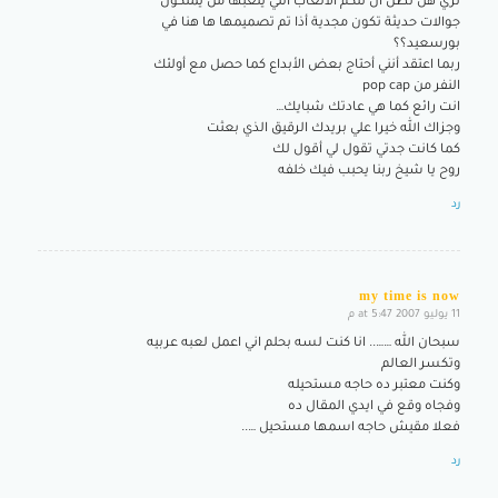
تري هل تظن أن تلكم الألعاب التي يلعبها من يملكون
جوالات حديثة تكون مجدية أذا تم تصميمها ها هنا في
بورسعيد؟؟
ربما اعتقد أنني أحتاج بعض الأبداع كما حصل مع أولئك
النفر من pop cap
انت رائع كما هي عادتك شبايك…
وجزاك الله خيرا علي بريدك الرقيق الذي بعثت
كما كانت جدتي تقول لي أقول لك
روح يا شيخ ربنا يحبب فيك خلفه
رد
my time is now
11 يوليو 2007 at 5:47 م
says:
سبحان الله …….. انا كنت لسه بحلم اني اعمل لعبه عربيه
وتكسر العالم
وكنت معتبر ده حاجه مستحيله
وفجاه وقع في ايدي المقال ده
فعلا مقيش حاجه اسمها مستحيل …..
رد