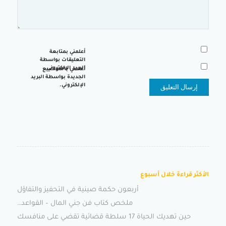
أعلمني بمتابعة
التعليقات بواسطة
البريد الإلكتروني.
أعلمني بالمواضيع
الجديدة بواسطة البريد
الإلكتروني.
الأكثر قراءة خلال أسبوع
أربعون حكمة صينية في التحفيز والتفاؤل
ملخص كتاب فن جني المال – القواعد…
حين تهديك الحياة 17 سلطة قضائية تقضي على منافسك