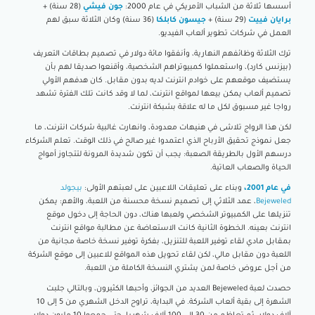
أسسها ثلاثة من الشباب الأمريكي في عام 2000:
جون فيشي
(28 سنة) +
برايان فييت
(29 سنة) +
جيسون كابلكا
(36 سنة) وكان الثلاثة سبق لهم
العمل في شركات تطوير ألعاب الفيديو.
ترك الثلاثة وظائفهم النهارية، وأنفقوا مائة دولار في تصميم بطاقات التعريف
(بيزنس كارد)، واستعملوا كمبيوتراهم الشخصية، وأقنعوا صديقا لهم بأن
يستضيف موقعهم على خوادم انترنت لديه بدون مقابل. كان هدفهم الأولي
تصميم ألعاب يمكن بيعها لمواقع انترنت، لما لا وقد كانت تلك الفترة تشهد
رواجا غير مسبوق لكل ما له علاقة بشبكة انترنت.
لكن هذا الرواج تلاشى في هنيهات معدودة، وانهارت غالبية شركات انترنت، ما
جعل نموذج تحقيق الأرباح الذي اعتمدوا غير صالح في ذلك الوقت. تعلم الشركاء
درسهم الأول بالطريقة الصعبة: يجب أن تكون شديدة المرونة لتتجاوز أمواج
الحياة والصعاب العاتية.
في عام 2001،
وبناء على تعليقات اللاعبين على لعبتهم الأولى:
بيجولد
Bejeweled
، عمد الثلاثي إلى تصميم نسخة محسنة من اللعبة، والأهم: يمكن
تنزيلها على الكمبيوتر الشخصي ولعبها هناك، دون الحاجة إلى دخول موقع
انترنت بعينه. الخطوة الثانية كانت الاستعاضة عن مطالبة مواقع انترنت
بمقابل مادي لقاء توفير اللعبة للتنزيل، بفكرة توفير نسخة خاصة مجانية من
اللعبة دون مقابل مالي، لكن لقاء تحويل هذه المواقع للاعبين إلى موقع الشركة
من أجل عروض خاصة لمن يشتري النسخة الكاملة من اللعبة.
حصدت لعبة Bejeweled العديد من الجوائز، وأحبها الكثيرون، وبالتالي جلبت
الشهرة إلى بقية ألعاب الشركة. في البداية، تراوح الدخل الشهري من 5 إلى 10