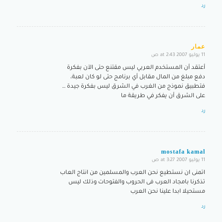
رد
عمار
11 يوليو 2007 at 2:43 ص
says:
أعتقد أن المستخدم العربي ليس مقتنع حتى الآن بفكرة
دفع مبلغ من المال مقابل أي برنامج حتى لو كان لعبة،
فتطبيق نموذج من الغرب في الشرق ليس بفكرة جيدة …
على الشرق أن يفكر في طريقة ما
رد
mostafa kamal
11 يوليو 2007 at 3:27 ص
says:
اتمنى ان نستطيع نحن العرب والمسلمين من انتاج العاب
تذكرنا بامجاد العرب فى الحروب والفتوحات وذلك ليس
مستحيلا ابدا علينا نحن العرب
رد