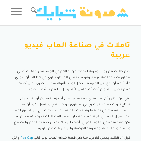
تأملات في صناعة ألعاب فيديو
عربية
حين طلبت من زوار المدونة التحدث عن آمالهم في المستقبل، ظهرت أماني
تتعلق بصناعة لعبة عربية، وهو ما دفعني لأن أدلو بدلوي في هذا الشأن بدوري،
فأنا أزعم أن لدي من الخبرة ما يجعل لما سأقوله بعض الجدوى، فإن أصبت،
فمن فضل الله، وإن أخطأت، فلعل الله يرسل لنا من يرشدنا للصواب.
غني عن التكرار أن صناعة أي لعبة فيديو، على أجهزة الكمبيوتر أو الكونصول،
تحتاج ثروات كبيرة حتى تخرج في مستوى جودة مرتفع ومقبول. كما أن هذه
الألعاب تقدمت في تقنيتها وتعقدت حلقاتها، فأصبحت تحتاج إلى الفريق الكبير
من العمل الجماعي المتناغم. باختصار شديد، المتطلبات نادرة بشدة – إن لم
تكن معدومة – في عالمنا العربي. أضف إلى ذلك نقص خدمات الدعم والتصنيع
والتسويق والدعاية، ومقاومة القرصنة وإلى غير ذلك من اللوازم.
قبل أن أقتلك بممل كلامي، سأحكي قصة شركة ألعاب بوب كاب
Pop Cap
والتي