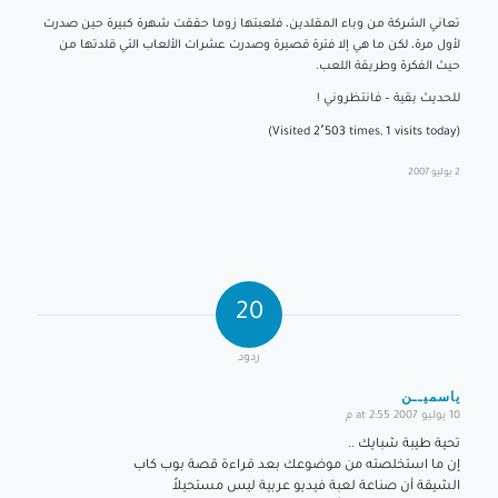
تعاني الشركة من وباء المقلدين، فلعبتها زوما حققت شهرة كبيرة حين صدرت
لأول مرة، لكن ما هي إلا فترة قصيرة وصدرت عشرات الألعاب التي قلدتها من
حيث الفكرة وطريقة اللعب.
للحديث بقية – فانتظروني !
(Visited 2٬503 times, 1 visits today)
2 يوليو 2007
20
ردود
ياسميــن
10 يوليو 2007 at 2:55 م
says:
تحية طيبة شبايك ..
إن ما استخلصته من موضوعك بعد قراءة قصة بوب كاب
الشيقة أن صناعة لعبة فيديو عربية ليس مستحيلاً