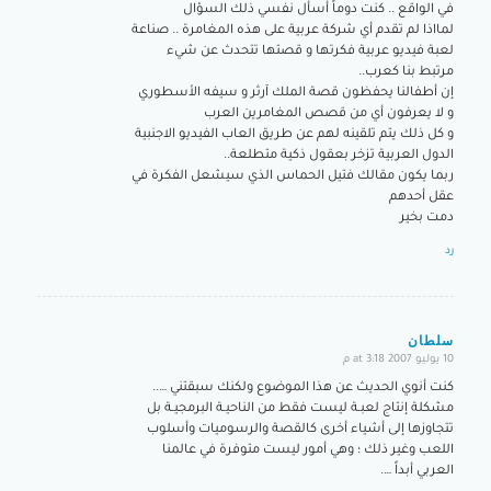
في الواقع .. كنت دوماً أسأل نفسي ذلك السؤال
لمااذا لم تقدم أي شركة عربية على هذه المغامرة .. صناعة
لعبة فيديو عربية فكرتها و قصتها تتحدث عن شيء
مرتبط بنا كعرب..
إن أطفالنا يحفظون قصة الملك آرثر و سيفه الأسطوري
و لا يعرفون أي من قصص المغامرين العرب
و كل ذلك يتم تلقينه لهم عن طريق العاب الفيديو الاجنبية
الدول العربية تزخر بعقول ذكية متطلعة..
ربما يكون مقالك فتيل الحماس الذي سيشعل الفكرة في
عقل أحدهم
دمت بخير
رد
سلطان
10 يوليو 2007 at 3:18 م
says:
كنت أنوي الحديث عن هذا الموضوع ولكنك سبقتني …..
مشكلة إنتاج لعبـة ليست فقط من الناحيـة البرمجيـة بل
تتجاوزها إلى أشياء أخرى كالقصة والرسوميات وأسلوب
اللعب وغير ذلك ؛ وهي أمور ليست متوفرة في عالمنا
العربي أبداً ….