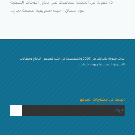
75 مقولة في الحكمة تساعدك على تجاوز الأوقات الصعبة
قوة حصان – حيلة تسويقية ضمنت نجاح…
بدأت مدونة شبايك في 2005 وتخصصت في نشر قصص النجاح ومقالات
التسويق لصاحبها رءوف شبايك.
البحث في محتويات الموقع