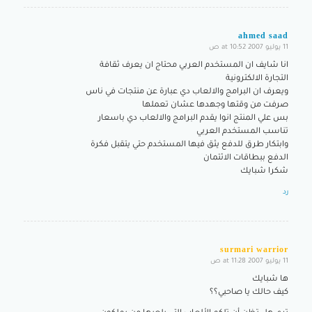
ahmed saad
11 يوليو 2007 at 10:52 ص
says:
انا شايف ان المستخدم العربي محتاج ان يعرف ثقافة
التجارة الالكترونية
ويعرف ان البرامج والالعاب دي عبارة عن منتجات في ناس
صرفت من وقتها وجهدها عشان تعملها
بس علي المنتج انوا يقدم البرامج والالعاب دي باسعار
تناسب المستخدم العربي
وابتكار طرق للدفع يثق فيها المستخدم حتي يتقبل فكرة
الدفع ببطاقات الائتمان
شكرا شبايك
رد
surmari warrior
11 يوليو 2007 at 11:28 ص
says:
ها شبايك
كيف حالك يا صاحبي؟؟