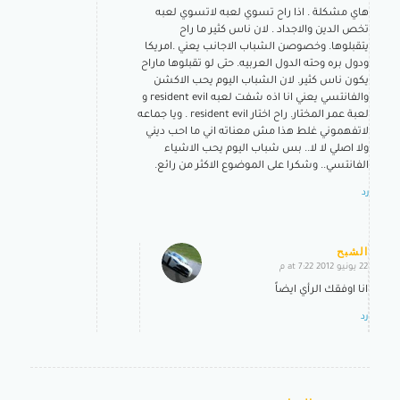
هاي مشكلة . اذا راح تسوي لعبه لاتسوي لعبه
تخص الدين والاجداد . لان ناس كثير ما راح
يتقبلوها. وخصوصن الشباب الاجانب يعني .امريكا
ودول بره وحته الدول العربيه. حتى لو تقبلوها ماراح
يكون ناس كثير. لان الشباب اليوم يحب الاكشن
والفانتسي يعني انا اذه شفت لعبه resident evil و
لعبة عمر المختار. راح اختار resident evil . ويا جماعه
لاتفهموني غلط هذا مش معناته اني ما احب ديني
ولا اصلي لا لا.. بس شباب اليوم يحب الاشياء
الفانتسي.. وشكرا على الموضوع الاكثر من رائع.
رد
الشبح
22 يونيو 2012 at 7:22 م
says:
انا اوفقك الرأي ايضاً
رد