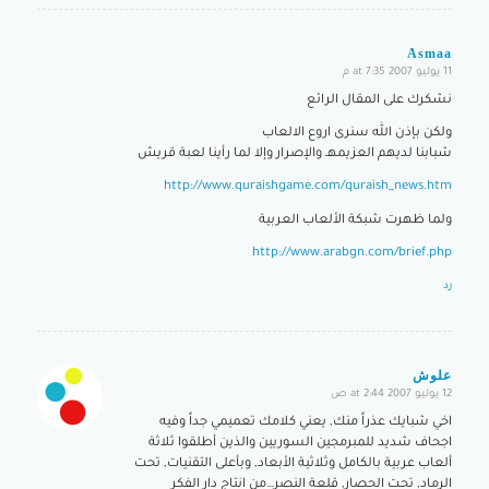
Asmaa
11 يوليو 2007 at 7:35 م
says:
نشكرك على المقال الرائع
ولكن بإذن الله سنرى اروع الالعاب
شبابنا لديهم العزيمهـ والإصرار وإلا لما رأينا لعبة قريش
http://www.quraishgame.com/quraish_news.htm
ولما ظهرت شبكة الألعاب العربية
http://www.arabgn.com/brief.php
رد
علوش
12 يوليو 2007 at 2:44 ص
says:
اخي شبايك عذراً منك, يعني كلامك تعميمي جداً وفيه
اجحاف شديد للمبرمجين السوريين والذين أطلقوا ثلاثة
ألعاب عربية بالكامل وثلاثية الأبعاد, وبأعلى التقنيات, تحت
الرماد, تحت الحصار, قلعة النصر…من انتاج دار الفكر