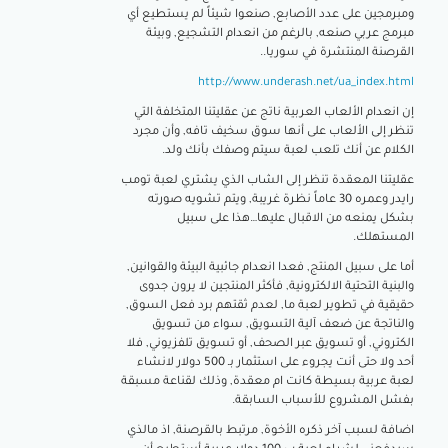
ومبرمجين على عدد الأصابع, صنعوا شيئاً لم يستطيع أي
مبرمج عربي صنعه, بالرغم من انعدام التشجيع, وبيئة
القرصنة المنتشرة في سوريا..
http://www.underash.net/ua_index.html
إن انعدام الألعاب العربية ناتج عن عقليتنا المتخلفة التي
تنظر إلى الألعاب على أنها سوق سخيف تافه, وأن مجرد
الكلام عن أنك تلعب لعبة سيتم وصفك بأنك ولد.
عقليتنا المعقدة تنظر إلى الشاب الذي يشتري لعبة تومب
رايدر وعمره 30 عاماً نظرة غريبة, ويتم تشويه صورته
بشكل يمنعه من الاقبال عليها…هذا على سبيل
المستهلك.
أما على سبيل المنتج, فعدا انعدام جائبية البيئة والقوانين,
والبنية التحتية الالكترونية, فأكثر المنتجين لا يرون جدوى
حقيقية في تطوير لعبة ما, لعدم ثقتهم برد فعل السوق,
والناتجة عن ضعف آلية التسويق, سواء من تسويق
الكتروني, أو تسويق عبر الصحف, أو تسويق تلفزيوني, فلا
أحد ولا حتى أنت يجروء على استثمار بـ 500 دولار لانشاء
لعبة عربية بسيطة كانت ام معقدة, وذلك لقناعة مسبقة
بفشل المشروع للأسباب السابقة.
اضافة لسبب آخر ذكره الأخوة, مرتبط بالقرصنة, اذ مالذي