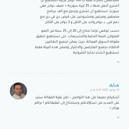
سيدفعني لشراء لعبة ب 100 دولار عربية أستطيع أن
أشتري أجمل منها بـ 25 ليرة سورية = نصف دولار, ففي
سوريا, تستطيع أن تشتري ويندوز مع ألف برنامج
مصنفين ومرتبين ومشروحين على قرص دي في دي مع
دعم فني, بـ دولار واحد على الأقل و 3 دولار على الأكثر.
حسب توقعي فإننا نحتاج إلى 20 إلى 25 سنة من النمو
المتوازن للبنية التحتية والتشريعات, حتى نستطيع تحقيق
مقولة السوق الفعالة, حيث يمكن لجميع الطالبين
الالتقاء بجميع العارضين والاختيار…وضمن هذه البيئة فقط
تستطيع انشاء تجارة الكترونية.
رد
شبايك
12 يوليو 2007 at 4:27 م
says:
أشكركم جميعا على هذا التواصل – لكن بقية المقالة سترد
على العديد من تساؤلاتكم، وستحتاج إلى تعليقاتكم ! نراكم
هناك !
رد