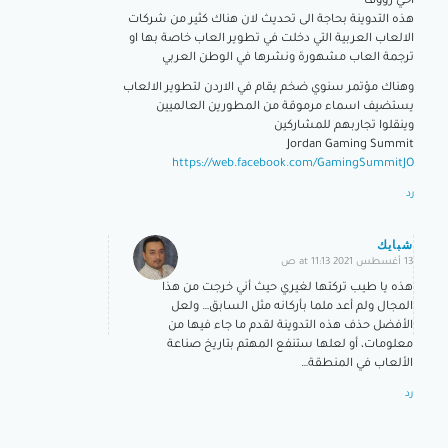
اخي رؤوف
هذه التدوينة بحاجة الى تحديث لان هناك كثير من شركات
الالعاب العربية التي دخلت في تطوير العاب خاصة بها او
ترجمة العاب مشهورة ونشرها في الوطن العربي
وهناك مؤتمر سنوي ضخم يقام في الاردن لتطوير الالعاب
يستضيف اسماء مرموقة من المطورين العالميين
وينقلوا تجاربهم للمشاركين
Jordan Gaming Summit
https://web.facebook.com/GamingSummitJO
رد
شبايك
13 أغسطس 2021 at 11:13 ص
says:
هذه يا طيب تركتها لغيري حيث أني خرجت من هذا
المجال ولم أعد ملما بأركانه مثل السابق… ولعل
الأفضل حذف هذه التدوينة لقدم ما جاء فيها من
معلومات، أو لعلها ستنفع المهتم بتاريخ صناعة
الألعاب في المنطقة…
رد