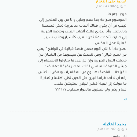
عربية حتى النخاع
11 يوليو 2012 at 9:43 م
says:
مرحبا جميعا…..
الموضوع صراحة جدا مهم ومثير, وأنا من بين الملايين إلي
ترغب في أن يكون هناك ألعاب جد عربية تحكي قصصنا
وتاريخنا…. وأنا بدوري مللت ألعاب الغرب وخاصة الحربية
إلي صارت تتحدث عنا نحن العرب كأشرار وجانب شرير,
فعلينا عمل العكس……
بصراحة, أنا الآن أقوم بعمل قصة خيالية في الواقع ” يعني
من نسج خيالي” وهي تتحدث عن مجموعة من الشبان من
مختلف الدول العربية وإن قل عددها يحاولوا الانضمام إلى
جيش الخليفة العباسي لذاك العصر بغية الجهاد ضد
الفرنجة….. القصة بها نوع من المغامرات وبعض الأكشن ,
رغم أن لا أحد قرآها غيري حتى الحين لكني أظنها رائعة إذا
ما حولت إلى لعبة أكشن للبلاي ستيشن مثلا….
فما رأيكم, ولو بتعليق, فالحوار مطلوب؟؟؟؟؟؟
رد
محمد الخلايلة
3 يوليو 2021 at 1:05 م
says: