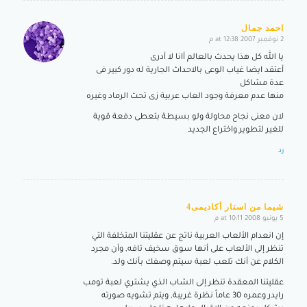
احمد جمال
2 نوفمبر 2007 at 12:38 م
says:
يا الله كل هذا يحدث بالعالم أانا لا أدرى
أعتقد ايضا غياب الوعى بالاحداث الجارية له دور كبير فى
عدة مشاكل
منها عدم معرفة وجود العاب عربية زى تحت الرماد وغيره
لان معنى نجاح محاولة ولو بسيطة بتعطى دفعة قوية
للغير لتطوير واختراع الجديد
رد
شيما من استار أكاديمى4
5 يونيو 2008 at 10:11 م
says:
إن انعدام الألعاب العربية ناتج عن عقليتنا المتخلفة التي
تنظر إلى الألعاب على أنها سوق سخيف تافه, وأن مجرد
الكلام عن أنك تلعب لعبة سيتم وصفك بأنك ولد.
عقليتنا المعقدة تنظر إلى الشاب الذي يشتري لعبة تومب
رايدر وعمره 30 عاماً نظرة غريبة, ويتم تشويه صورته